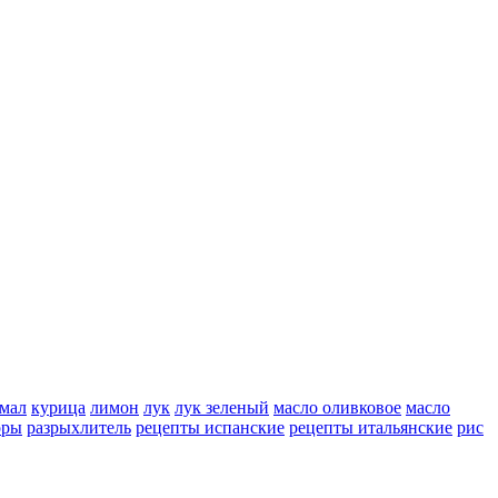
мал
курица
лимон
лук
лук зеленый
масло оливковое
масло
оры
разрыхлитель
рецепты испанские
рецепты итальянские
рис