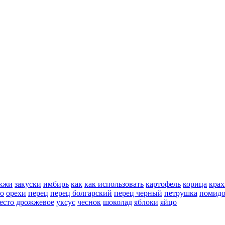
жжи
закуски
имбирь
как
как использовать
картофель
корица
крах
но
орехи
перец
перец болгарский
перец черный
петрушка
помид
есто дрожжевое
уксус
чеснок
шоколад
яблоки
яйцо