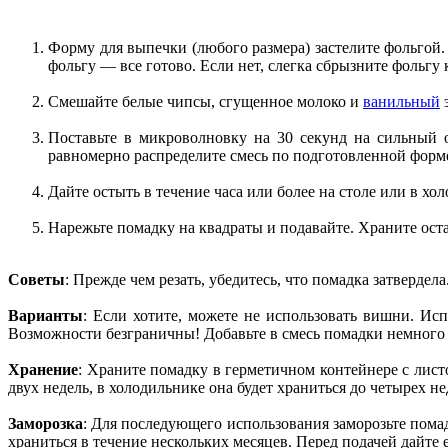
Форму для выпечки (любого размера) застелите фольгой. 
фольгу — все готово. Если нет, слегка сбрызните фольгу
Смешайте белые чипсы, сгущенное молоко и
ванильный
э
Поставьте в микроволновку на 30 секунд на сильный 
равномерно распределите смесь по подготовленной форм
Дайте остыть в течение часа или более на столе или в хо
Нарежьте помадку на квадраты и подавайте. Храните ост
Советы
: Прежде чем резать, убедитесь, что помадка затвердел
Варианты
: Если хотите, можете не использовать вишни. И
Возможности безграничны! Добавьте в смесь помадки немного
Хранение
: Храните помадку в герметичном контейнере с лис
двух недель, в холодильнике она будет храниться до четырех не
Заморозка
: Для последующего использования заморозьте пома
храниться в течение нескольких месяцев. Перед подачей дайте 