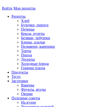
Войти
Мои рецепты
Рецепты
Хлеб
Булочки, пироги
Печенье
Кексы, рулеты
Беляши, чебуреки
Блины, оладьи
Пельмени, вареники
Торты
Пицца
Десерты
Холодные блюда
Горячие блюда
Продукты
Тесто
Заготовки
Варенье
Фрукты, ягоды
Овощи
Полезные советы
На кухне
Украшение изделий