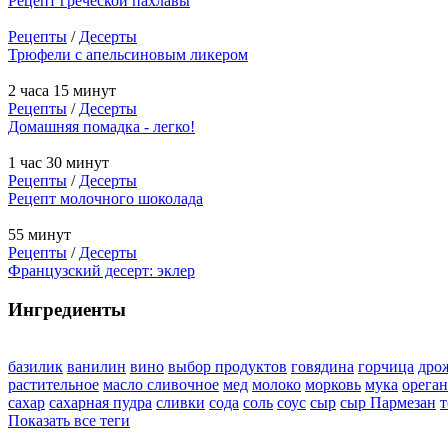
Рецепт греческой пахлавы
Рецепты
/
Десерты
Трюфели с апельсиновым ликером
2 часа 15 минут
Рецепты
/
Десерты
Домашняя помадка - легко!
1 час 30 минут
Рецепты
/
Десерты
Рецепт молочного шоколада
55 минут
Рецепты
/
Десерты
Французский десерт: эклер
Ингредиенты
базилик
ванилин
вино
выбор продуктов
говядина
горчица
дро
растительное
масло сливочное
мед
молоко
морковь
мука
орега
сахар
сахарная пудра
сливки
сода
соль
соус
сыр
сыр Пармезан
т
Показать все теги