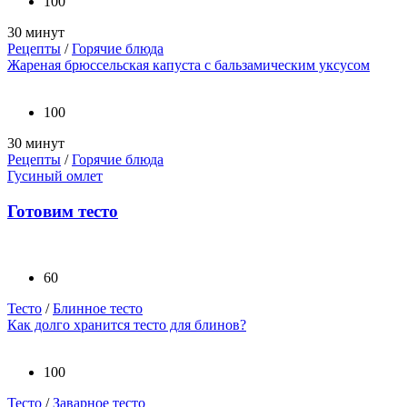
100
30 минут
Рецепты
/
Горячие блюда
Жареная брюссельская капуста с бальзамическим уксусом
100
30 минут
Рецепты
/
Горячие блюда
Гусиный омлет
Готовим тесто
60
Тесто
/
Блинное тесто
Как долго хранится тесто для блинов?
100
Тесто
/
Заварное тесто