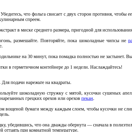
Убедитесь, что фольга свисает с двух сторон противня, чтобы 
 кулинарным спреем.
кстракт в миске среднего размера, пригодной для использовани
огонь, размешайте. Повторяйте, пока шоколадные чипсы не
р
е.
лодильнике на 30 минут, пока помадка полностью не застынет. Вы
атки в герметичном контейнере до 1 недели. Наслаждайтесь!
а. Для подачи нарежьте на квадраты.
спользуйте шоколадную стружку с мятой, кусочки сушеных ап
 нарезанных грецких орехов или орехов
пекан
.
том вощеной бумаги между каждым слоем, чтобы кусочки не сли
дель.
дку, убедившись, что она дважды обернута — сначала в полиэтил
ей оттаять при комнатной температуре.