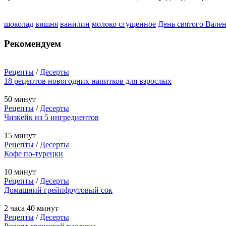
шоколад
вишня
ванилин
молоко сгущенное
День святого Вале
Рекомендуем
Рецепты
/
Десерты
18 рецептов новогодних напитков для взрослых
50 минут
Рецепты
/
Десерты
Чизкейк из 5 ингредиентов
15 минут
Рецепты
/
Десерты
Кофе по-турецки
10 минут
Рецепты
/
Десерты
Домашний грейпфрутовый сок
2 часа 40 минут
Рецепты
/
Десерты