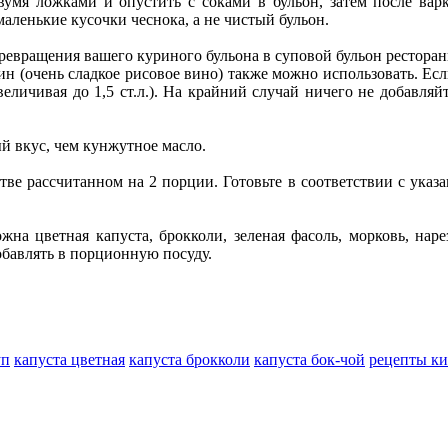
вумя ложками и опустить с соками в бульон, затем после вар
маленькие кусочки чеснока, а не чистый бульон.
ревращения вашего куриного бульона в суповой бульон ресторан
н (очень сладкое рисовое вино) также можно использовать. Есл
еличивая до 1,5 ст.л.). На крайний случай ничего не добавляй
 вкус, чем кунжутное масло.
тве рассчитанном на 2 порции. Готовьте в соответствии с указ
можна цветная капуста, брокколи, зеленая фасоль, морковь, н
добавлять в порционную посуду.
уп
капуста цветная
капуста брокколи
капуста бок-чой
рецепты ки