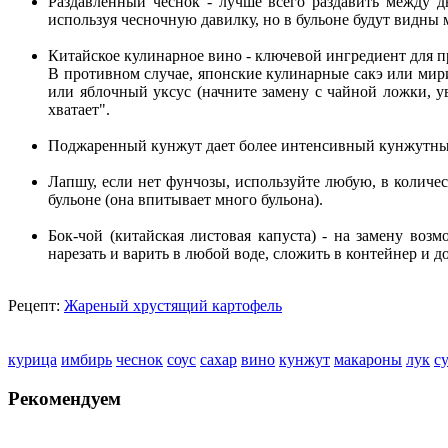
Раздавленный чеснок - лучше всего раздавить между д
используя чесночную давилку, но в бульоне будут видны 
Китайское кулинарное вино - ключевой ингредиент для п
В противном случае, японские кулинарные сакэ или мири
или яблочный уксус (начните замену с чайной ложки, ув
хватает".
Поджаренный кунжут дает более интенсивный кунжутный
Лапшу, если нет фунчозы, используйте любую, в количес
бульоне (она впитывает много бульона).
Бок-чой (китайская листовая капуста) - на замену воз
нарезать и варить в любой воде, сложить в контейнер и 
Рецепт:
Жареный хрустящий картофель
курица
имбирь
чеснок
соус
сахар
вино
кунжут
макароны
лук
с
Рекомендуем