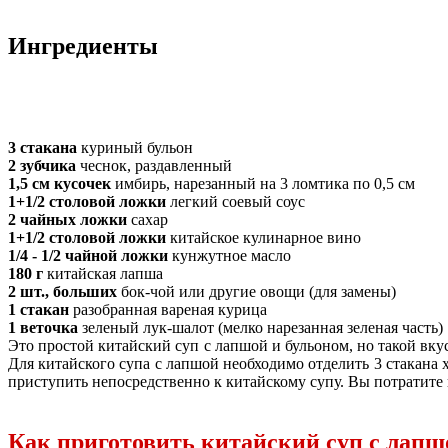
Ингредиенты
3 стакана
куриный бульон
2 зубчика
чеснок, раздавленный
1,5 см кусочек
имбирь, нарезанный на 3 ломтика по 0,5 см
1+1/2 столовой ложки
легкий соевый соус
2 чайных ложки
сахар
1+1/2 столовой ложки
китайское кулинарное вино
1/4 - 1/2 чайной ложки
кунжутное масло
180 г
китайская лапша
2 шт., больших
бок-чой или другие овощи (для замены)
1 стакан
разобранная вареная курица
1 веточка
зеленый лук-шалот (мелко нарезанная зеленая часть)
Это простой китайский суп с лапшой и бульоном, но такой вку
Для китайского супа с лапшой необходимо отделить 3 стакана
приступить непосредственно к китайскому супу. Вы потратите 
Как приготовить китайский суп с лапш