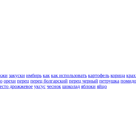
жжи
закуски
имбирь
как
как использовать
картофель
корица
крах
но
орехи
перец
перец болгарский
перец черный
петрушка
помид
есто дрожжевое
уксус
чеснок
шоколад
яблоки
яйцо