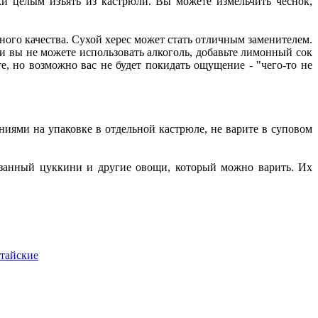
ки целым изъять из кастрюли. Вы можете измельчить чеснок,
ного качества. Сухой херес может стать отличным заменителем.
и вы не можете использовать алкоголь, добавьте лимонный сок
те, но возможно вас не будет покидать ощущение - "чего-то не
аниями на упаковке в отдельной кастрюле, не варите в суповом
арезанный цуккини и другие овощи, который можно варить. Их
тайские