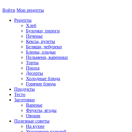
Войти
Мои рецепты
Рецепты
Хлеб
Булочки, пироги
Печенье
Кексы, рулеты
Беляши, чебуреки
Блины, оладьи
Пельмени, вареники
Торты
Пицца
Десерты
Холодные блюда
Горячие блюда
Продукты
Тесто
Заготовки
Варенье
Фрукты, ягоды
Овощи
Полезные советы
На кухне
Украшение изделий