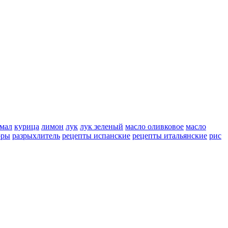
мал
курица
лимон
лук
лук зеленый
масло оливковое
масло
оры
разрыхлитель
рецепты испанские
рецепты итальянские
рис