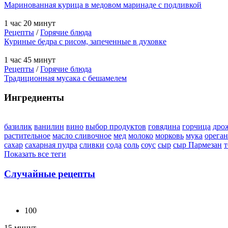
Маринованная курица в медовом маринаде с подливкой
1 час 20 минут
Рецепты
/
Горячие блюда
Куриные бедра с рисом, запеченные в духовке
1 час 45 минут
Рецепты
/
Горячие блюда
Традиционная мусака с бешамелем
Ингредиенты
базилик
ванилин
вино
выбор продуктов
говядина
горчица
дро
растительное
масло сливочное
мед
молоко
морковь
мука
орега
сахар
сахарная пудра
сливки
сода
соль
соус
сыр
сыр Пармезан
т
Показать все теги
Случайные рецепты
100
15 минут