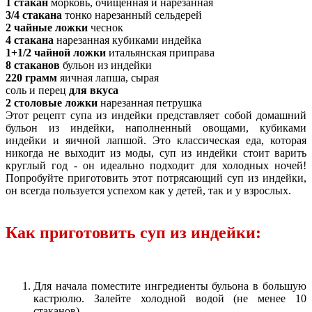
1 стакан
морковь, очищенная и нарезанная
3/4 стакана
тонко нарезанный сельдерей
2 чайные ложки
чеснок
4 стакана
нарезанная кубиками индейка
1+1/2 чайной ложки
итальянская приправа
8 стаканов
бульон из индейки
220 грамм
яичная лапша, сырая
соль и перец
для вкуса
2 столовые ложки
нарезанная петрушка
Этот рецепт супа из индейки представляет собой домашний
бульон из индейки, наполненный овощами, кубиками
индейки и яичной лапшой. Это классическая еда, которая
никогда не выходит из моды, суп из индейки стоит варить
круглый год - он идеально подходит для холодных ночей!
Попробуйте приготовить этот потрясающий суп из индейки,
он всегда пользуется успехом как у детей, так и у взрослых.
Как приготовить суп из индейки:
Для начала поместите ингредиенты бульона в большую
кастрюлю. Залейте холодной водой (не менее 10
стаканов).