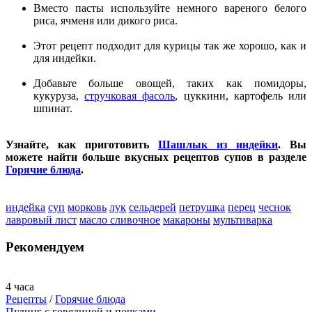
Вместо пасты используйте немного вареного белого
риса, ячменя или дикого риса.
Этот рецепт подходит для курицы так же хорошо, как и
для индейки.
Добавьте больше овощей, таких как помидоры,
кукуруза,
стручковая фасоль
, цуккини, картофель или
шпинат.
Узнайте, как приготовить
Шашлык из индейки
. Вы
можете найти больше вкусных рецептов супов в разделе
Горячие блюда
.
индейка
суп
морковь
лук
сельдерей
петрушка
перец
чеснок
лавровый лист
масло сливочное
макароны
мультиварка
Рекомендуем
4 часа
Рецепты
/
Горячие блюда
Пудинг с говядиной и почками