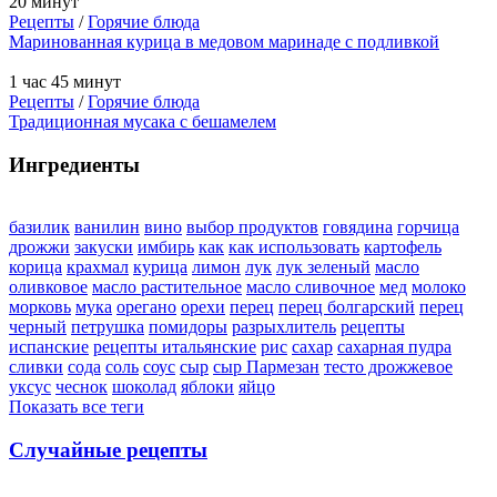
20 минут
Рецепты
/
Горячие блюда
Маринованная курица в медовом маринаде с подливкой
1 час 45 минут
Рецепты
/
Горячие блюда
Традиционная мусака с бешамелем
Ингредиенты
базилик
ванилин
вино
выбор продуктов
говядина
горчица
дрожжи
закуски
имбирь
как
как использовать
картофель
корица
крахмал
курица
лимон
лук
лук зеленый
масло
оливковое
масло растительное
масло сливочное
мед
молоко
морковь
мука
орегано
орехи
перец
перец болгарский
перец
черный
петрушка
помидоры
разрыхлитель
рецепты
испанские
рецепты итальянские
рис
сахар
сахарная пудра
сливки
сода
соль
соус
сыр
сыр Пармезан
тесто дрожжевое
уксус
чеснок
шоколад
яблоки
яйцо
Показать все теги
Случайные рецепты