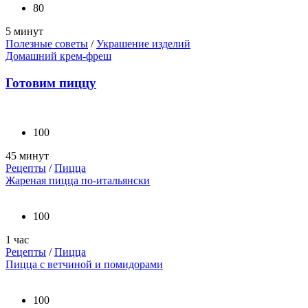
80
5 минут
Полезные советы
/
Украшение изделий
Домашний крем-фреш
Готовим пиццу
100
45 минут
Рецепты
/
Пицца
Жареная пицца по-итальянски
100
1 час
Рецепты
/
Пицца
Пицца с ветчиной и помидорами
100