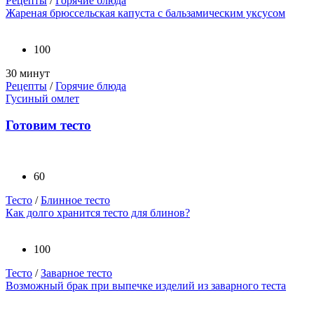
Рецепты
/
Горячие блюда
Жареная брюссельская капуста с бальзамическим уксусом
100
30 минут
Рецепты
/
Горячие блюда
Гусиный омлет
Готовим тесто
60
Тесто
/
Блинное тесто
Как долго хранится тесто для блинов?
100
Тесто
/
Заварное тесто
Возможный брак при выпечке изделий из заварного теста