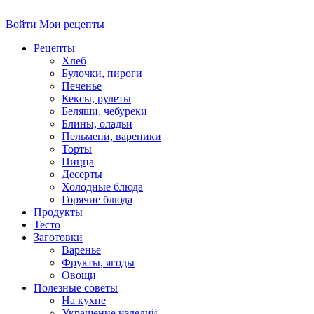
Войти
Мои рецепты
Рецепты
Хлеб
Булочки, пироги
Печенье
Кексы, рулеты
Беляши, чебуреки
Блины, оладьи
Пельмени, вареники
Торты
Пицца
Десерты
Холодные блюда
Горячие блюда
Продукты
Тесто
Заготовки
Варенье
Фрукты, ягоды
Овощи
Полезные советы
На кухне
Украшение изделий