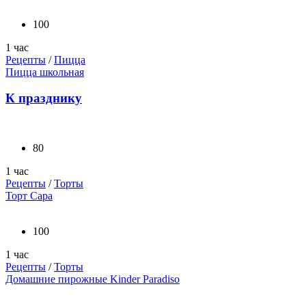
100
1 час
Рецепты
/
Пицца
Пицца школьная
К празднику
80
1 час
Рецепты
/
Торты
Торт Сара
100
1 час
Рецепты
/
Торты
Домашние пирожные Kinder Paradiso