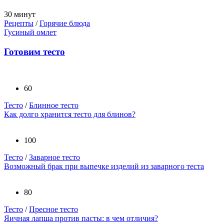
30 минут
Рецепты
/
Горячие блюда
Гусиный омлет
Готовим тесто
60
Тесто
/
Блинное тесто
Как долго хранится тесто для блинов?
100
Тесто
/
Заварное тесто
Возможный брак при выпечке изделий из заварного теста
80
Тесто
/
Пресное тесто
Яичная лапша против пасты: в чем отличия?