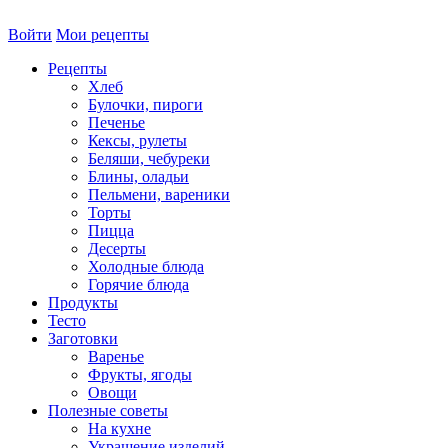
Войти
Мои рецепты
Рецепты
Хлеб
Булочки, пироги
Печенье
Кексы, рулеты
Беляши, чебуреки
Блины, оладьи
Пельмени, вареники
Торты
Пицца
Десерты
Холодные блюда
Горячие блюда
Продукты
Тесто
Заготовки
Варенье
Фрукты, ягоды
Овощи
Полезные советы
На кухне
Украшение изделий