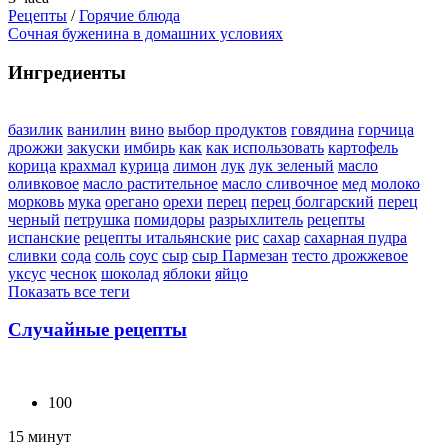
Рецепты
/
Горячие блюда
Сочная буженина в домашних условиях
Ингредиенты
базилик
ванилин
вино
выбор продуктов
говядина
горчица
дрожжи
закуски
имбирь
как
как использовать
картофель
корица
крахмал
курица
лимон
лук
лук зеленый
масло
оливковое
масло растительное
масло сливочное
мед
молоко
морковь
мука
орегано
орехи
перец
перец болгарский
перец
черный
петрушка
помидоры
разрыхлитель
рецепты
испанские
рецепты итальянские
рис
сахар
сахарная пудра
сливки
сода
соль
соус
сыр
сыр Пармезан
тесто дрожжевое
уксус
чеснок
шоколад
яблоки
яйцо
Показать все теги
Случайные рецепты
100
15 минут