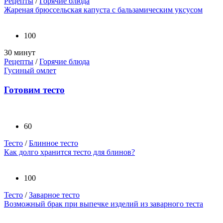
Рецепты
/
Горячие блюда
Жареная брюссельская капуста с бальзамическим уксусом
100
30 минут
Рецепты
/
Горячие блюда
Гусиный омлет
Готовим тесто
60
Тесто
/
Блинное тесто
Как долго хранится тесто для блинов?
100
Тесто
/
Заварное тесто
Возможный брак при выпечке изделий из заварного теста