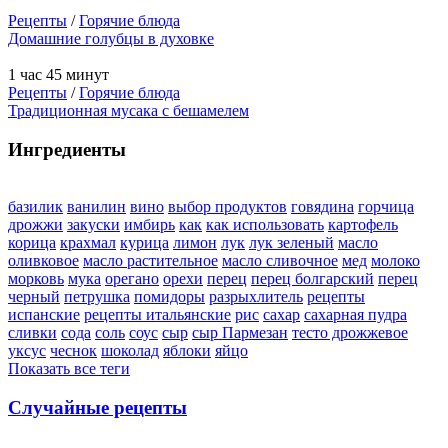
Рецепты
/
Горячие блюда
Домашние голубцы в духовке
1 час 45 минут
Рецепты
/
Горячие блюда
Традиционная мусака с бешамелем
Ингредиенты
базилик
ванилин
вино
выбор продуктов
говядина
горчица
дрожжи
закуски
имбирь
как
как использовать
картофель
корица
крахмал
курица
лимон
лук
лук зеленый
масло
оливковое
масло растительное
масло сливочное
мед
молоко
морковь
мука
орегано
орехи
перец
перец болгарский
перец
черный
петрушка
помидоры
разрыхлитель
рецепты
испанские
рецепты итальянские
рис
сахар
сахарная пудра
сливки
сода
соль
соус
сыр
сыр Пармезан
тесто дрожжевое
уксус
чеснок
шоколад
яблоки
яйцо
Показать все теги
Случайные рецепты