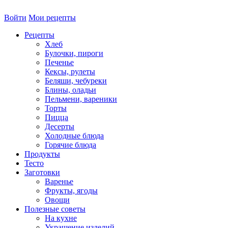
Войти
Мои рецепты
Рецепты
Хлеб
Булочки, пироги
Печенье
Кексы, рулеты
Беляши, чебуреки
Блины, оладьи
Пельмени, вареники
Торты
Пицца
Десерты
Холодные блюда
Горячие блюда
Продукты
Тесто
Заготовки
Варенье
Фрукты, ягоды
Овощи
Полезные советы
На кухне
Украшение изделий