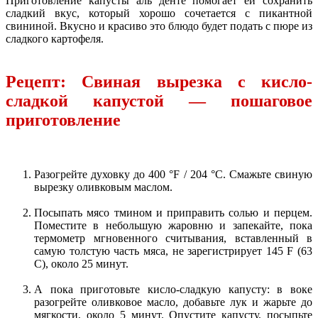
Приготовление капусты аль денте помогает ей сохранить
сладкий вкус, который хорошо сочетается с пикантной
свининой. Вкусно и красиво это блюдо будет подать с пюре из
сладкого картофеля.
Рецепт: Свиная вырезка с кисло-
сладкой капустой — пошаговое
приготовление
Разогрейте духовку до 400 °F / 204 °C. Смажьте свиную
вырезку оливковым маслом.
Посыпать мясо тмином и приправить солью и перцем.
Поместите в небольшую жаровню и запекайте, пока
термометр мгновенного считывания, вставленный в
самую толстую часть мяса, не зарегистрирует 145 F (63
C), около 25 минут.
А пока приготовьте кисло-сладкую капусту: в воке
разогрейте оливковое масло, добавьте лук и жарьте до
мягкости, около 5 минут. Опустите капусту, посыпьте