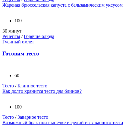
Жареная брюссельская капуста с бальзамическим уксусом
100
30 минут
Рецепты
/
Горячие блюда
Гусиный омлет
Готовим тесто
60
Тесто
/
Блинное тесто
Как долго хранится тесто для блинов?
100
Тесто
/
Заварное тесто
Возможный брак при выпечке изделий из заварного теста