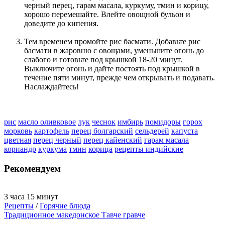
черный перец, гарам масала, куркуму, тмин и корицу,
хорошо перемешайте. Влейте овощной бульон и
доведите до кипения.
Тем временем промойте рис басмати. Добавьте рис
басмати в жаровню с овощами, уменьшите огонь до
слабого и готовьте под крышкой 18-20 минут.
Выключите огонь и дайте постоять под крышкой в ​​
течение пяти минут, прежде чем открывать и подавать.
Наслаждайтесь!
рис
масло оливковое
лук
чеснок
имбирь
помидоры
горох
морковь
картофель
перец болгарский
сельдерей
капуста
цветная
перец черный
перец кайенский
гарам масала
кориандр
куркума
тмин
корица
рецепты индийские
Рекомендуем
3 часа 15 минут
Рецепты
/
Горячие блюда
Традиционное македонское Тавче гравче