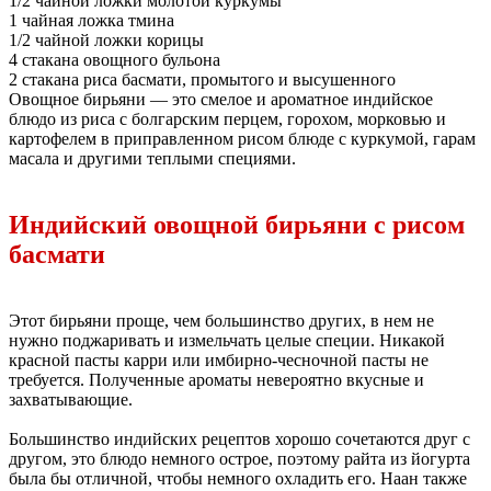
1/2 чайной ложки молотой куркумы
1 чайная ложка тмина
1/2 чайной ложки корицы
4 стакана овощного бульона
2 стакана риса басмати, промытого и высушенного
Овощное бирьяни — это смелое и ароматное индийское
блюдо из риса с болгарским перцем, горохом, морковью и
картофелем в приправленном рисом блюде с куркумой, гарам
масала и другими теплыми специями.
Индийский овощной бирьяни с рисом
басмати
Этот бирьяни проще, чем большинство других, в нем не
нужно поджаривать и измельчать целые специи. Никакой
красной пасты карри или имбирно-чесночной пасты не
требуется. Полученные ароматы невероятно вкусные и
захватывающие.
Большинство индийских рецептов хорошо сочетаются друг с
другом, это блюдо немного острое, поэтому райта из йогурта
была бы отличной, чтобы немного охладить его. Наан также