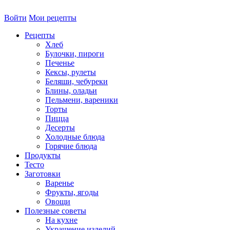
Войти
Мои рецепты
Рецепты
Хлеб
Булочки, пироги
Печенье
Кексы, рулеты
Беляши, чебуреки
Блины, оладьи
Пельмени, вареники
Торты
Пицца
Десерты
Холодные блюда
Горячие блюда
Продукты
Тесто
Заготовки
Варенье
Фрукты, ягоды
Овощи
Полезные советы
На кухне
Украшение изделий