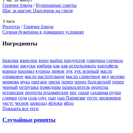
Горячие блюда
/
Кулинарные советы
Шаг за шагом: Цыпленок на гриле
3 часа
Рецепты
/
Горячие блюда
Сочная буженина в домашних условиях
Ингредиенты
базилик
ванилин
вино
выбор продуктов
говядина
горчица
дрожжи
закуски
имбирь
как
как использовать
картофель
корица
крахмал
курица
лимон
лук
лук зеленый
масло
оливковое
масло растительное
масло сливочное
мед
молоко
морковь
мука
орегано
орехи
перец
перец болгарский
перец
черный
петрушка
помидоры
разрыхлитель
рецепты
испанские
рецепты итальянские
рис
сахар
сахарная пудра
сливки
сода
соль
соус
сыр
сыр Пармезан
тесто дрожжевое
уксус
чеснок
шоколад
яблоки
яйцо
Показать все теги
Случайные рецепты