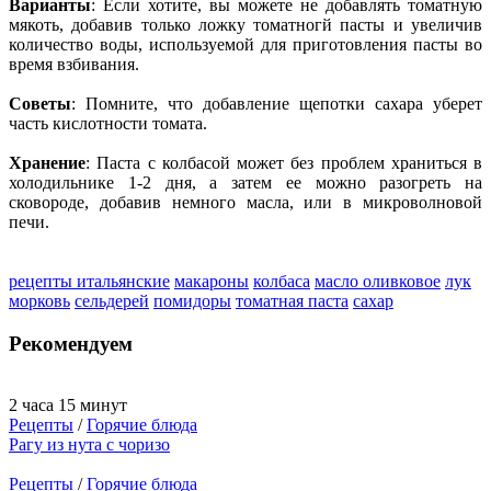
Варианты
: Если хотите, вы можете не добавлять томатную
мякоть, добавив только ложку томатногй пасты и увеличив
количество воды, используемой для приготовления пасты во
время взбивания.
Советы
: Помните, что добавление щепотки сахара уберет
часть кислотности томата.
Хранение
: Паста с колбасой может без проблем храниться в
холодильнике 1-2 дня, а затем ее можно разогреть на
сковороде, добавив немного масла, или в микроволновой
печи.
рецепты итальянские
макароны
колбаса
масло оливковое
лук
морковь
сельдерей
помидоры
томатная паста
сахар
Рекомендуем
2 часа 15 минут
Рецепты
/
Горячие блюда
Рагу из нута с чоризо
Рецепты
/
Горячие блюда