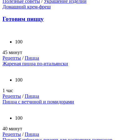
Полезные советы
/
Украшение изделий
Домашний крем-фреш
Готовим пиццу
100
45 минут
Рецепты
/
Пицца
Жареная пицца по-итальянски
100
1 час
Рецепты
/
Пицца
Пицца с ветчиной и помидорами
100
40 минут
Рецепты
/
Пицца
Пицца Карбонара: рецепт для настоящих гурманов