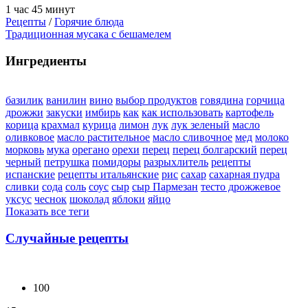
1 час 45 минут
Рецепты
/
Горячие блюда
Традиционная мусака с бешамелем
Ингредиенты
базилик
ванилин
вино
выбор продуктов
говядина
горчица
дрожжи
закуски
имбирь
как
как использовать
картофель
корица
крахмал
курица
лимон
лук
лук зеленый
масло
оливковое
масло растительное
масло сливочное
мед
молоко
морковь
мука
орегано
орехи
перец
перец болгарский
перец
черный
петрушка
помидоры
разрыхлитель
рецепты
испанские
рецепты итальянские
рис
сахар
сахарная пудра
сливки
сода
соль
соус
сыр
сыр Пармезан
тесто дрожжевое
уксус
чеснок
шоколад
яблоки
яйцо
Показать все теги
Случайные рецепты
100