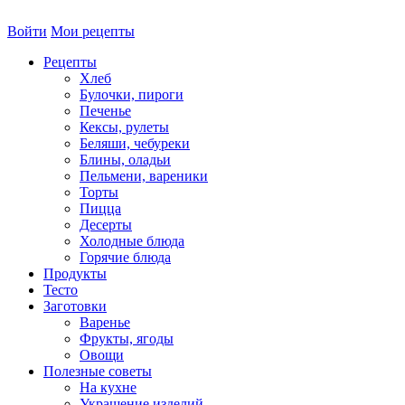
Войти
Мои рецепты
Рецепты
Хлеб
Булочки, пироги
Печенье
Кексы, рулеты
Беляши, чебуреки
Блины, оладьи
Пельмени, вареники
Торты
Пицца
Десерты
Холодные блюда
Горячие блюда
Продукты
Тесто
Заготовки
Варенье
Фрукты, ягоды
Овощи
Полезные советы
На кухне
Украшение изделий