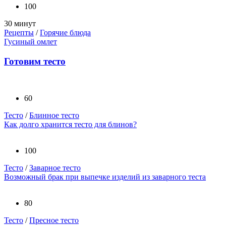
100
30 минут
Рецепты
/
Горячие блюда
Гусиный омлет
Готовим тесто
60
Тесто
/
Блинное тесто
Как долго хранится тесто для блинов?
100
Тесто
/
Заварное тесто
Возможный брак при выпечке изделий из заварного теста
80
Тесто
/
Пресное тесто