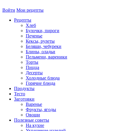
Войти
Мои рецепты
Рецепты
Хлеб
Булочки, пироги
Печенье
Кексы, рулеты
Беляши, чебуреки
Блины, оладьи
Пельмени, вареники
Торты
Пицца
Десерты
Холодные блюда
Горячие блюда
Продукты
Тесто
Заготовки
Варенье
Фрукты, ягоды
Овощи
Полезные советы
На кухне
Украшение изделий