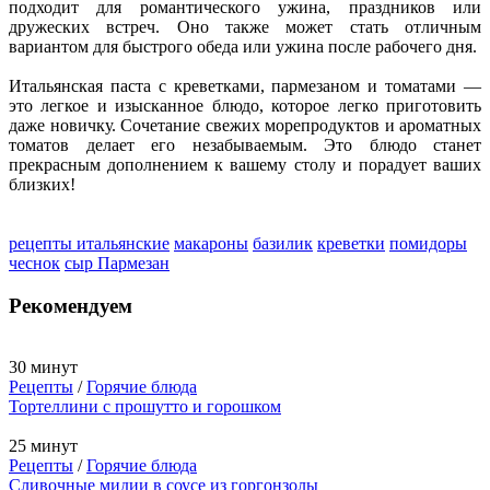
подходит для романтического ужина, праздников или
дружеских встреч. Оно также может стать отличным
вариантом для быстрого обеда или ужина после рабочего дня.
Итальянская паста с креветками, пармезаном и томатами —
это легкое и изысканное блюдо, которое легко приготовить
даже новичку. Сочетание свежих морепродуктов и ароматных
томатов делает его незабываемым. Это блюдо станет
прекрасным дополнением к вашему столу и порадует ваших
близких!
рецепты итальянские
макароны
базилик
креветки
помидоры
чеснок
сыр Пармезан
Рекомендуем
30 минут
Рецепты
/
Горячие блюда
Тортеллини с прошутто и горошком
25 минут
Рецепты
/
Горячие блюда
Сливочные мидии в соусе из горгонзолы