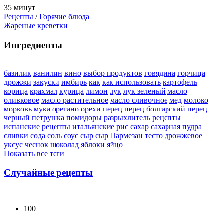
35 минут
Рецепты
/
Горячие блюда
Жареные креветки
Ингредиенты
базилик
ванилин
вино
выбор продуктов
говядина
горчица
дрожжи
закуски
имбирь
как
как использовать
картофель
корица
крахмал
курица
лимон
лук
лук зеленый
масло
оливковое
масло растительное
масло сливочное
мед
молоко
морковь
мука
орегано
орехи
перец
перец болгарский
перец
черный
петрушка
помидоры
разрыхлитель
рецепты
испанские
рецепты итальянские
рис
сахар
сахарная пудра
сливки
сода
соль
соус
сыр
сыр Пармезан
тесто дрожжевое
уксус
чеснок
шоколад
яблоки
яйцо
Показать все теги
Случайные рецепты
100