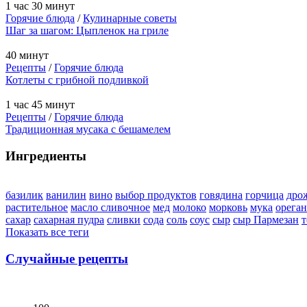
1 час 30 минут
Горячие блюда
/
Кулинарные советы
Шаг за шагом: Цыпленок на гриле
40 минут
Рецепты
/
Горячие блюда
Котлеты с грибной подливкой
1 час 45 минут
Рецепты
/
Горячие блюда
Традиционная мусака с бешамелем
Ингредиенты
базилик
ванилин
вино
выбор продуктов
говядина
горчица
дро
растительное
масло сливочное
мед
молоко
морковь
мука
орега
сахар
сахарная пудра
сливки
сода
соль
соус
сыр
сыр Пармезан
т
Показать все теги
Случайные рецепты