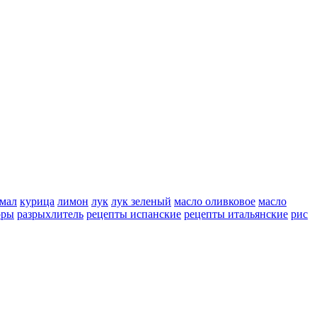
мал
курица
лимон
лук
лук зеленый
масло оливковое
масло
оры
разрыхлитель
рецепты испанские
рецепты итальянские
рис