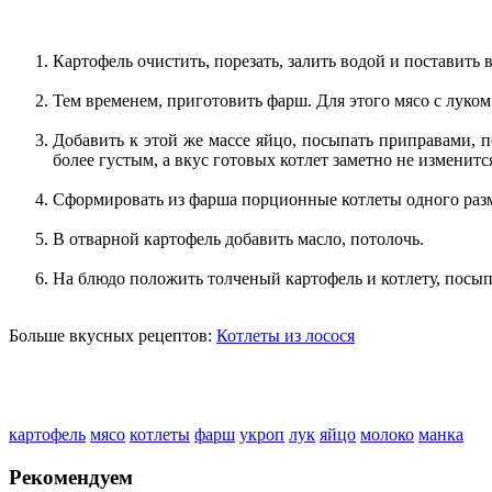
Картофель очистить, порезать, залить водой и поставить 
Тем временем, приготовить фарш. Для этого мясо с луком
Добавить к этой же массе яйцо, посыпать приправами,
более густым, а вкус готовых котлет заметно не изменитс
Сформировать из фарша порционные котлеты одного разме
В отварной картофель добавить масло, потолочь.
На блюдо положить толченый картофель и котлету, посып
Больше вкусных рецептов:
Котлеты из лосося
картофель
мясо
котлеты
фарш
укроп
лук
яйцо
молоко
манка
Рекомендуем