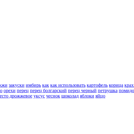
жжи
закуски
имбирь
как
как использовать
картофель
корица
крах
но
орехи
перец
перец болгарский
перец черный
петрушка
помид
есто дрожжевое
уксус
чеснок
шоколад
яблоки
яйцо