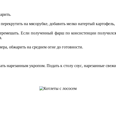
варить.
 перекрутить на мясорубке, добавить мелко натертый картофель,
 перемешать. Если полученный фарш по консистенции получилс
я.
ра, обжарить на среднем огне до готовности.
ать нарезанным укропом. Подать к столу соус, нарезанные све