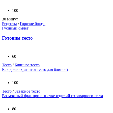
100
30 минут
Рецепты
/
Горячие блюда
Гусиный омлет
Готовим тесто
60
Тесто
/
Блинное тесто
Как долго хранится тесто для блинов?
100
Тесто
/
Заварное тесто
Возможный брак при выпечке изделий из заварного теста
80