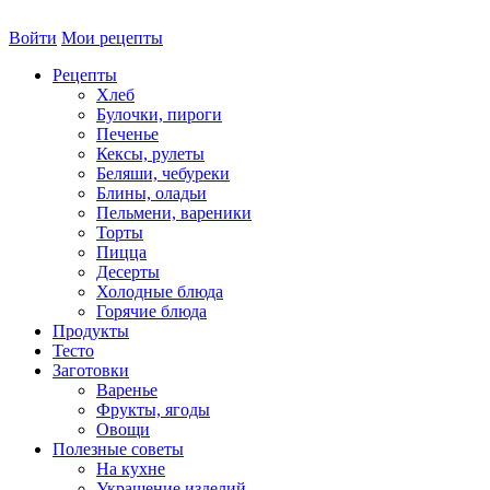
Войти
Мои рецепты
Рецепты
Хлеб
Булочки, пироги
Печенье
Кексы, рулеты
Беляши, чебуреки
Блины, оладьи
Пельмени, вареники
Торты
Пицца
Десерты
Холодные блюда
Горячие блюда
Продукты
Тесто
Заготовки
Варенье
Фрукты, ягоды
Овощи
Полезные советы
На кухне
Украшение изделий