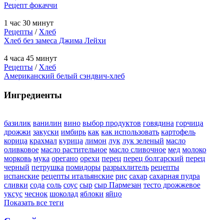
Рецепт фокаччи
1 час 30 минут
Рецепты
/
Хлеб
Хлеб без замеса Джима Лейхи
4 часа 45 минут
Рецепты
/
Хлеб
Американский белый сэндвич-хлеб
Ингредиенты
базилик
ванилин
вино
выбор продуктов
говядина
горчица
дрожжи
закуски
имбирь
как
как использовать
картофель
корица
крахмал
курица
лимон
лук
лук зеленый
масло
оливковое
масло растительное
масло сливочное
мед
молоко
морковь
мука
орегано
орехи
перец
перец болгарский
перец
черный
петрушка
помидоры
разрыхлитель
рецепты
испанские
рецепты итальянские
рис
сахар
сахарная пудра
сливки
сода
соль
соус
сыр
сыр Пармезан
тесто дрожжевое
уксус
чеснок
шоколад
яблоки
яйцо
Показать все теги