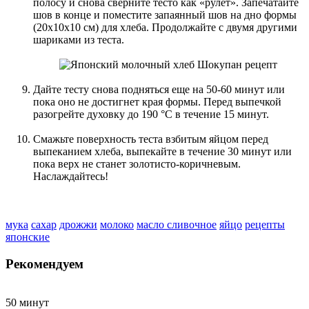
полосу и снова сверните тесто как «рулет». Запечатайте
шов в конце и поместите запаянный шов на дно формы
(20х10х10 см) для хлеба. Продолжайте с двумя другими
шариками из теста.
Дайте тесту снова подняться еще на 50-60 минут или
пока оно не достигнет края формы. Перед выпечкой
разогрейте духовку до 190 °C в течение 15 минут.
Смажьте поверхность теста взбитым яйцом перед
выпеканием хлеба, выпекайте в течение 30 минут или
пока верх не станет золотисто-коричневым.
Наслаждайтесь!
мука
сахар
дрожжи
молоко
масло сливочное
яйцо
рецепты
японские
Рекомендуем
50 минут