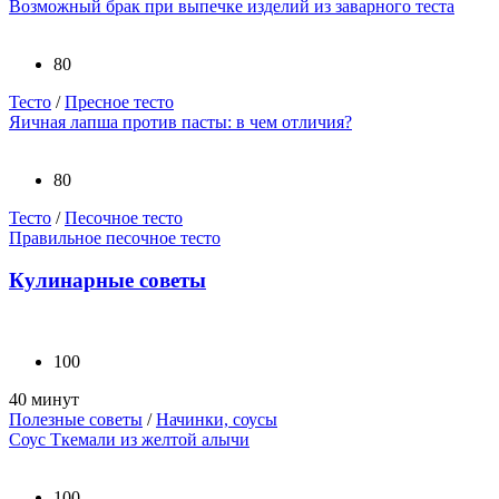
Возможный брак при выпечке изделий из заварного теста
80
Тесто
/
Пресное тесто
Яичная лапша против пасты: в чем отличия?
80
Тесто
/
Песочное тесто
Правильное песочное тесто
Кулинарные советы
100
40 минут
Полезные советы
/
Начинки, соусы
Соус Ткемали из желтой алычи
100