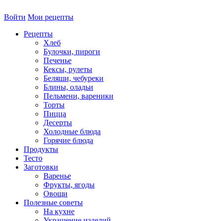
Войти
Мои рецепты
Рецепты
Хлеб
Булочки, пироги
Печенье
Кексы, рулеты
Беляши, чебуреки
Блины, оладьи
Пельмени, вареники
Торты
Пицца
Десерты
Холодные блюда
Горячие блюда
Продукты
Тесто
Заготовки
Варенье
Фрукты, ягоды
Овощи
Полезные советы
На кухне
Украшение изделий