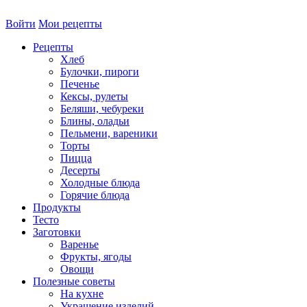
Войти
Мои рецепты
Рецепты
Хлеб
Булочки, пироги
Печенье
Кексы, рулеты
Беляши, чебуреки
Блины, оладьи
Пельмени, вареники
Торты
Пицца
Десерты
Холодные блюда
Горячие блюда
Продукты
Тесто
Заготовки
Варенье
Фрукты, ягоды
Овощи
Полезные советы
На кухне
Украшение изделий