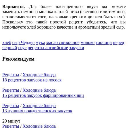
Варианты
: Для более насыщенного вкуса вы можете
заменить немного молока каплей пива (светлого или темного,
в зависимости от того, насколько крепким должен быть вкус).
Поскольку это такой простой рецепт, убедитесь, что вы
используете хлеб хорошего качества и ароматный зрелый сыр.
хлеб
сыр Чеддер
мука
масло сливочное
молоко
горчица
перец
черный
соус
рецепты английские
закуски
Рекомендуем
Рецепты
/
Холодные блюда
18 рецептов закусок из лосося
Рецепты
/
Холодные блюда
15 рецептов закусок фаршированных яиц
Рецепты
/
Холодные блюда
13 лучших рождественских закусок
20 минут
Рецепты
/
Холодные блюда