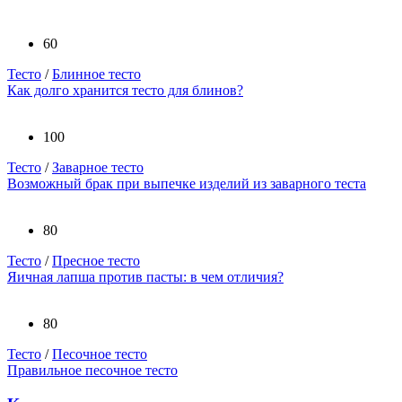
60
Тесто
/
Блинное тесто
Как долго хранится тесто для блинов?
100
Тесто
/
Заварное тесто
Возможный брак при выпечке изделий из заварного теста
80
Тесто
/
Пресное тесто
Яичная лапша против пасты: в чем отличия?
80
Тесто
/
Песочное тесто
Правильное песочное тесто