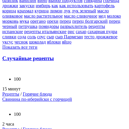
базилик
ванилин
вино
выбор продуктов
говядина
горчица
дрожжи
закуски
имбирь
как
как использовать
картофель
корица
крахмал
курица
лимон
лук
лук зеленый
масло
оливковое
масло растительное
масло сливочное
мед
молоко
морковь
мука
орегано
орехи
перец
перец болгарский
перец
черный
петрушка
помидоры
разрыхлитель
рецепты
испанские
рецепты итальянские
рис
сахар
сахарная пудра
сливки
сода
соль
соус
сыр
сыр Пармезан
тесто дрожжевое
уксус
чеснок
шоколад
яблоки
яйцо
Показать все теги
Случайные рецепты
100
15 минут
Рецепты
/
Горячие блюда
Свинина по-иберийски с горчицей
100
2 часа