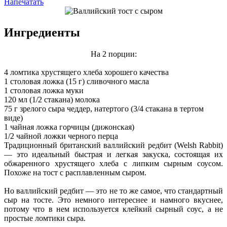
Напечатать
Ингредиенты
На 2 порции:
4 ломтика хрустящего хлеба хорошего качества
1 столовая ложка (15 г) сливочного масла
1 столовая ложка муки
120 мл (1/2 стакана) молока
75 г зрелого сыра чеддер, натертого (3/4 стакана в тертом
виде)
1 чайная ложка горчицы (дижонская)
1/2 чайной ложки черного перца
Традиционный британский валлийский редбит (Welsh Rabbit)
— это идеальный быстрая и легкая закуска, состоящая их
обжаренного хрустящего хлеба с липким сырным соусом.
Похоже на тост с расплавленным сыром.
Но валлийский редбит — это не то же самое, что стандартный
сыр на тосте. Это немного интереснее и намного вкуснее,
потому что в нем используется клейкий сырный соус, а не
простые ломтики сыра.