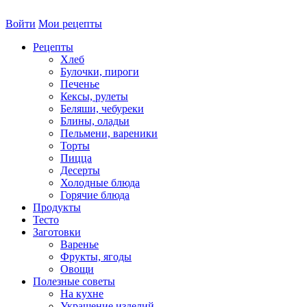
Войти
Мои рецепты
Рецепты
Хлеб
Булочки, пироги
Печенье
Кексы, рулеты
Беляши, чебуреки
Блины, оладьи
Пельмени, вареники
Торты
Пицца
Десерты
Холодные блюда
Горячие блюда
Продукты
Тесто
Заготовки
Варенье
Фрукты, ягоды
Овощи
Полезные советы
На кухне
Украшение изделий