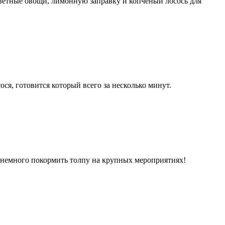
ветные овощи, лимонную заправку и копченый лосось для
ося, готовится который всего за несколько минут.
е немного покормить толпу на крупных мероприятиях!