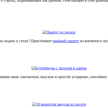
го гороха, поднимающий настроение, сочетающий в себе разноц
но подать к столу? Приготовьте
рыбный паштет
из копченого лос
рячим чаем: элегантное, вкусное и простое угощение, способно