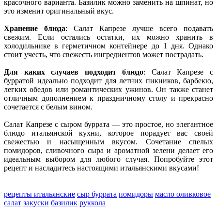
красочного варианта. Базилик можно заменить на шпинат, но
это изменит оригинальный вкус.
Хранение блюда
: Салат Капрезе лучше всего подавать
свежим. Если остались остатки, их можно хранить в
холодильнике в герметичном контейнере до 1 дня. Однако
стоит учесть, что свежесть ингредиентов может пострадать.
Для каких случаев подходит блюдо
: Салат Капрезе с
бурратой идеально подходит для летних пикников, барбекю,
легких обедов или романтических ужинов. Он также станет
отличным дополнением к праздничному столу и прекрасно
сочетается с белым вином.
Салат Капрезе с сыром буррата — это простое, но элегантное
блюдо итальянской кухни, которое порадует вас своей
свежестью и насыщенным вкусом. Сочетание спелых
помидоров, сливочного сыра и ароматной зелени делает его
идеальным выбором для любого случая. Попробуйте этот
рецепт и насладитесь настоящими итальянскими вкусами!
рецепты итальянские
сыр буррата
помидоры
масло оливковое
салат
закуски
базилик
руккола