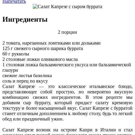
Напечатать
Ингредиенты
2 порции
2 томата, нарезанных ломтиками или дольками
125 г свежего сырного шарика буррата
60 г рукколы
2 столовые ложки оливкового масла
1 столовая ложка бальзамического уксуса или бальзамической
глазури
свежие листья базилика
соль и перец по вкусу
Салат Капрезе — это классическое итальянское блюдо,
представляющее собой простую, но невероятно вкусную
комбинацию свежих ингредиентов. В этом рецепте мы
добавим сыр буррату, который придаст салату кремовую
текстуру и более насыщенный вкус. Салат Капрезе с бурратой
станет отличным дополнением к любому столу, будь то легкий
обед или праздничный ужин.
Салат Капрезе возник на острове Капри в Италии и стал