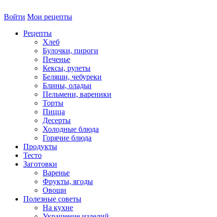
Войти
Мои рецепты
Рецепты
Хлеб
Булочки, пироги
Печенье
Кексы, рулеты
Беляши, чебуреки
Блины, оладьи
Пельмени, вареники
Торты
Пицца
Десерты
Холодные блюда
Горячие блюда
Продукты
Тесто
Заготовки
Варенье
Фрукты, ягоды
Овощи
Полезные советы
На кухне
Украшение изделий