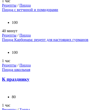
1 час
Рецепты
/
Пицца
Пицца с ветчиной и помидорами
100
40 минут
Рецепты
/
Пицца
Пицца Карбонара: рецепт для настоящих гурманов
100
1 час
Рецепты
/
Пицца
Пицца школьная
К празднику
80
1 час
Рецепты
/
Торты