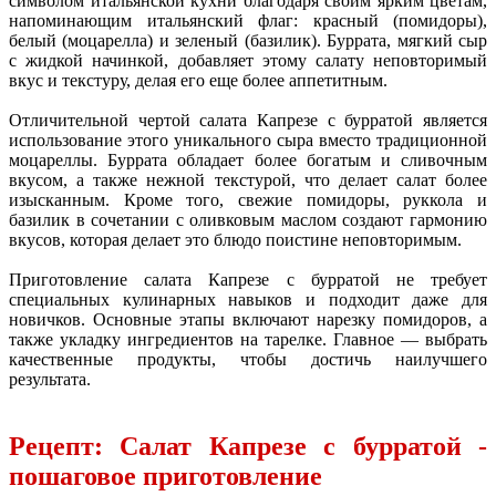
символом итальянской кухни благодаря своим ярким цветам,
напоминающим итальянский флаг: красный (помидоры),
белый (моцарелла) и зеленый (базилик). Буррата, мягкий сыр
с жидкой начинкой, добавляет этому салату неповторимый
вкус и текстуру, делая его еще более аппетитным.
Отличительной чертой салата Капрезе с бурратой является
использование этого уникального сыра вместо традиционной
моцареллы. Буррата обладает более богатым и сливочным
вкусом, а также нежной текстурой, что делает салат более
изысканным. Кроме того, свежие помидоры, руккола и
базилик в сочетании с оливковым маслом создают гармонию
вкусов, которая делает это блюдо поистине неповторимым.
Приготовление салата Капрезе с бурратой не требует
специальных кулинарных навыков и подходит даже для
новичков. Основные этапы включают нарезку помидоров, а
также укладку ингредиентов на тарелке. Главное — выбрать
качественные продукты, чтобы достичь наилучшего
результата.
Рецепт: Салат Капрезе с бурратой -
пошаговое приготовление