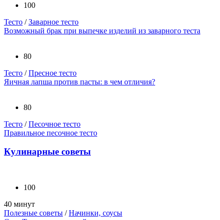
100
Тесто
/
Заварное тесто
Возможный брак при выпечке изделий из заварного теста
80
Тесто
/
Пресное тесто
Яичная лапша против пасты: в чем отличия?
80
Тесто
/
Песочное тесто
Правильное песочное тесто
Кулинарные советы
100
40 минут
Полезные советы
/
Начинки, соусы