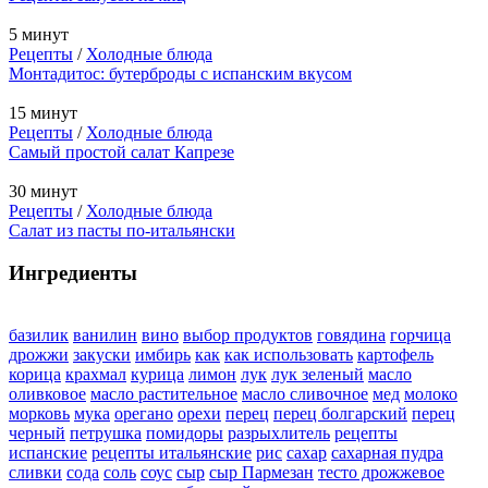
5 минут
Рецепты
/
Холодные блюда
Монтадитос: бутерброды с испанским вкусом
15 минут
Рецепты
/
Холодные блюда
Самый простой салат Капрезе
30 минут
Рецепты
/
Холодные блюда
Салат из пасты по-итальянски
Ингредиенты
базилик
ванилин
вино
выбор продуктов
говядина
горчица
дрожжи
закуски
имбирь
как
как использовать
картофель
корица
крахмал
курица
лимон
лук
лук зеленый
масло
оливковое
масло растительное
масло сливочное
мед
молоко
морковь
мука
орегано
орехи
перец
перец болгарский
перец
черный
петрушка
помидоры
разрыхлитель
рецепты
испанские
рецепты итальянские
рис
сахар
сахарная пудра
сливки
сода
соль
соус
сыр
сыр Пармезан
тесто дрожжевое