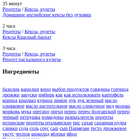
35 минут
Рецепты
/
Кексы, рулеты
Домашние английские кексы без духовки
2 часа
Рецепты
/
Кексы, рулеты
Кексы Красный бархат
3 часа
Рецепты
/
Кексы, рулеты
Рецепт пасхального кулича
Ингредиенты
базилик
ванилин
вино
выбор продуктов
говядина
горчица
дрожжи
закуски
имбирь
как
как использовать
картофель
корица
крахмал
курица
лимон
лук
лук зеленый
масло
оливковое
масло растительное
масло сливочное
мед
молоко
морковь
мука
орегано
орехи
перец
перец болгарский
перец
черный
петрушка
помидоры
разрыхлитель
рецепты
испанские
рецепты итальянские
рис
сахар
сахарная пудра
сливки
сода
соль
соус
сыр
сыр Пармезан
тесто дрожжевое
уксус
чеснок
шоколад
яблоки
яйцо