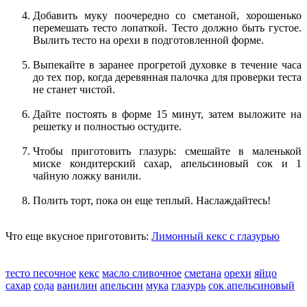
Добавить муку поочередно со сметаной, хорошенько
перемешать тесто лопаткой. Тесто должно быть густое.
Вылить тесто на орехи в подготовленной форме.
Выпекайте в заранее прогретой духовке в течение часа
до тех пор, когда деревянная палочка для проверки теста
не станет чистой.
Дайте постоять в форме 15 минут, затем выложите на
решетку и полностью остудите.
Чтобы приготовить глазурь: смешайте в маленькой
миске кондитерский сахар, апельсиновый сок и 1
чайную ложку ванили.
Полить торт, пока он еще теплый. Наслаждайтесь!
Что еще вкусное приготовить:
Лимонный кекс с глазурью
тесто песочное
кекс
масло сливочное
сметана
орехи
яйцо
сахар
сода
ванилин
апельсин
мука
глазурь
сок апельсиновый