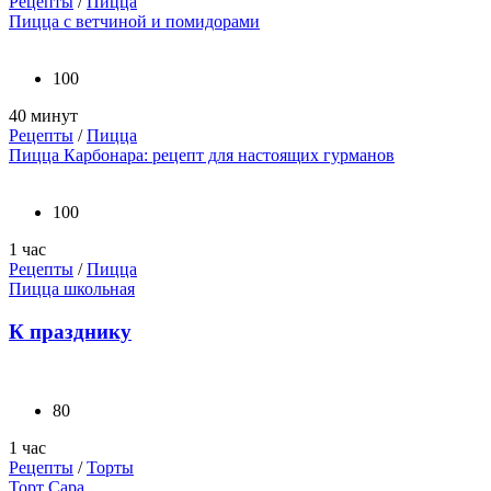
Рецепты
/
Пицца
Пицца с ветчиной и помидорами
100
40 минут
Рецепты
/
Пицца
Пицца Карбонара: рецепт для настоящих гурманов
100
1 час
Рецепты
/
Пицца
Пицца школьная
К празднику
80
1 час
Рецепты
/
Торты
Торт Сара