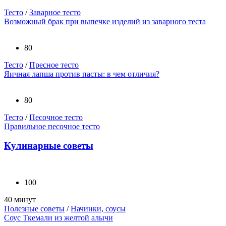
Тесто
/
Заварное тесто
Возможный брак при выпечке изделий из заварного теста
80
Тесто
/
Пресное тесто
Яичная лапша против пасты: в чем отличия?
80
Тесто
/
Песочное тесто
Правильное песочное тесто
Кулинарные советы
100
40 минут
Полезные советы
/
Начинки, соусы
Соус Ткемали из желтой алычи