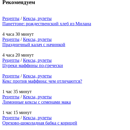
Рекомендуем
Рецепты
/
Кексы, рулеты
Панеттоне: рождественский хлеб из Милана
4 часа 30 минут
Рецепты
/
Кексы, рулеты
Праздничный калач с начинкой
4 часа 20 минут
Рецепты
/
Кексы, рулеты
Цуреки маффины по-гречески
Рецепты
/
Кексы, рулеты
Кекс против маффина: чем отличаются?
1 час 35 минут
Рецепты
/
Кексы, рулеты
Лимонные кексы с семенами мака
1 час 15 минут
Рецепты
/
Кексы, рулеты
Орехово-шоколадная бабка с корицей