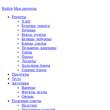
Войти
Мои рецепты
Рецепты
Хлеб
Булочки, пироги
Печенье
Кексы, рулеты
Беляши, чебуреки
Блины, оладьи
Пельмени, вареники
Торты
Пицца
Десерты
Холодные блюда
Горячие блюда
Продукты
Тесто
Заготовки
Варенье
Фрукты, ягоды
Овощи
Полезные советы
На кухне
Украшение изделий