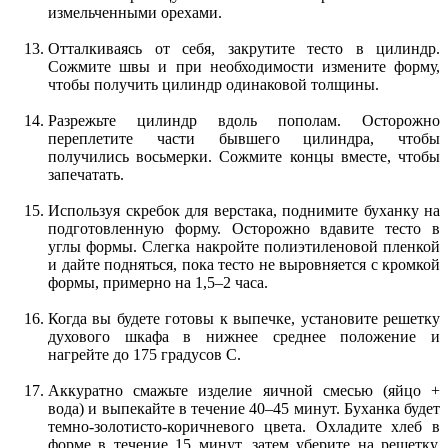
измельченными орехами.
Отталкиваясь от себя, закрутите тесто в цилиндр.
Сожмите швы и при необходимости измените форму,
чтобы получить цилиндр одинаковой толщины.
Разрежьте цилиндр вдоль пополам. Осторожно
переплетите части бывшего цилиндра, чтобы
получились восьмерки. Сожмите концы вместе, чтобы
запечатать.
Используя скребок для верстака, поднимите буханку на
подготовленную форму. Осторожно вдавите тесто в
углы формы. Слегка накройте полиэтиленовой пленкой
и дайте подняться, пока тесто не выровняется с кромкой
формы, примерно на 1,5–2 часа.
Когда вы будете готовы к выпечке, установите решетку
духового шкафа в нижнее среднее положение и
нагрейте до 175 градусов С.
Аккуратно смажьте изделие яичной смесью (яйцо +
вода) и выпекайте в течение 40–45 минут. Буханка будет
темно-золотисто-коричневого цвета. Охладите хлеб в
форме в течение 15 минут, затем уберите на решетку,