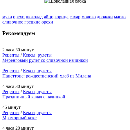
мука
орехи
шоколад
яйцо
корица
сахар
молоко
дрожжи
масло
сливочное
грецкие орехи
Рекомендуем
2 часа 30 минут
Рецепты
/
Кексы, рулеты
Меренговый рулет со сливочной начинкой
Рецепты
/
Кексы, рулеты
Панеттоне: рождественский хлеб из Милана
4 часа 30 минут
Рецепты
/
Кексы, рулеты
Праздничный калач с начинкой
45 минут
Рецепты
/
Кексы, рулеты
Мраморный кекс
4 часа 20 минут