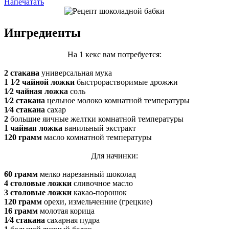
Напечатать
Ингредиенты
На 1 кекс вам потребуется:
2 стакана
универсальная мука
1 1⁄2 чайной ложки
быстрорастворимые дрожжи
1⁄2 чайная ложка
соль
1⁄2 стакана
цельное молоко комнатной температуры
1⁄4 стакана
сахар
2
большие яичные желтки комнатной температуры
1 чайная ложка
ванильный экстракт
120 грамм
масло комнатной температуры
Для начинки:
60 грамм
мелко нарезанный шоколад
4 столовые ложки
сливочное масло
3 столовые ложки
какао-порошок
120 грамм
орехи, измельченние (грецкие)
16 грамм
молотая корица
1⁄4 стакана
сахарная пудра