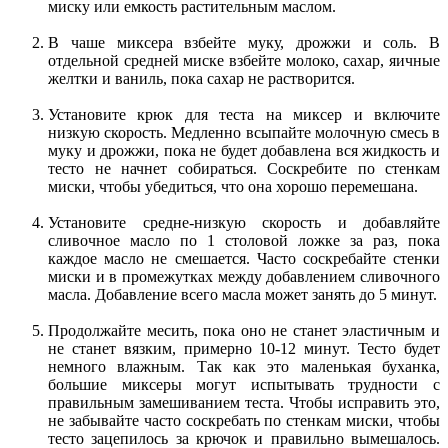
миску или емкость растительным маслом.
В чаше миксера взбейте муку, дрожжи и соль. В
отдельной средней миске взбейте молоко, сахар, яичные
желтки и ваниль, пока сахар не растворится.
Установите крюк для теста на миксер и включите
низкую скорость. Медленно всыпайте молочную смесь в
муку и дрожжи, пока не будет добавлена вся жидкость и
тесто не начнет собираться. Соскребите по стенкам
миски, чтобы убедиться, что она хорошо перемешана.
Установите средне-низкую скорость и добавляйте
сливочное масло по 1 столовой ложке за раз, пока
каждое масло не смешается. Часто соскребайте стенки
миски и в промежутках между добавлением сливочного
масла. Добавление всего масла может занять до 5 минут.
Продолжайте месить, пока оно не станет эластичным и
не станет вязким, примерно 10-12 минут. Тесто будет
немного влажным. Так как это маленькая буханка,
большие миксеры могут испытывать трудности с
правильным замешиванием теста. Чтобы исправить это,
не забывайте часто соскребать по стенкам миски, чтобы
тесто зацепилось за крючок и правильно вымешалось.