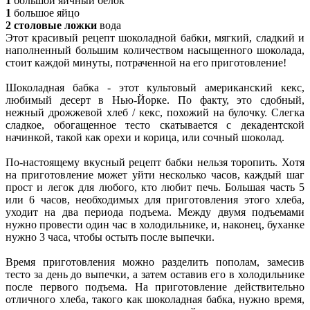
1
большой яичный белок
1
большое яйцо
2 столовые ложки
вода
Этот красивый рецепт шоколадной бабки, мягкий, сладкий и
наполненный большим количеством насыщенного шоколада,
стоит каждой минуты, потраченной на его приготовление!
Шоколадная бабка - этот культовый американский кекс,
любимый десерт в Нью-Йорке. По факту, это сдобный,
нежный дрожжевой хлеб / кекс, похожий на булочку. Слегка
сладкое, обогащенное тесто скатывается с декадентской
начинкой, такой как орехи и корица, или сочный шоколад.
По-настоящему вкусный рецепт бабки нельзя торопить. Хотя
на приготовление может уйти несколько часов, каждый шаг
прост и легок для любого, кто любит печь. Большая часть 5
или 6 часов, необходимых для приготовления этого хлеба,
уходит на два периода подъема. Между двумя подъемами
нужно провести один час в холодильнике, и, наконец, буханке
нужно 3 часа, чтобы остыть после выпечки.
Время приготовления можно разделить пополам, замесив
тесто за день до выпечки, а затем оставив его в холодильнике
после первого подъема. На приготовление действительно
отличного хлеба, такого как шоколадная бабка, нужно время,