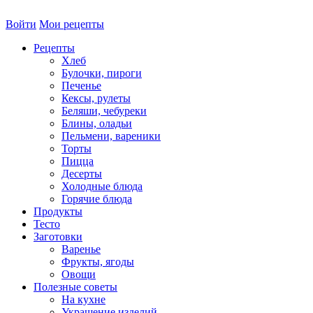
Войти
Мои рецепты
Рецепты
Хлеб
Булочки, пироги
Печенье
Кексы, рулеты
Беляши, чебуреки
Блины, оладьи
Пельмени, вареники
Торты
Пицца
Десерты
Холодные блюда
Горячие блюда
Продукты
Тесто
Заготовки
Варенье
Фрукты, ягоды
Овощи
Полезные советы
На кухне
Украшение изделий