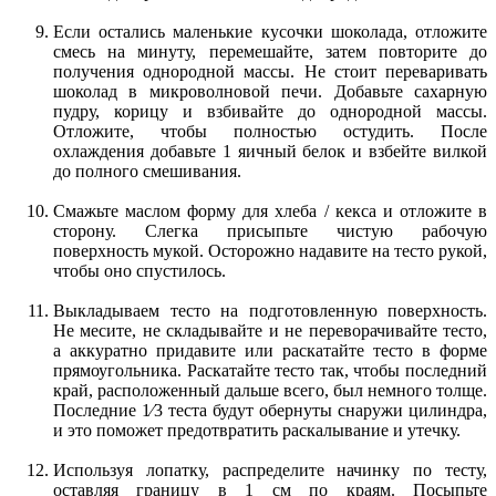
Если остались маленькие кусочки шоколада, отложите
смесь на минуту, перемешайте, затем повторите до
получения однородной массы. Не стоит переваривать
шоколад в микроволновой печи. Добавьте сахарную
пудру, корицу и взбивайте до однородной массы.
Отложите, чтобы полностью остудить. После
охлаждения добавьте 1 яичный белок и взбейте вилкой
до полного смешивания.
Смажьте маслом форму для хлеба / кекса и отложите в
сторону. Слегка присыпьте чистую рабочую
поверхность мукой. Осторожно надавите на тесто рукой,
чтобы оно спустилось.
Выкладываем тесто на подготовленную поверхность.
Не месите, не складывайте и не переворачивайте тесто,
а аккуратно придавите или раскатайте тесто в форме
прямоугольника. Раскатайте тесто так, чтобы последний
край, расположенный дальше всего, был немного толще.
Последние 1⁄3 теста будут обернуты снаружи цилиндра,
и это поможет предотвратить раскалывание и утечку.
Используя лопатку, распределите начинку по тесту,
оставляя границу в 1 см по краям. Посыпьте