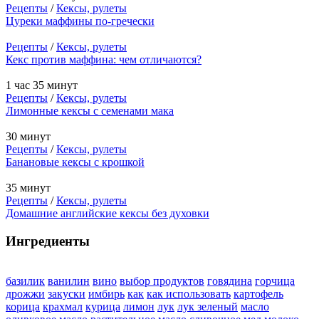
Рецепты
/
Кексы, рулеты
Цуреки маффины по-гречески
Рецепты
/
Кексы, рулеты
Кекс против маффина: чем отличаются?
1 час 35 минут
Рецепты
/
Кексы, рулеты
Лимонные кексы с семенами мака
30 минут
Рецепты
/
Кексы, рулеты
Банановые кексы с крошкой
35 минут
Рецепты
/
Кексы, рулеты
Домашние английские кексы без духовки
Ингредиенты
базилик
ванилин
вино
выбор продуктов
говядина
горчица
дрожжи
закуски
имбирь
как
как использовать
картофель
корица
крахмал
курица
лимон
лук
лук зеленый
масло