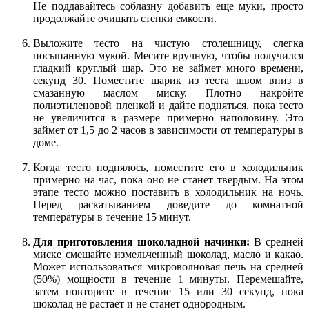
Не поддавайтесь соблазну добавить еще муки, просто
продолжайте очищать стенки емкости.
Выложите тесто на чистую столешницу, слегка
посыпанную мукой. Месите вручную, чтобы получился
гладкий круглый шар. Это не займет много времени,
секунд 30. Поместите шарик из теста швом вниз в
смазанную маслом миску. Плотно накройте
полиэтиленовой пленкой и дайте подняться, пока тесто
не увеличится в размере примерно наполовину. Это
займет от 1,5 до 2 часов в зависимости от температуры в
доме.
Когда тесто поднялось, поместите его в холодильник
примерно на час, пока оно не станет твердым. На этом
этапе тесто можно поставить в холодильник на ночь.
Перед раскатыванием доведите до комнатной
температуры в течение 15 минут.
Для приготовления шоколадной начинки:
В средней
миске смешайте измельченный шоколад, масло и какао.
Может использоваться микроволновая печь на средней
(50%) мощности в течение 1 минуты. Перемешайте,
затем повторите в течение 15 или 30 секунд, пока
шоколад не растает и не станет однородным.