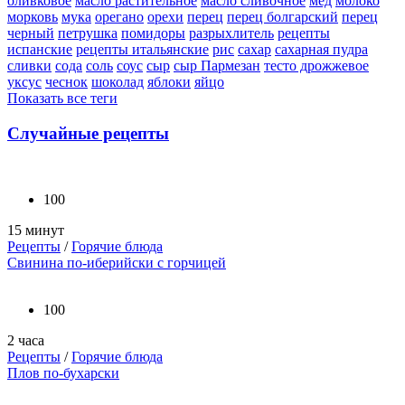
оливковое
масло растительное
масло сливочное
мед
молоко
морковь
мука
орегано
орехи
перец
перец болгарский
перец
черный
петрушка
помидоры
разрыхлитель
рецепты
испанские
рецепты итальянские
рис
сахар
сахарная пудра
сливки
сода
соль
соус
сыр
сыр Пармезан
тесто дрожжевое
уксус
чеснок
шоколад
яблоки
яйцо
Показать все теги
Случайные рецепты
100
15 минут
Рецепты
/
Горячие блюда
Свинина по-иберийски с горчицей
100
2 часа
Рецепты
/
Горячие блюда
Плов по-бухарски