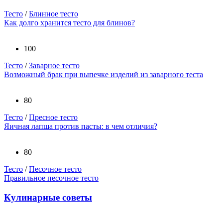
Тесто
/
Блинное тесто
Как долго хранится тесто для блинов?
100
Тесто
/
Заварное тесто
Возможный брак при выпечке изделий из заварного теста
80
Тесто
/
Пресное тесто
Яичная лапша против пасты: в чем отличия?
80
Тесто
/
Песочное тесто
Правильное песочное тесто
Кулинарные советы