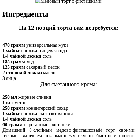
Ингредиенты
На 12 порций торта вам потребуется:
470 грамм
универсальная мука
1 чайная ложка
пищевая сода
1/4 чайной ложки
соль
185 грамм
мед
125 грамм
сахарный песок
2 столовой ложки
масло
3
яйца
Для сметанного крема:
250 мл
жирные сливки
1 кг
сметана
250 грамм
кондитерский сахар
1 чайная ложка
экстракт ванили
1/4 чайной ложки
соль
60 грамм
нарезанные фисташки
Домашний 8-слойный медово-фисташковый торт своими
руками, выпекаем по-домашнему вкусно, быстро и просто.