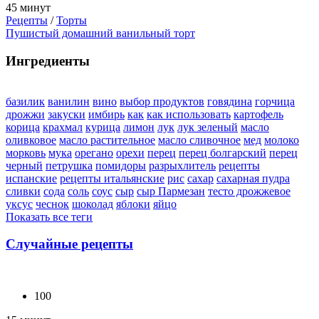
45 минут
Рецепты
/
Торты
Пушистый домашний ванильный торт
Ингредиенты
базилик
ванилин
вино
выбор продуктов
говядина
горчица
дрожжи
закуски
имбирь
как
как использовать
картофель
корица
крахмал
курица
лимон
лук
лук зеленый
масло
оливковое
масло растительное
масло сливочное
мед
молоко
морковь
мука
орегано
орехи
перец
перец болгарский
перец
черный
петрушка
помидоры
разрыхлитель
рецепты
испанские
рецепты итальянские
рис
сахар
сахарная пудра
сливки
сода
соль
соус
сыр
сыр Пармезан
тесто дрожжевое
уксус
чеснок
шоколад
яблоки
яйцо
Показать все теги
Случайные рецепты
100