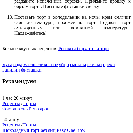
раздавите испеченные обрезки. Прижмите крошку к
бортам торта. Посыпьте фисташки сверху.
Поставьте торт в холодильник на ночь; крем смягчит
слои до текстуры, похожей на торт. Подавать торт
охлажденным или комнатной температуры.
Наслаждайтесь!
Больше вкусных рецептов:
Розовый бархатный торт
мука
сода
масло сливочное
яйцо
сметана
сливки
орехи
ванилин
фисташки
Рекомендуем
1 час 20 минут
Рецепты
/
Торты
Фисташковый макарон
50 минут
Рецепты
/
Торты
Шоколадный торт без яиц Easy One Bowl