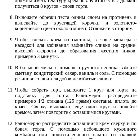
должны иметь текстуру крекеров. В итоге у вас должно
получиться 8 кругов - слоев торта.
Выложите обрезки теста одним слоем на противень и
выпекайте до хрустящей корочки и золотисто-
коричневого цвета около 6 минут. Отложите в сторону.
Чтобы сделать крем из сметаны, в чаше миксера с
насадкой для взбивания взбивайте сливки на средне-
высокой скорости до образования жестких пиков,
примерно 3 минуты.
В большой миске с помощью ручного венчика взбейте
сметану, кондитерский сахар, ваниль и соль. С помощью
резинового шпателя добавьте взбитые сливки.
Чтобы собрать торт, выложите 1 круг для торта на
подставку для торта. Равномерно распределите
примерно 1/2 стакана (125 грамм) сметаны, вплоть до
краев. Сверху выложите еще один круг и полейте
кремом, затем повторите с оставшимися кругами.
Равномерно распределите оставшийся крем сверху и по
бокам торта. С помощью небольшого кухонного
комбайна или полиэтиленового пакета со скалкой