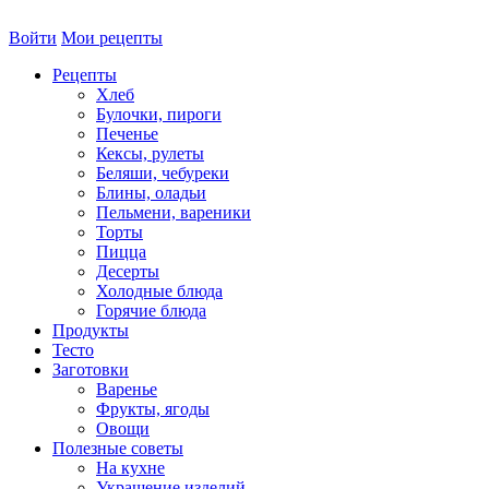
Войти
Мои рецепты
Рецепты
Хлеб
Булочки, пироги
Печенье
Кексы, рулеты
Беляши, чебуреки
Блины, оладьи
Пельмени, вареники
Торты
Пицца
Десерты
Холодные блюда
Горячие блюда
Продукты
Тесто
Заготовки
Варенье
Фрукты, ягоды
Овощи
Полезные советы
На кухне
Украшение изделий