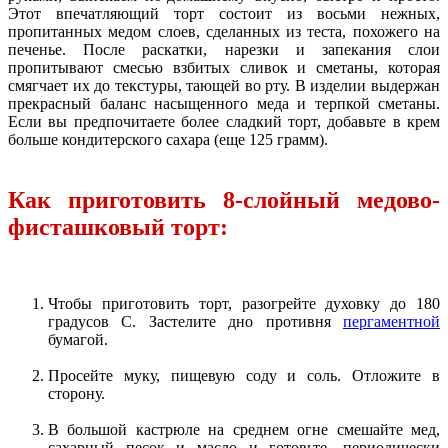
Этот впечатляющий торт состоит из восьми нежных,
пропитанных медом слоев, сделанных из теста, похожего на
печенье. После раскатки, нарезки и запекания слои
пропитывают смесью взбитых сливок и сметаны, которая
смягчает их до текстуры, тающей во рту. В изделии выдержан
прекрасный баланс насыщенного меда и терпкой сметаны.
Если вы предпочитаете более сладкий торт, добавьте в крем
больше кондитерского сахара (еще 125 грамм).
Как приготовить 8-слойный медово-
фисташковый торт:
Чтобы приготовить торт, разогрейте духовку до 180
градусов C. Застелите дно противня
пергаментной
бумагой.
Просейте муку, пищевую соду и соль. Отложите в
сторону.
В большой кастрюле на среднем огне смешайте мед,
сахарный песок и масло и готовьте, периодически