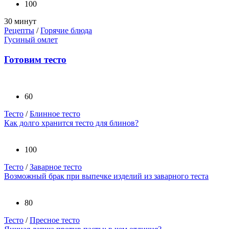
100
30 минут
Рецепты
/
Горячие блюда
Гусиный омлет
Готовим тесто
60
Тесто
/
Блинное тесто
Как долго хранится тесто для блинов?
100
Тесто
/
Заварное тесто
Возможный брак при выпечке изделий из заварного теста
80
Тесто
/
Пресное тесто