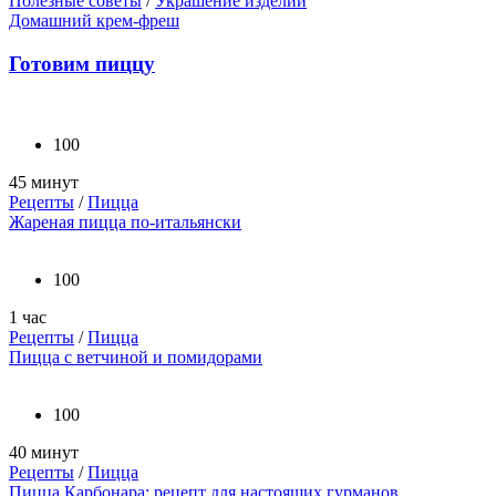
Полезные советы
/
Украшение изделий
Домашний крем-фреш
Готовим пиццу
100
45 минут
Рецепты
/
Пицца
Жареная пицца по-итальянски
100
1 час
Рецепты
/
Пицца
Пицца с ветчиной и помидорами
100
40 минут
Рецепты
/
Пицца
Пицца Карбонара: рецепт для настоящих гурманов