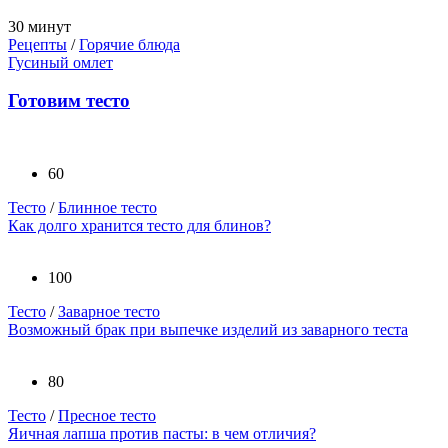
30 минут
Рецепты
/
Горячие блюда
Гусиный омлет
Готовим тесто
60
Тесто
/
Блинное тесто
Как долго хранится тесто для блинов?
100
Тесто
/
Заварное тесто
Возможный брак при выпечке изделий из заварного теста
80
Тесто
/
Пресное тесто
Яичная лапша против пасты: в чем отличия?