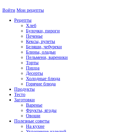
Войти
Мои рецепты
Рецепты
Хлеб
Булочки, пироги
Печенье
Кексы, рулеты
Беляши, чебуреки
Блины, оладьи
Пельмени, вареники
Торты
Пицца
Десерты
Холодные блюда
Горячие блюда
Продукты
Тесто
Заготовки
Варенье
Фрукты, ягоды
Овощи
Полезные советы
На кухне
Украшение изделий