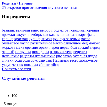
Рецепты
/
Печенье
25 секретов приготовления вкусного печенья
Ингредиенты
базилик
ванилин
вино
выбор продуктов
говядина
горчица
дрожжи
закуски
имбирь
как
как использовать
картофель
корица
крахмал
курица
лимон
лук
лук зеленый
масло
оливковое
масло растительное
масло сливочное
мед
молоко
морковь
мука
орегано
орехи
перец
перец болгарский
перец
черный
петрушка
помидоры
разрыхлитель
рецепты
испанские
рецепты итальянские
рис
сахар
сахарная пудра
сливки
сода
соль
соус
сыр
сыр Пармезан
тесто дрожжевое
уксус
чеснок
шоколад
яблоки
яйцо
Показать все теги
Случайные рецепты
100
15 минут