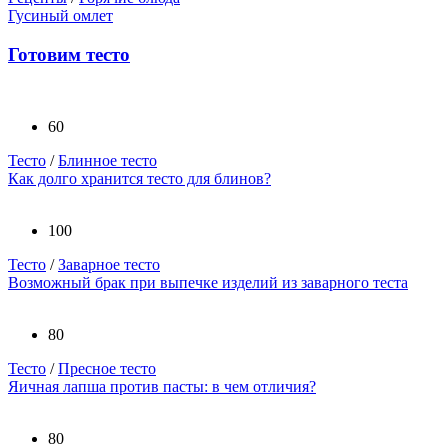
Гусиный омлет
Готовим тесто
60
Тесто
/
Блинное тесто
Как долго хранится тесто для блинов?
100
Тесто
/
Заварное тесто
Возможный брак при выпечке изделий из заварного теста
80
Тесто
/
Пресное тесто
Яичная лапша против пасты: в чем отличия?
80