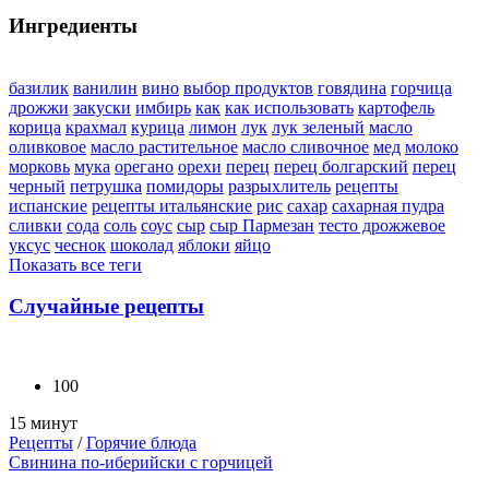
Ингредиенты
базилик
ванилин
вино
выбор продуктов
говядина
горчица
дрожжи
закуски
имбирь
как
как использовать
картофель
корица
крахмал
курица
лимон
лук
лук зеленый
масло
оливковое
масло растительное
масло сливочное
мед
молоко
морковь
мука
орегано
орехи
перец
перец болгарский
перец
черный
петрушка
помидоры
разрыхлитель
рецепты
испанские
рецепты итальянские
рис
сахар
сахарная пудра
сливки
сода
соль
соус
сыр
сыр Пармезан
тесто дрожжевое
уксус
чеснок
шоколад
яблоки
яйцо
Показать все теги
Случайные рецепты
100
15 минут
Рецепты
/
Горячие блюда
Свинина по-иберийски с горчицей