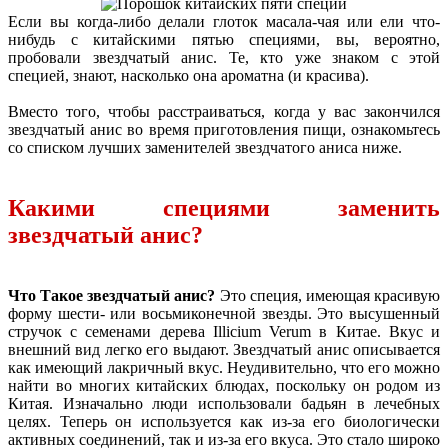
Если вы когда-либо делали глоток масала-чая или ели что-
нибудь с китайскими пятью специями, вы, вероятно,
пробовали звездчатый анис. Те, кто уже знаком с этой
специей, знают, насколько она ароматна (и красива).
Вместо того, чтобы расстраиваться, когда у вас закончился
звездчатый анис во время приготовления пищи, ознакомьтесь
со списком лучших заменителей звездчатого аниса ниже.
Какими специями заменить
звездчатый анис?
Что Такое звездчатый анис?
Это специя, имеющая красивую
форму шести- или восьмиконечной звезды. Это высушенный
стручок с семенами дерева Illicium Verum в Китае. Вкус и
внешний вид легко его выдают. Звездчатый анис описывается
как имеющий лакричный вкус. Неудивительно, что его можно
найти во многих китайских блюдах, поскольку он родом из
Китая. Изначально люди использовали бадьян в лечебных
целях. Теперь он используется как из-за его биологически
активных соединений, так и из-за его вкуса. Это стало широко