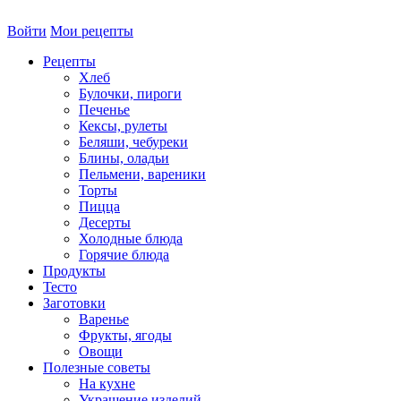
Войти
Мои рецепты
Рецепты
Хлеб
Булочки, пироги
Печенье
Кексы, рулеты
Беляши, чебуреки
Блины, оладьи
Пельмени, вареники
Торты
Пицца
Десерты
Холодные блюда
Горячие блюда
Продукты
Тесто
Заготовки
Варенье
Фрукты, ягоды
Овощи
Полезные советы
На кухне
Украшение изделий