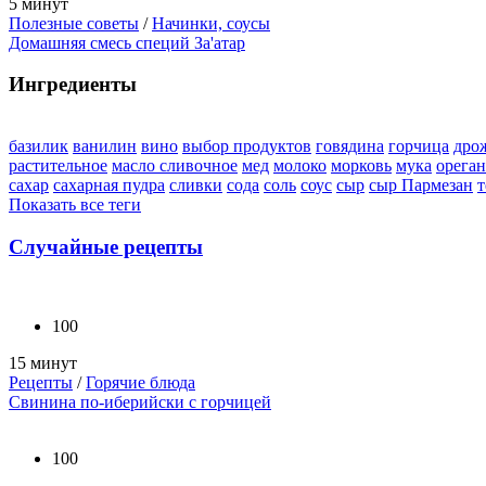
5 минут
Полезные советы
/
Начинки, соусы
Домашняя смесь специй За'атар
Ингредиенты
базилик
ванилин
вино
выбор продуктов
говядина
горчица
дро
растительное
масло сливочное
мед
молоко
морковь
мука
орега
сахар
сахарная пудра
сливки
сода
соль
соус
сыр
сыр Пармезан
т
Показать все теги
Случайные рецепты
100
15 минут
Рецепты
/
Горячие блюда
Свинина по-иберийски с горчицей
100