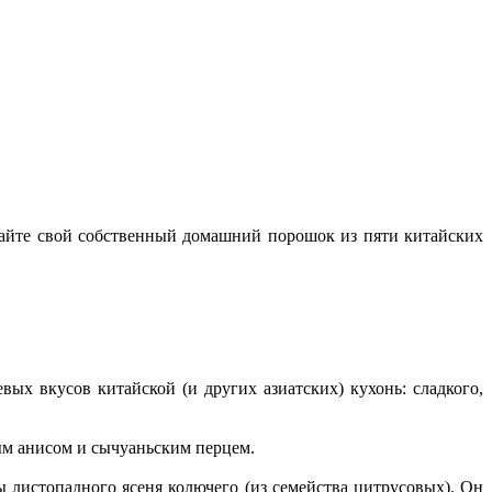
елайте свой собственный домашний порошок из пяти китайских
ых вкусов китайской (и других азиатских) кухонь: сладкого,
ым анисом и сычуаньским перцем.
 листопадного ясеня колючего (из семейства цитрусовых). Он