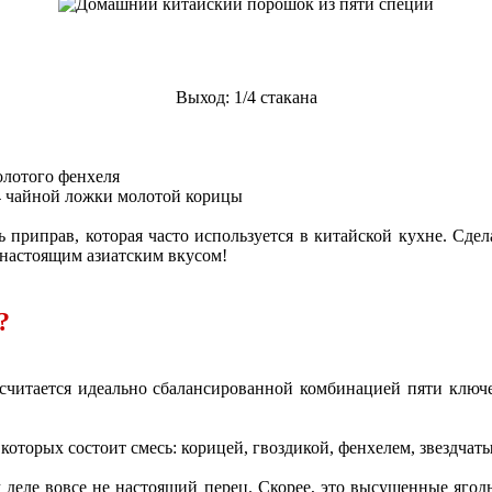
Выход: 1/4 стакана
олотого фенхеля
/4 чайной ложки молотой корицы
сь приправ, которая часто используется в китайской кухне. Сд
 настоящим азиатским вкусом!
?
читается идеально сбалансированной комбинацией пяти ключев
оторых состоит смесь: корицей, гвоздикой, фенхелем, звездчат
деле вовсе не настоящий перец. Скорее, это высушенные ягоды