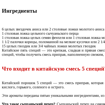
Ингредиенты
6 целых звездочек аниса или 2 столовые ложки молотого аниса
1 столовая ложка цельного сычуаньского перца
1 столовая ложка целых семян фенхеля или 1 столовая ложка м
1 1/2 палочки корицы, поломанной на мелкие кусочки или 2 1
15 целых гвоздик или 3/4 чайных ложки молотых гвоздик
Китайские пять специй — это крепкая, сладкая и пряная сме
специй, чтобы получить смесь приправ, наполненную свежим,
Что входит в китайскую смесь 5 специй
Китайский порошок 5 специй — это смесь приправ, которая с
кислого, горького, соленого и острого.
Эти ароматы переданы пятью уникальными ингредиентами, из к
Что такое сычуаньский перец?
Сычуаньский перец на самом 