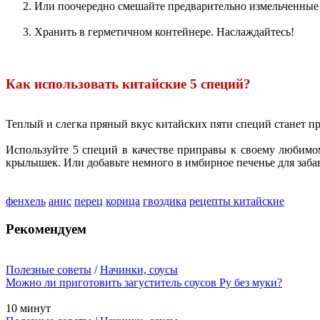
Или поочередно смешайте предварительно измельченные
Хранить в герметичном контейнере. Наслаждайтесь!
Как использовать китайские 5 специй?
Теплый и слегка пряный вкус китайских пяти специй станет 
Используйте 5 специй в качестве приправы к своему любимо
крылышек. Или добавьте немного в имбирное печенье для заба
фенхель
анис
перец
корица
гвоздика
рецепты китайские
Рекомендуем
Полезные советы
/
Начинки, соусы
Можно ли приготовить загуститель соусов Ру без муки?
10 минут