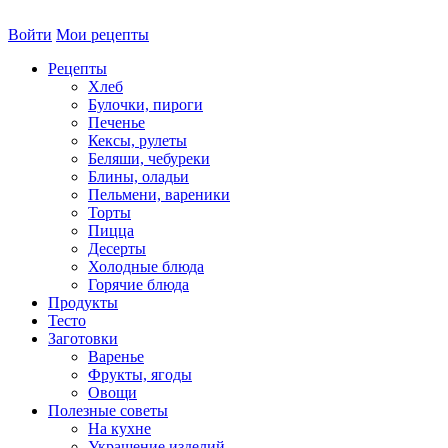
Войти
Мои рецепты
Рецепты
Хлеб
Булочки, пироги
Печенье
Кексы, рулеты
Беляши, чебуреки
Блины, оладьи
Пельмени, вареники
Торты
Пицца
Десерты
Холодные блюда
Горячие блюда
Продукты
Тесто
Заготовки
Варенье
Фрукты, ягоды
Овощи
Полезные советы
На кухне
Украшение изделий