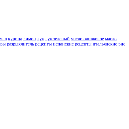
мал
курица
лимон
лук
лук зеленый
масло оливковое
масло
оры
разрыхлитель
рецепты испанские
рецепты итальянские
рис