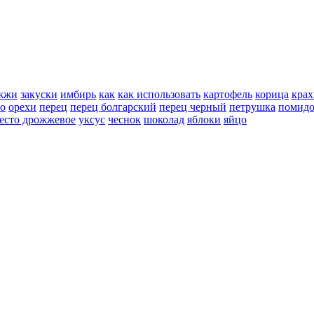
жжи
закуски
имбирь
как
как использовать
картофель
корица
крах
но
орехи
перец
перец болгарский
перец черный
петрушка
помид
есто дрожжевое
уксус
чеснок
шоколад
яблоки
яйцо