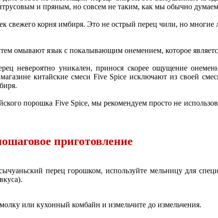
итрусовым и пряным, но совсем не таким, как мы обычно думаем
ек свежего корня имбиря. Это не острый перец чили, но многие
тем омывают язык с покалывающим онемением, которое является
ец невероятно уникален, принося скорее ощущение онемения
 магазине китайские смеси Five Spice исключают из своей сме
биря.
йского порошка Five Spice, мы рекомендуем просто не использов
 пошаговое приготовление
и сычуаньский перец горошком, используйте мельницу для спец
вкуса).
молку или кухонный комбайн и измельчите до измельчения.