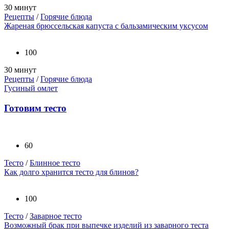
30 минут
Рецепты
/
Горячие блюда
Жареная брюссельская капуста с бальзамическим уксусом
100
30 минут
Рецепты
/
Горячие блюда
Гусиный омлет
Готовим тесто
60
Тесто
/
Блинное тесто
Как долго хранится тесто для блинов?
100
Тесто
/
Заварное тесто
Возможный брак при выпечке изделий из заварного теста