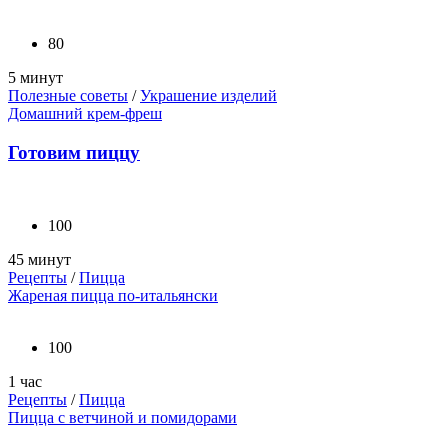
80
5 минут
Полезные советы
/
Украшение изделий
Домашний крем-фреш
Готовим пиццу
100
45 минут
Рецепты
/
Пицца
Жареная пицца по-итальянски
100
1 час
Рецепты
/
Пицца
Пицца с ветчиной и помидорами