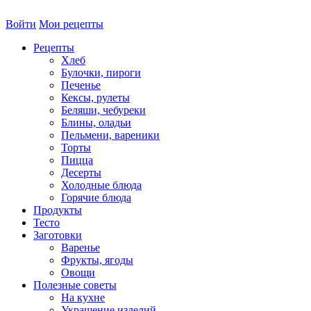
Войти
Мои рецепты
Рецепты
Хлеб
Булочки, пироги
Печенье
Кексы, рулеты
Беляши, чебуреки
Блины, оладьи
Пельмени, вареники
Торты
Пицца
Десерты
Холодные блюда
Горячие блюда
Продукты
Тесто
Заготовки
Варенье
Фрукты, ягоды
Овощи
Полезные советы
На кухне
Украшение изделий