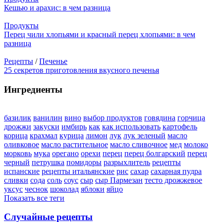
Кешью и арахис: в чем разница
Продукты
Перец чили хлопьями и красный перец хлопьями: в чем
разница
Рецепты
/
Печенье
25 секретов приготовления вкусного печенья
Ингредиенты
базилик
ванилин
вино
выбор продуктов
говядина
горчица
дрожжи
закуски
имбирь
как
как использовать
картофель
корица
крахмал
курица
лимон
лук
лук зеленый
масло
оливковое
масло растительное
масло сливочное
мед
молоко
морковь
мука
орегано
орехи
перец
перец болгарский
перец
черный
петрушка
помидоры
разрыхлитель
рецепты
испанские
рецепты итальянские
рис
сахар
сахарная пудра
сливки
сода
соль
соус
сыр
сыр Пармезан
тесто дрожжевое
уксус
чеснок
шоколад
яблоки
яйцо
Показать все теги
Случайные рецепты