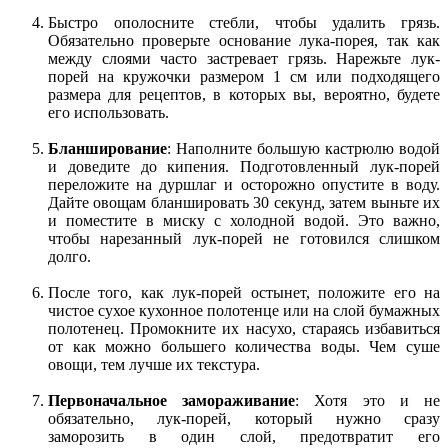
Быстро ополосните стебли, чтобы удалить грязь.
Обязательно проверьте основание лука-порея, так как
между слоями часто застревает грязь. Нарежьте лук-
порей на кружочки размером 1 см или подходящего
размера для рецептов, в которых вы, вероятно, будете
его использовать.
Бланширование
: Наполните большую кастрюлю водой
и доведите до кипения. Подготовленный лук-порей
переложите на дуршлаг и осторожно опустите в воду.
Дайте овощам бланшировать 30 секунд, затем выньте их
и поместите в миску с холодной водой. Это важно,
чтобы нарезанный лук-порей не готовился слишком
долго.
После того, как лук-порей остынет, положите его на
чистое сухое кухонное полотенце или на слой бумажных
полотенец. Промокните их насухо, стараясь избавиться
от как можно большего количества воды. Чем суше
овощи, тем лучше их текстура.
Первоначальное замораживание
: Хотя это и не
обязательно, лук-порей, который нужно сразу
заморозить в один слой, предотвратит его