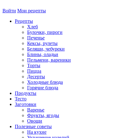
Войти
Мои рецепты
Рецепты
Хлеб
Булочки, пироги
Печенье
Кексы, рулеты
Беляши, чебуреки
Блины, оладьи
Пельмени, вареники
Торты
Пицца
Десерты
Холодные блюда
Горячие блюда
Продукты
Тесто
Заготовки
Варенье
Фрукты, ягоды
Овощи
Полезные советы
На кухне
Украшение изделий