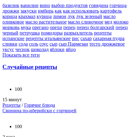
базилик
ванилин
вино
выбор продуктов
говядина
горчица
дрожжи
закуски
имбирь
как
как использовать
картофель
корица
крахмал
курица
лимон
лук
лук зеленый
масло
оливковое
масло растительное
масло сливочное
мед
молоко
морковь
мука
орегано
орехи
перец
перец болгарский
перец
черный
петрушка
помидоры
разрыхлитель
рецепты
испанские
рецепты итальянские
рис
сахар
сахарная пудра
сливки
сода
соль
соус
сыр
сыр Пармезан
тесто дрожжевое
уксус
чеснок
шоколад
яблоки
яйцо
Показать все теги
Случайные рецепты
100
15 минут
Рецепты
/
Горячие блюда
Свинина по-иберийски с горчицей
100
2 часа