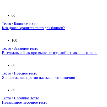
60
Тесто
/
Блинное тесто
Как долго хранится тесто для блинов?
100
Тесто
/
Заварное тесто
Возможный брак при выпечке изделий из заварного теста
80
Тесто
/
Пресное тесто
Яичная лапша против пасты: в чем отличия?
80
Тесто
/
Песочное тесто
Правильное песочное тесто