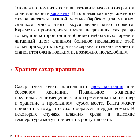
Это важно помнить, если вы готовите мясо на открытом
огне или варите
карамель
. В то время как вкус жженого
сахара является важной частью барбекю для многих,
слишком много этого вкуса делает мясо горьким.
Карамель производится путем нагревания сахара до
точки, при которой он приобретает небольшую горечь и
янтарный цвет; слишком большое превышение этой
точки приводит к тому, что сахар значительно темнеет и
становится очень горьким и, возможно, несъедобным.
Храните сахар правильно
Сахар имеет очень длительный
срок хранения
при
бережном хранении. Правильное хранение
предполагает помещение его в герметичный контейнер
и хранение в прохладном, сухом месте. Влага может
привести к тому, что сахар образует твердые комки. В
некоторых случаях влажная среда и высокие
температуры могут привести к росту плесени.
Не используйте сахарную пудру в напитках