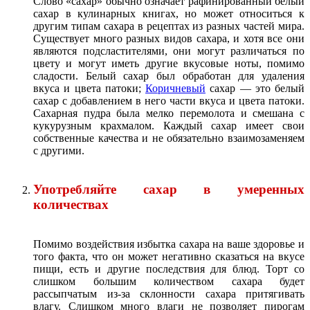
Слово «сахар» обычно означает рафинированный белый
сахар в кулинарных книгах, но может относиться к
другим типам сахара в рецептах из разных частей мира.
Существует много разных видов сахара, и хотя все они
являются подсластителями, они могут различаться по
цвету и могут иметь другие вкусовые ноты, помимо
сладости. Белый сахар был обработан для удаления
вкуса и цвета патоки;
Коричневый
сахар — это белый
сахар с добавлением в него части вкуса и цвета патоки.
Сахарная пудра была мелко перемолота и смешана с
кукурузным крахмалом. Каждый сахар имеет свои
собственные качества и не обязательно взаимозаменяем
с другими.
Употребляйте сахар в умеренных
количествах
Помимо воздействия избытка сахара на ваше здоровье и
того факта, что он может негативно сказаться на вкусе
пищи, есть и другие последствия для блюд. Торт со
слишком большим количеством сахара будет
рассыпчатым из-за склонности сахара притягивать
влагу. Слишком много влаги не позволяет пирогам