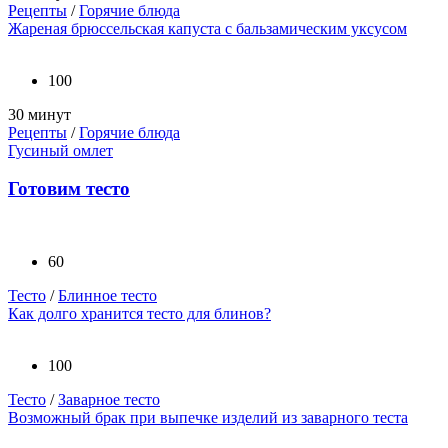
Рецепты
/
Горячие блюда
Жареная брюссельская капуста с бальзамическим уксусом
100
30 минут
Рецепты
/
Горячие блюда
Гусиный омлет
Готовим тесто
60
Тесто
/
Блинное тесто
Как долго хранится тесто для блинов?
100
Тесто
/
Заварное тесто
Возможный брак при выпечке изделий из заварного теста