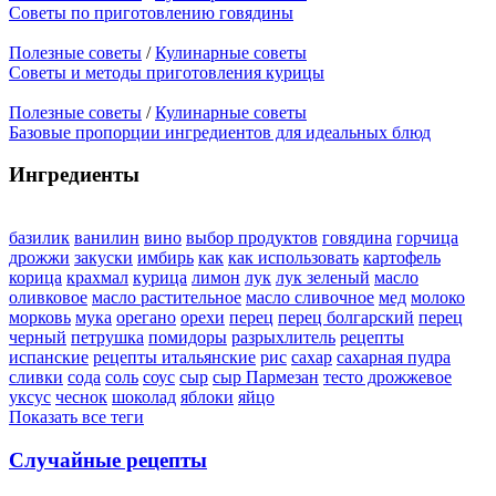
Советы по приготовлению говядины
Полезные советы
/
Кулинарные советы
Советы и методы приготовления курицы
Полезные советы
/
Кулинарные советы
Базовые пропорции ингредиентов для идеальных блюд
Ингредиенты
базилик
ванилин
вино
выбор продуктов
говядина
горчица
дрожжи
закуски
имбирь
как
как использовать
картофель
корица
крахмал
курица
лимон
лук
лук зеленый
масло
оливковое
масло растительное
масло сливочное
мед
молоко
морковь
мука
орегано
орехи
перец
перец болгарский
перец
черный
петрушка
помидоры
разрыхлитель
рецепты
испанские
рецепты итальянские
рис
сахар
сахарная пудра
сливки
сода
соль
соус
сыр
сыр Пармезан
тесто дрожжевое
уксус
чеснок
шоколад
яблоки
яйцо
Показать все теги
Случайные рецепты