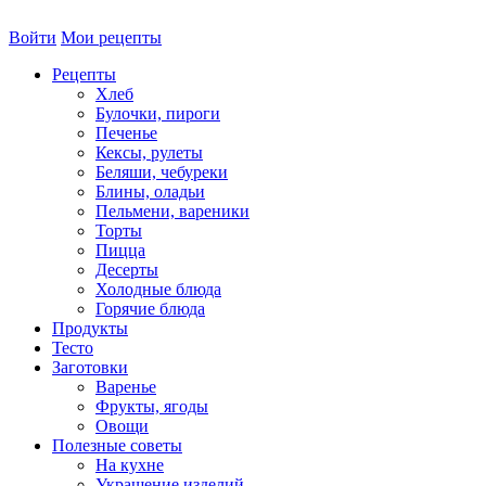
Войти
Мои рецепты
Рецепты
Хлеб
Булочки, пироги
Печенье
Кексы, рулеты
Беляши, чебуреки
Блины, оладьи
Пельмени, вареники
Торты
Пицца
Десерты
Холодные блюда
Горячие блюда
Продукты
Тесто
Заготовки
Варенье
Фрукты, ягоды
Овощи
Полезные советы
На кухне
Украшение изделий