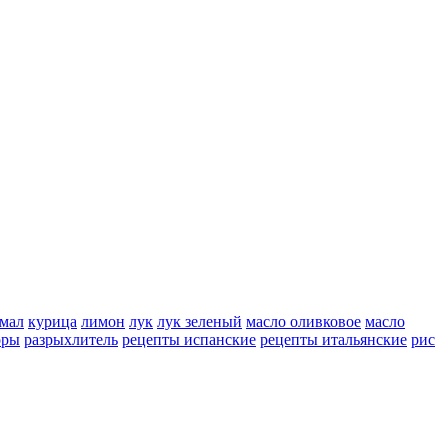
мал
курица
лимон
лук
лук зеленый
масло оливковое
масло
оры
разрыхлитель
рецепты испанские
рецепты итальянские
рис