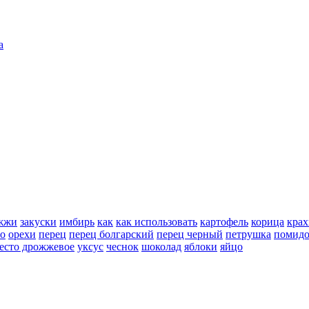
а
жжи
закуски
имбирь
как
как использовать
картофель
корица
крах
но
орехи
перец
перец болгарский
перец черный
петрушка
помид
есто дрожжевое
уксус
чеснок
шоколад
яблоки
яйцо