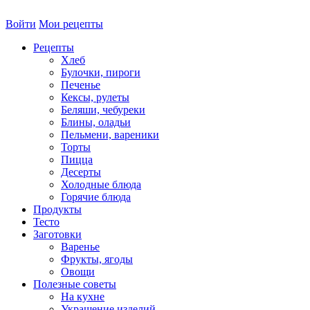
Войти
Мои рецепты
Рецепты
Хлеб
Булочки, пироги
Печенье
Кексы, рулеты
Беляши, чебуреки
Блины, оладьи
Пельмени, вареники
Торты
Пицца
Десерты
Холодные блюда
Горячие блюда
Продукты
Тесто
Заготовки
Варенье
Фрукты, ягоды
Овощи
Полезные советы
На кухне
Украшение изделий