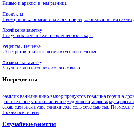
Кешью и арахис: в чем разница
Продукты
Перец чили хлопьями и красный перец хлопьями: в чем разниц
Хозяйке на заметку
15 лучших заменителей коричневого сахара
Рецепты
/
Печенье
25 секретов приготовления вкусного печенья
Хозяйке на заметку
5 лучших аналогов кокосового сахара
Ингредиенты
базилик
ванилин
вино
выбор продуктов
говядина
горчица
дро
растительное
масло сливочное
мед
молоко
морковь
мука
орега
сахар
сахарная пудра
сливки
сода
соль
соус
сыр
сыр Пармезан
т
Показать все теги
Случайные рецепты