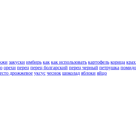
жжи
закуски
имбирь
как
как использовать
картофель
корица
крах
но
орехи
перец
перец болгарский
перец черный
петрушка
помид
есто дрожжевое
уксус
чеснок
шоколад
яблоки
яйцо