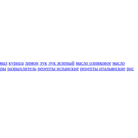
мал
курица
лимон
лук
лук зеленый
масло оливковое
масло
оры
разрыхлитель
рецепты испанские
рецепты итальянские
рис