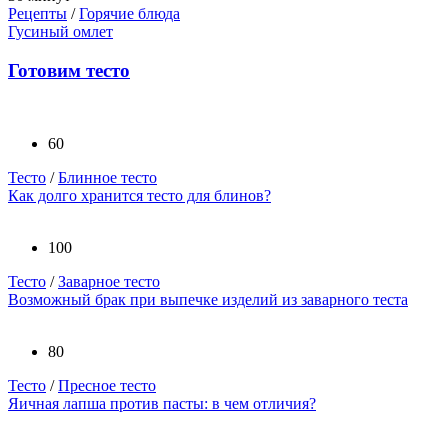
Рецепты
/
Горячие блюда
Гусиный омлет
Готовим тесто
60
Тесто
/
Блинное тесто
Как долго хранится тесто для блинов?
100
Тесто
/
Заварное тесто
Возможный брак при выпечке изделий из заварного теста
80
Тесто
/
Пресное тесто
Яичная лапша против пасты: в чем отличия?