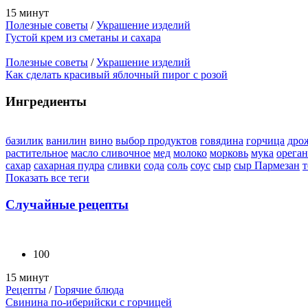
15 минут
Полезные советы
/
Украшение изделий
Густой крем из сметаны и сахара
Полезные советы
/
Украшение изделий
Как сделать красивый яблочный пирог с розой
Ингредиенты
базилик
ванилин
вино
выбор продуктов
говядина
горчица
дро
растительное
масло сливочное
мед
молоко
морковь
мука
орега
сахар
сахарная пудра
сливки
сода
соль
соус
сыр
сыр Пармезан
т
Показать все теги
Случайные рецепты
100
15 минут
Рецепты
/
Горячие блюда
Свинина по-иберийски с горчицей