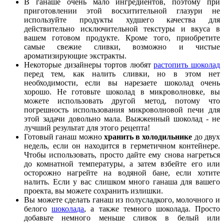
В ганаше очень мало ингредиентов, поэтому при
приготовлении этой восхитительной глазури не
используйте продукты худшего качества для
действительно исключительной текстуры и вкуса в
вашем готовом продукте. Кроме того, приобретите
самые свежие сливки, возможно и чистые
ароматизирующие экстракты.
Некоторые дизайнеры тортов любят
растопить шоколад
перед тем, как налить сливки, но в этом нет
необходимости, если вы нарезаете шоколад очень
хорошо. Не готовьте шоколад в микроволновке, вы
можете использовать другой метод, потому что
погрешность использования микроволновой печи для
этой задачи довольно мала. Выжженный шоколад - не
лучший результат для этого рецепта!
Готовый ганаш можно
хранить в холодильнике
до двух
недель, если он находится в герметичном контейнере.
Чтобы использовать, просто дайте ему снова нагреться
до комнатной температуры, а затем взбейте его или
осторожно нагрейте на водяной бане, если хотите
налить. Если у вас слишком много ганаша для вашего
проекта, вы можете сохранить излишки.
Вы можете сделать ганаш из полусладкого, молочного и
белого
шоколада
, а также темного шоколада. Просто
добавьте немного меньше сливок в белый или