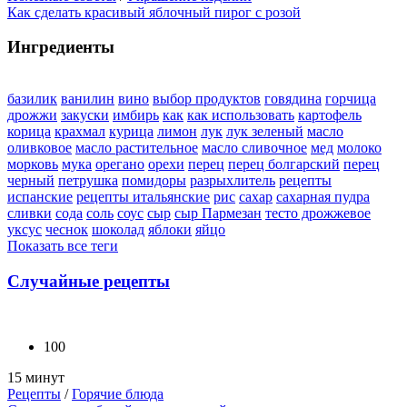
Как сделать красивый яблочный пирог с розой
Ингредиенты
базилик
ванилин
вино
выбор продуктов
говядина
горчица
дрожжи
закуски
имбирь
как
как использовать
картофель
корица
крахмал
курица
лимон
лук
лук зеленый
масло
оливковое
масло растительное
масло сливочное
мед
молоко
морковь
мука
орегано
орехи
перец
перец болгарский
перец
черный
петрушка
помидоры
разрыхлитель
рецепты
испанские
рецепты итальянские
рис
сахар
сахарная пудра
сливки
сода
соль
соус
сыр
сыр Пармезан
тесто дрожжевое
уксус
чеснок
шоколад
яблоки
яйцо
Показать все теги
Случайные рецепты
100
15 минут
Рецепты
/
Горячие блюда