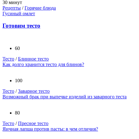
30 минут
Рецепты
/
Горячие блюда
Гусиный омлет
Готовим тесто
60
Тесто
/
Блинное тесто
Как долго хранится тесто для блинов?
100
Тесто
/
Заварное тесто
Возможный брак при выпечке изделий из заварного теста
80
Тесто
/
Пресное тесто
Яичная лапша против пасты: в чем отличия?