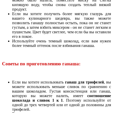
можно было налить, поместите миску на слегка
кипящую воду, чтобы снова создать теплый вязкий
продукт.
Если вы хотите получить более мягкую глазурь для
вашего кулинарного шедевра, вы также можете
позволить ганашу полностью остыть, пока он не станет
густым, а затем взбить миксером - он не станет легким и
пушистым. Цвет будет светлее, чем если бы вы оставили
его в покое.
Используйте очень темный шоколад, если вам нужен
более темный оттенок после взбивания ганаша.
Советы по приготовлению ганаша:
Если вы хотите использовать
ганаш для трюфелей
, вы
можете использовать меньше сливок по сравнению с
вашим шоколадом. Густая консистенция или ганаш,
которую вы можете налить, имеет
соотношение
шоколада и сливок 1 к 1
. Поэтому используйте от
одной до трех четвертей или от одной до половины для
трюфелей.