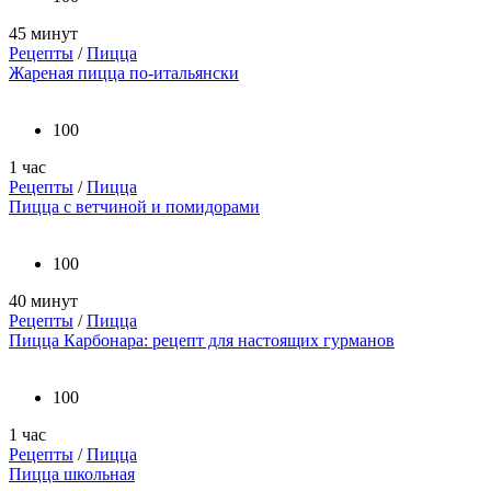
45 минут
Рецепты
/
Пицца
Жареная пицца по-итальянски
100
1 час
Рецепты
/
Пицца
Пицца с ветчиной и помидорами
100
40 минут
Рецепты
/
Пицца
Пицца Карбонара: рецепт для настоящих гурманов
100
1 час
Рецепты
/
Пицца
Пицца школьная