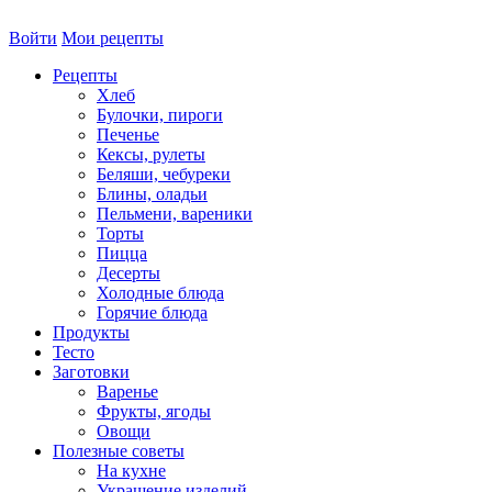
Войти
Мои рецепты
Рецепты
Хлеб
Булочки, пироги
Печенье
Кексы, рулеты
Беляши, чебуреки
Блины, оладьи
Пельмени, вареники
Торты
Пицца
Десерты
Холодные блюда
Горячие блюда
Продукты
Тесто
Заготовки
Варенье
Фрукты, ягоды
Овощи
Полезные советы
На кухне
Украшение изделий