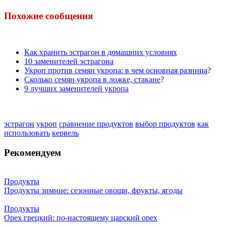
Похожие сообщения
Как хранить эстрагон в домашних условиях
10 заменителей эстрагона
Укроп против семян укропа: в чем основная разница
?
Сколько семян укропа в ложке, стакане
?
9 лучших заменителей укропа
эстрагон
укроп
сравнение продуктов
выбор продуктов
как
использовать
кервель
Рекомендуем
Продукты
Продукты зимние: сезонные овощи, фрукты, ягоды
Продукты
Орех грецкий: по-настоящему царский орех