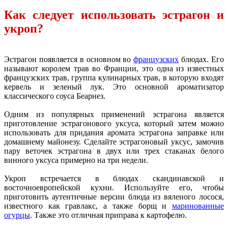
Как следует использовать эстрагон и
укроп?
Эстрагон появляется в основном во
французских
блюдах. Его
называют королем трав во Франции, это одна из известных
французских трав, группа кулинарных трав, в которую входят
кервель и зеленый лук. Это основной ароматизатор
классического соуса Беарнез.
Одним из популярных применений эстрагона является
приготовление эстрагонового уксуса, который затем можно
использовать для придания аромата эстрагона заправке или
домашнему майонезу. Сделайте эстрагоновый уксус, замочив
пару веточек эстрагона в двух или трех стаканах белого
винного уксуса примерно на три недели.
Укроп встречается в блюдах скандинавской и
восточноевропейской кухни. Используйте его, чтобы
приготовить аутентичные версии блюда из вяленого лосося,
известного как гравлакс, а также борщ и
маринованные
огурцы
. Также это отличная приправа к картофелю.