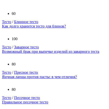
60
Тесто
/
Блинное тесто
Как долго хранится тесто для блинов?
100
Тесто
/
Заварное тесто
Возможный брак при выпечке изделий из заварного теста
80
Тесто
/
Пресное тесто
Яичная лапша против пасты: в чем отличия?
80
Тесто
/
Песочное тесто
Правильное песочное тесто