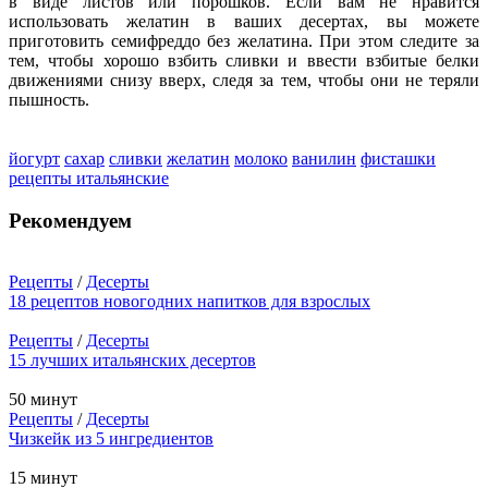
в виде листов или порошков. Если вам не нравится
использовать желатин в ваших десертах, вы можете
приготовить семифреддо без желатина. При этом следите за
тем, чтобы хорошо взбить сливки и ввести взбитые белки
движениями снизу вверх, следя за тем, чтобы они не теряли
пышность.
йогурт
сахар
сливки
желатин
молоко
ванилин
фисташки
рецепты итальянские
Рекомендуем
Рецепты
/
Десерты
18 рецептов новогодних напитков для взрослых
Рецепты
/
Десерты
15 лучших итальянских десертов
50 минут
Рецепты
/
Десерты
Чизкейк из 5 ингредиентов
15 минут