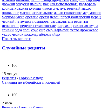
дрожжи
закуски
имбирь
как
как использовать
картофель
корица
крахмал
курица
лимон
лук
лук зеленый
масло
оливковое
масло растительное
масло сливочное
мед
молоко
морковь
мука
орегано
орехи
перец
перец болгарский
перец
черный
петрушка
помидоры
разрыхлитель
рецепты
испанские
рецепты итальянские
рис
сахар
сахарная пудра
сливки
сода
соль
соус
сыр
сыр Пармезан
тесто дрожжевое
уксус
чеснок
шоколад
яблоки
яйцо
Показать все теги
Случайные рецепты
100
15 минут
Рецепты
/
Горячие блюда
Свинина по-иберийски с горчицей
100
2 часа
Рецепты
/
Горячие блюда