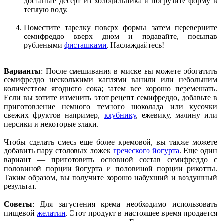
достаньте десерт из холодильника и погрузите форму в
теплую воду.
Поместите тарелку поверх формы, затем переверните
семифреддо вверх дном и подавайте, посыпав
рублеными
фисташками
. Наслаждайтесь!
Варианты
: После смешивания в миске вы можете обогатить
семифреддо несколькими каплями ванили или небольшим
количеством ягодного сока; затем все хорошо перемешать.
Если вы хотите изменить этот рецепт семифреддо, добавьте в
приготовление немного темного шоколада или кусочки
свежих фруктов например,
клубнику
, ежевику, малину или
персики и некоторые злаки.
Чтобы сделать смесь еще более кремовой, вы также можете
добавить пару столовых ложек
греческого йогурта
. Еще один
вариант — приготовить основной состав семифреддо с
половиной порции йогурта и половиной порции рикотты.
Таким образом, вы получите хорошо набухший и воздушный
результат.
Советы
: Для загустения крема необходимо использовать
пищевой
желатин
. Этот продукт в настоящее время продается