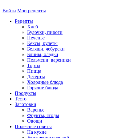
Войти
Мои рецепты
Рецепты
Хлеб
Булочки, пироги
Печенье
Кексы, рулеты
Беляши, чебуреки
Блины, оладьи
Пельмени, вареники
Торты
Пицца
Десерты
Холодные блюда
Горячие блюда
Продукты
Тесто
Заготовки
Варенье
Фрукты, ягоды
Овощи
Полезные советы
На кухне
Украшение изделий