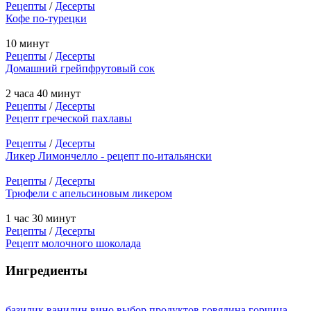
Рецепты
/
Десерты
Кофе по-турецки
10 минут
Рецепты
/
Десерты
Домашний грейпфрутовый сок
2 часа 40 минут
Рецепты
/
Десерты
Рецепт греческой пахлавы
Рецепты
/
Десерты
Ликер Лимончелло - рецепт по-итальянски
Рецепты
/
Десерты
Трюфели с апельсиновым ликером
1 час 30 минут
Рецепты
/
Десерты
Рецепт молочного шоколада
Ингредиенты
базилик
ванилин
вино
выбор продуктов
говядина
горчица