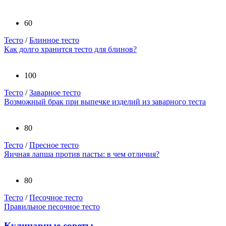
60
Тесто
/
Блинное тесто
Как долго хранится тесто для блинов?
100
Тесто
/
Заварное тесто
Возможный брак при выпечке изделий из заварного теста
80
Тесто
/
Пресное тесто
Яичная лапша против пасты: в чем отличия?
80
Тесто
/
Песочное тесто
Правильное песочное тесто
Кулинарные советы