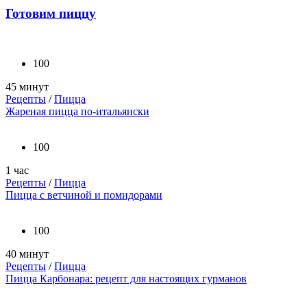
Готовим пиццу
100
45 минут
Рецепты
/
Пицца
Жареная пицца по-итальянски
100
1 час
Рецепты
/
Пицца
Пицца с ветчиной и помидорами
100
40 минут
Рецепты
/
Пицца
Пицца Карбонара: рецепт для настоящих гурманов