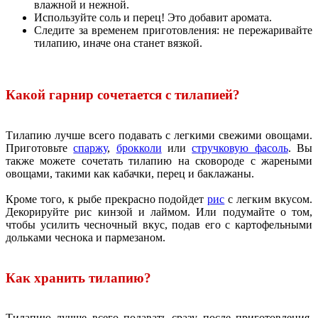
влажной и нежной.
Используйте соль и перец! Это добавит аромата.
Следите за временем приготовления: не пережаривайте
тилапию, иначе она станет вязкой.
Какой гарнир сочетается с тилапией?
Тилапию лучше всего подавать с легкими свежими овощами.
Приготовьте
спаржу
,
брокколи
или
стручковую фасоль
. Вы
также можете сочетать тилапию на сковороде с жареными
овощами, такими как кабачки, перец и баклажаны.
Кроме того, к рыбе прекрасно подойдет
рис
с легким вкусом.
Декорируйте рис кинзой и лаймом. Или подумайте о том,
чтобы усилить чесночный вкус, подав его с картофельными
дольками чеснока и пармезаном.
Как хранить тилапию?
Тилапию лучше всего подавать сразу после приготовления.