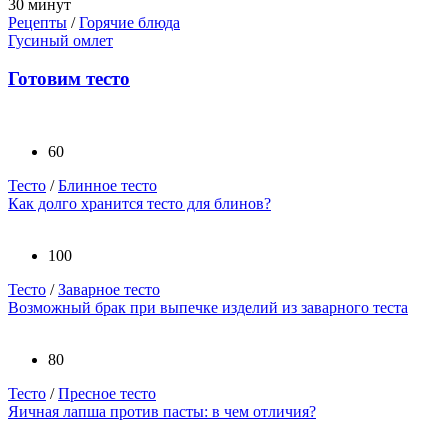
30 минут
Рецепты
/
Горячие блюда
Гусиный омлет
Готовим тесто
60
Тесто
/
Блинное тесто
Как долго хранится тесто для блинов?
100
Тесто
/
Заварное тесто
Возможный брак при выпечке изделий из заварного теста
80
Тесто
/
Пресное тесто
Яичная лапша против пасты: в чем отличия?