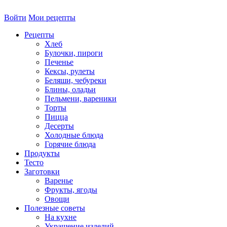
Войти
Мои рецепты
Рецепты
Хлеб
Булочки, пироги
Печенье
Кексы, рулеты
Беляши, чебуреки
Блины, оладьи
Пельмени, вареники
Торты
Пицца
Десерты
Холодные блюда
Горячие блюда
Продукты
Тесто
Заготовки
Варенье
Фрукты, ягоды
Овощи
Полезные советы
На кухне
Украшение изделий