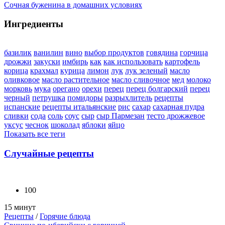
Сочная буженина в домашних условиях
Ингредиенты
базилик
ванилин
вино
выбор продуктов
говядина
горчица
дрожжи
закуски
имбирь
как
как использовать
картофель
корица
крахмал
курица
лимон
лук
лук зеленый
масло
оливковое
масло растительное
масло сливочное
мед
молоко
морковь
мука
орегано
орехи
перец
перец болгарский
перец
черный
петрушка
помидоры
разрыхлитель
рецепты
испанские
рецепты итальянские
рис
сахар
сахарная пудра
сливки
сода
соль
соус
сыр
сыр Пармезан
тесто дрожжевое
уксус
чеснок
шоколад
яблоки
яйцо
Показать все теги
Случайные рецепты
100
15 минут
Рецепты
/
Горячие блюда