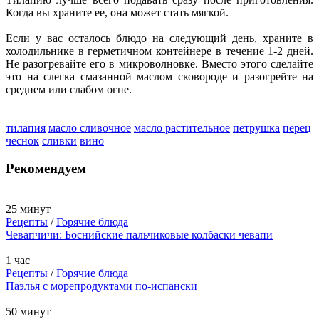
Когда вы храните ее, она может стать мягкой.
Если у вас осталось блюдо на следующий день, храните в
холодильнике в герметичном контейнере в течение 1-2 дней.
Не разогревайте его в микроволновке. Вместо этого сделайте
это на слегка смазанной маслом сковороде и разогрейте на
среднем или слабом огне.
тилапия
масло сливочное
масло растительное
петрушка
перец
чеснок
сливки
вино
Рекомендуем
25 минут
Рецепты
/
Горячие блюда
Чевапчичи: Боснийские пальчиковые колбаски чевапи
1 час
Рецепты
/
Горячие блюда
Паэлья с морепродуктами по-испански
50 минут