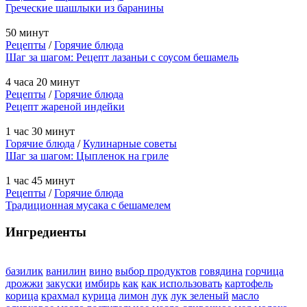
Греческие шашлыки из баранины
50 минут
Рецепты
/
Горячие блюда
Шаг за шагом: Рецепт лазаньи с соусом бешамель
4 часа 20 минут
Рецепты
/
Горячие блюда
Рецепт жареной индейки
1 час 30 минут
Горячие блюда
/
Кулинарные советы
Шаг за шагом: Цыпленок на гриле
1 час 45 минут
Рецепты
/
Горячие блюда
Традиционная мусака с бешамелем
Ингредиенты
базилик
ванилин
вино
выбор продуктов
говядина
горчица
дрожжи
закуски
имбирь
как
как использовать
картофель
корица
крахмал
курица
лимон
лук
лук зеленый
масло