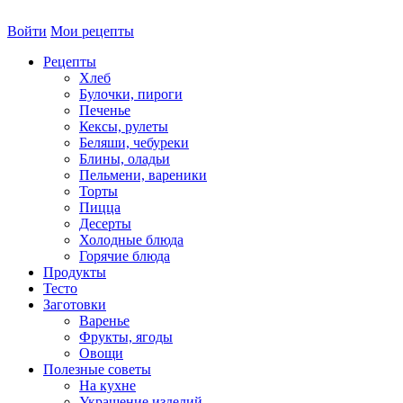
Войти
Мои рецепты
Рецепты
Хлеб
Булочки, пироги
Печенье
Кексы, рулеты
Беляши, чебуреки
Блины, оладьи
Пельмени, вареники
Торты
Пицца
Десерты
Холодные блюда
Горячие блюда
Продукты
Тесто
Заготовки
Варенье
Фрукты, ягоды
Овощи
Полезные советы
На кухне
Украшение изделий