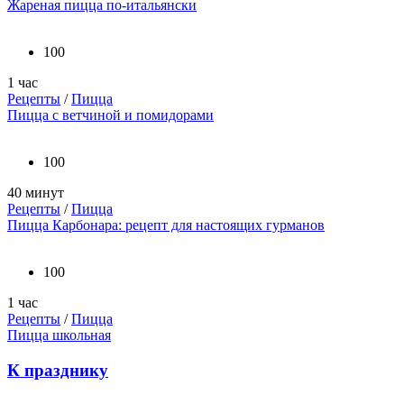
Жареная пицца по-итальянски
100
1 час
Рецепты
/
Пицца
Пицца с ветчиной и помидорами
100
40 минут
Рецепты
/
Пицца
Пицца Карбонара: рецепт для настоящих гурманов
100
1 час
Рецепты
/
Пицца
Пицца школьная
К празднику