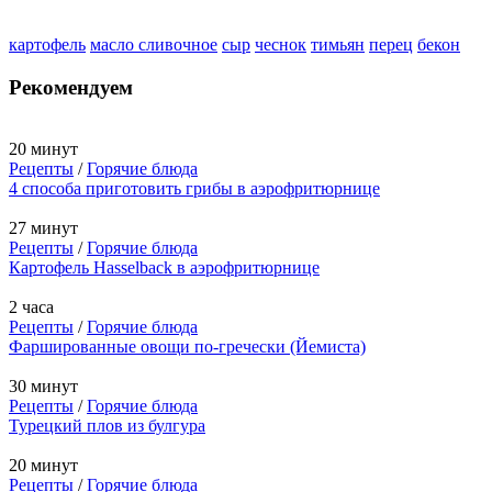
картофель
масло сливочное
сыр
чеснок
тимьян
перец
бекон
Рекомендуем
20 минут
Рецепты
/
Горячие блюда
4 способа приготовить грибы в аэрофритюрнице
27 минут
Рецепты
/
Горячие блюда
Картофель Hasselback в аэрофритюрнице
2 часа
Рецепты
/
Горячие блюда
Фаршированные овощи по-гречески (Йемиста)
30 минут
Рецепты
/
Горячие блюда
Турецкий плов из булгура
20 минут
Рецепты
/
Горячие блюда