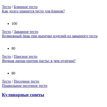
Тесто
/
Блинное тесто
Как долго хранится тесто для блинов?
100
Тесто
/
Заварное тесто
Возможный брак при выпечке изделий из заварного теста
80
Тесто
/
Пресное тесто
Яичная лапша против пасты: в чем отличия?
80
Тесто
/
Песочное тесто
Правильное песочное тесто
Кулинарные советы