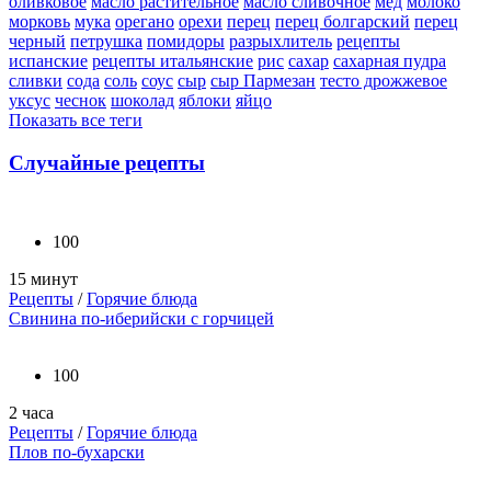
оливковое
масло растительное
масло сливочное
мед
молоко
морковь
мука
орегано
орехи
перец
перец болгарский
перец
черный
петрушка
помидоры
разрыхлитель
рецепты
испанские
рецепты итальянские
рис
сахар
сахарная пудра
сливки
сода
соль
соус
сыр
сыр Пармезан
тесто дрожжевое
уксус
чеснок
шоколад
яблоки
яйцо
Показать все теги
Случайные рецепты
100
15 минут
Рецепты
/
Горячие блюда
Свинина по-иберийски с горчицей
100
2 часа
Рецепты
/
Горячие блюда
Плов по-бухарски