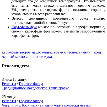
доведите его до комнатной температуры. Это помогает
ему таять, когда сверху поливают горячим соусом.
Убедитесь, что картофель фри и подливка горячие,
чтобы сырная масса расплавилась.
Вместо домашнего коричневого соуса можно
использовать любой готовый соус.
Картофель фри
можно приготовить в аэрофритюрнице,
свежий картофель фри можно заменить замороженным
картофелем фри.
картофель
творог
масло оливковое
лук
чеснок
тимьян
перец
черный
масло сливочное
мука
Рекомендуем
3 часа 15 минут
Рецепты
/
Горячие блюда
Традиционное македонское Тавче гравче
25 минут
Рецепты
/
Горячие блюда
Чевапчичи: Боснийские пальчиковые колбаски чевапи