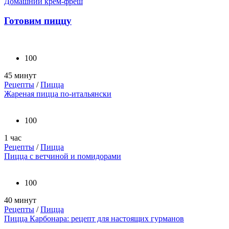
Домашний крем-фреш
Готовим пиццу
100
45 минут
Рецепты
/
Пицца
Жареная пицца по-итальянски
100
1 час
Рецепты
/
Пицца
Пицца с ветчиной и помидорами
100
40 минут
Рецепты
/
Пицца
Пицца Карбонара: рецепт для настоящих гурманов