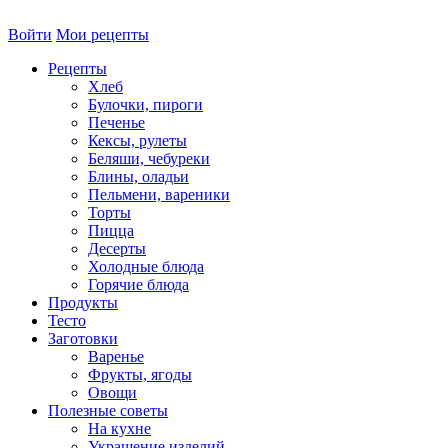
Войти
Мои рецепты
Рецепты
Хлеб
Булочки, пироги
Печенье
Кексы, рулеты
Беляши, чебуреки
Блины, оладьи
Пельмени, вареники
Торты
Пицца
Десерты
Холодные блюда
Горячие блюда
Продукты
Тесто
Заготовки
Варенье
Фрукты, ягоды
Овощи
Полезные советы
На кухне
Украшение изделий