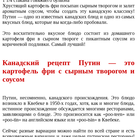
1 1/4 стакана говяжьего бульона
Хрустящий картофель фри посыпан сырным творогом и залит
ароматным соусом, чтобы создать эту канадскую классику!
Путин — одно из известных канадских блюд и одно из самых
вкусных блюд, которые вы когда-либо пробовали.
Это восхитительно вкусное блюдо состоит из домашнего
картофеля фри в сырном твороге с пикантным соусом из
коричневой подливки. Самый лучший!
Канадский рецепт Путин — это
картофель фри с сырным творогом и
соусом
Путин, несомненно, канадского происхождения. Это блюдо
возникло в Квебеке в 1950-х годах, хотя, как и многие блюда,
истинное происхождение обсуждается многими ресторанами,
заявляющими о блюде. Это произносится как «poo-teen» или
«poo-tin» на английском языке или «poo-tsin» в Квебеке.
Сейчас разные вариации можно найти по всей стране и есть
всевозможные вариации и даже целые путинские рестораны!