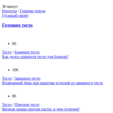
30 минут
Рецепты
/
Горячие блюда
Гусиный омлет
Готовим тесто
60
Тесто
/
Блинное тесто
Как долго хранится тесто для блинов?
100
Тесто
/
Заварное тесто
Возможный брак при выпечке изделий из заварного теста
80
Тесто
/
Пресное тесто
Яичная лапша против пасты: в чем отличия?