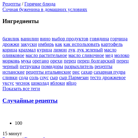
Рецепты
/
Горячие блюда
Сочная буженина в домашних условиях
Ингредиенты
базилик
ванилин
вино
выбор продуктов
говядина
горчица
дрожжи
закуски
имбирь
как
как использовать
картофель
корица
крахмал
курица
лимон
лук
лук зеленый
масло
оливковое
масло растительное
масло сливочное
мед
молоко
морковь
мука
орегано
орехи
перец
перец болгарский
перец
черный
петрушка
помидоры
разрыхлитель
рецепты
испанские
рецепты итальянские
рис
сахар
сахарная пудра
сливки
сода
соль
соус
сыр
сыр Пармезан
тесто дрожжевое
уксус
чеснок
шоколад
яблоки
яйцо
Показать все теги
Случайные рецепты
100
15 минут