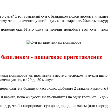
го супа? Этот томатный суп с базиликом полон аромата и являе
ому что они имеют лучший вкус, когда жареные. Удалять кожуру
новение ока. И это одна из причин полюбить этот суп - тако
 базиликом - пошаговое приготовление
овинки помидоров на противень вместе с чесноком и луком-шал
амелизуются, от 20 до 30 минут.
 переложите в большую кастрюлю. Добавьте 2 стакана куриного б
и варите, пока жидкость не уменьшится на одну треть, от 15 до 
лендер, чтобы пюрировать суп до однородной массы (или пюриру