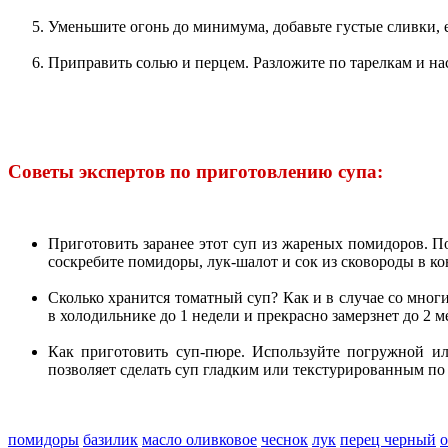
Уменьшите огонь до минимума, добавьте густые сливки, е
Приправить солью и перцем. Разложите по тарелкам и на
Советы экспертов по приготовлению супа:
Приготовить заранее этот суп из жареных помидоров. По
соскребите помидоры, лук-шалот и сок из сковороды в ко
Сколько хранится томатный суп? Как и в случае со мно
в холодильнике до 1 недели и прекрасно замерзнет до 2 м
Как приготовить суп-пюре. Используйте погружной ил
позволяет сделать суп гладким или текстурированным п
помидоры
базилик
масло оливковое
чеснок
лук
перец черный
о