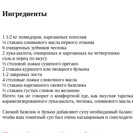
Ингредиенты
1 1/2 кг помидоров, нарезанных пополам
¼ стакана оливкового масла первого отжима
6 очищенных зубчиков чеснока
2 лука-шалота, очищенных и нарезанных на четвертинки
соль и перец по вкусу
½ столовой ложки сушеного орегано
2 стакана куриного или овощного бульона
1-2 лавровых листа
4 столовые ложки сливочного масла
½ стакана нарезанного свежего базилика
½ стакана густых сливок по желанию
Ничто так не говорит о комфортной еде, как вкусная таре
карамелизированного лука-шалота, чеснока, оливкового масла
Свежий базилик и бульон добавляют супу необходимый баланс. 
чтобы ваш томатный суп был очень насыщенным и снисходител