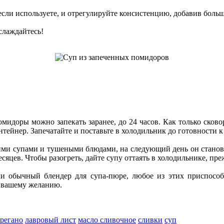
сли используете, и отрегулируйте консистенцию, добавив больш
слаждайтесь!
мидоры можно запекать заранее, до 24 часов. Как только сково
нтейнер. Запечатайте и поставьте в холодильник до готовности 
гими супами и тушеными блюдами, на следующий день он станов
есяцев. Чтобы разогреть, дайте супу оттаять в холодильнике, пр
и обычный блендер для супа-пюре, любое из этих приспособ
о вашему желанию.
регано
лавровый лист
масло сливочное
сливки
суп