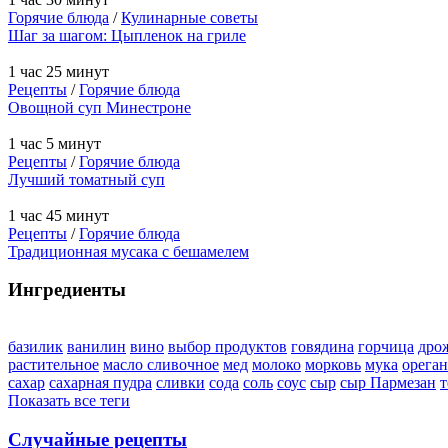
Горячие блюда
/
Кулинарные советы
Шаг за шагом: Цыпленок на гриле
1 час 25 минут
Рецепты
/
Горячие блюда
Овощной суп Минестроне
1 час 5 минут
Рецепты
/
Горячие блюда
Лучший томатный суп
1 час 45 минут
Рецепты
/
Горячие блюда
Традиционная мусака с бешамелем
Ингредиенты
базилик
ванилин
вино
выбор продуктов
говядина
горчица
дро
растительное
масло сливочное
мед
молоко
морковь
мука
орега
сахар
сахарная пудра
сливки
сода
соль
соус
сыр
сыр Пармезан
т
Показать все теги
Случайные рецепты