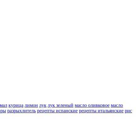
мал
курица
лимон
лук
лук зеленый
масло оливковое
масло
оры
разрыхлитель
рецепты испанские
рецепты итальянские
рис