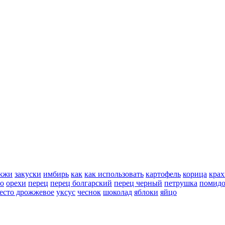
жжи
закуски
имбирь
как
как использовать
картофель
корица
крах
но
орехи
перец
перец болгарский
перец черный
петрушка
помид
есто дрожжевое
уксус
чеснок
шоколад
яблоки
яйцо