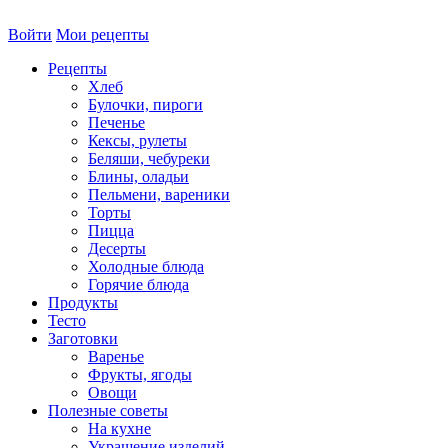
Войти
Мои рецепты
Рецепты
Хлеб
Булочки, пироги
Печенье
Кексы, рулеты
Беляши, чебуреки
Блины, оладьи
Пельмени, вареники
Торты
Пицца
Десерты
Холодные блюда
Горячие блюда
Продукты
Тесто
Заготовки
Варенье
Фрукты, ягоды
Овощи
Полезные советы
На кухне
Украшение изделий