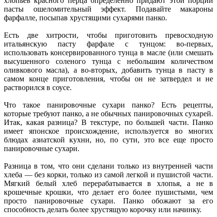
хлопьев красного перца определенно придают этой порции
пасты ошеломительный эффект. Подавайте макароны
фарфалле, посыпав хрустящими сухарями панко.
Есть две хитрости, чтобы приготовить превосходную
итальянскую пасту фарфале с тунцом: во-первых,
использовать консервированного тунца в масле (или смешать
высушенного соленого тунца с небольшим количеством
оливкового масла), а во-вторых, добавить тунца в пасту в
самом конце приготовления, чтобы он не затвердел и не
растворился в соусе.
Что такое панировочные сухари панко? Есть рецепты,
которые требуют панко, а не обычных панировочных сухарей.
Итак, какая разница? В текстуре, по большей части. Панко
имеет японское происхождение, используется во многих
блюдах азиатской кухни, но, по сути, это все еще просто
панировочные сухари.
Разница в том, что они сделани только из внутренней части
хлеба — без корки, только из самой легкой и пушистой части.
Мягкий белый хлеб перерабатывается в хлопья, а не в
крошечные крошки, что делает его более пушистыми, чем
просто панировочные сухари. Панко обожают за его
способность делать более хрустящую корочку или начинку.