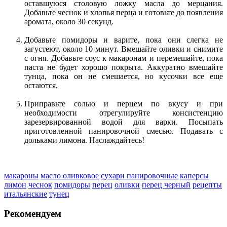
оставшуюся столовую ложку масла до мерцания.
Добавьте чеснок и хлопья перца и готовьте до появления
аромата, около 30 секунд.
Добавьте помидоры и варите, пока они слегка не
загустеют, около 10 минут. Вмешайте оливки и снимите
с огня. Добавьте соус к макаронам и перемешайте, пока
паста не будет хорошо покрыта. Аккуратно вмешайте
тунца, пока он не смешается, но кусочки все еще
остаются.
Приправьте солью и перцем по вкусу и при
необходимости отрегулируйте консистенцию
зарезервированной водой для варки. Посыпать
приготовленной панировочной смесью. Подавать с
дольками лимона. Наслаждайтесь!
макароны
масло оливковое
сухари панировочные
каперсы
лимон
чеснок
помидоры
перец
оливки
перец черный
рецепты
итальянские
тунец
Рекомендуем