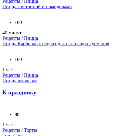
Рецепты
/
Пицца
Пицца с ветчиной и помидорами
100
40 минут
Рецепты
/
Пицца
Пицца Карбонара: рецепт для настоящих гурманов
100
1 час
Рецепты
/
Пицца
Пицца школьная
К празднику
80
1 час
Рецепты
/
Торты
Торт Сара