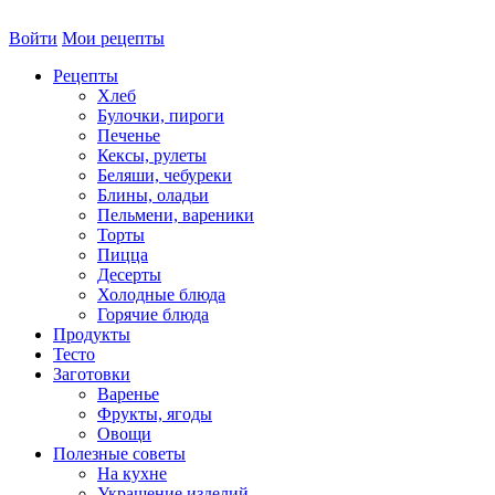
Войти
Мои рецепты
Рецепты
Хлеб
Булочки, пироги
Печенье
Кексы, рулеты
Беляши, чебуреки
Блины, оладьи
Пельмени, вареники
Торты
Пицца
Десерты
Холодные блюда
Горячие блюда
Продукты
Тесто
Заготовки
Варенье
Фрукты, ягоды
Овощи
Полезные советы
На кухне
Украшение изделий