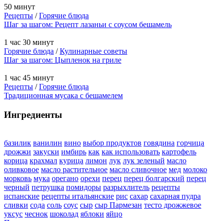
50 минут
Рецепты
/
Горячие блюда
Шаг за шагом: Рецепт лазаньи с соусом бешамель
1 час 30 минут
Горячие блюда
/
Кулинарные советы
Шаг за шагом: Цыпленок на гриле
1 час 45 минут
Рецепты
/
Горячие блюда
Традиционная мусака с бешамелем
Ингредиенты
базилик
ванилин
вино
выбор продуктов
говядина
горчица
дрожжи
закуски
имбирь
как
как использовать
картофель
корица
крахмал
курица
лимон
лук
лук зеленый
масло
оливковое
масло растительное
масло сливочное
мед
молоко
морковь
мука
орегано
орехи
перец
перец болгарский
перец
черный
петрушка
помидоры
разрыхлитель
рецепты
испанские
рецепты итальянские
рис
сахар
сахарная пудра
сливки
сода
соль
соус
сыр
сыр Пармезан
тесто дрожжевое
уксус
чеснок
шоколад
яблоки
яйцо