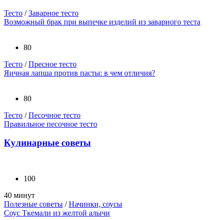
Тесто
/
Заварное тесто
Возможный брак при выпечке изделий из заварного теста
80
Тесто
/
Пресное тесто
Яичная лапша против пасты: в чем отличия?
80
Тесто
/
Песочное тесто
Правильное песочное тесто
Кулинарные советы
100
40 минут
Полезные советы
/
Начинки, соусы
Соус Ткемали из желтой алычи