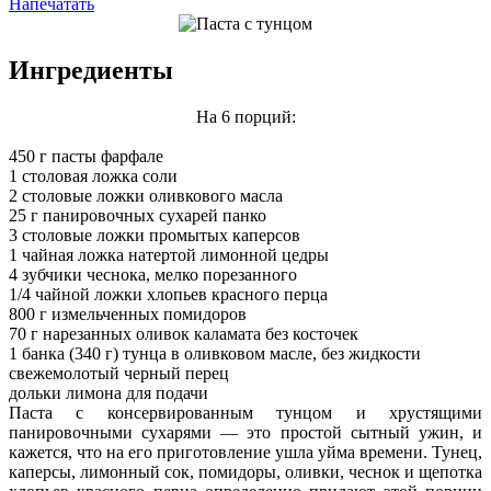
Напечатать
Ингредиенты
На 6 порций:
450 г пасты фарфале
1 столовая ложка соли
2 столовые ложки оливкового масла
25 г панировочных сухарей панко
3 столовые ложки промытых каперсов
1 чайная ложка натертой лимонной цедры
4 зубчики чеснока, мелко порезанного
1/4 чайной ложки хлопьев красного перца
800 г измельченных помидоров
70 г нарезанных оливок каламата без косточек
1 банка (340 г) тунца в оливковом масле, без жидкости
свежемолотый черный перец
дольки лимона для подачи
Паста с консервированным тунцом и хрустящими
панировочными сухарями — это простой сытный ужин, и
кажется, что на его приготовление ушла уйма времени. Тунец,
каперсы, лимонный сок, помидоры, оливки, чеснок и щепотка