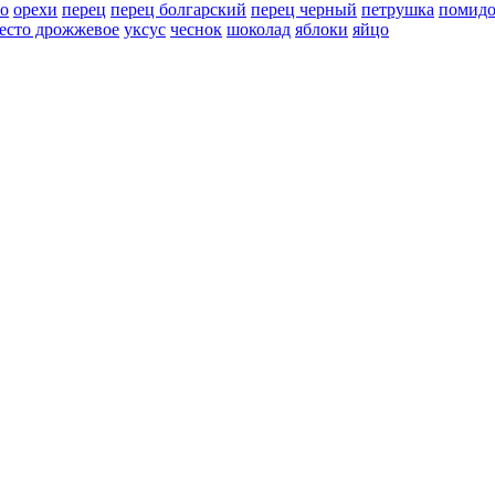
но
орехи
перец
перец болгарский
перец черный
петрушка
помид
есто дрожжевое
уксус
чеснок
шоколад
яблоки
яйцо