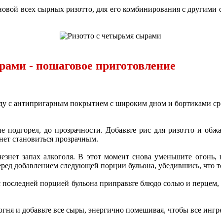
основой всех сырных ризотто, для его комбинирования с другим
рами - пошаговое приготовление
оду с антипригарным покрытием с широким дном и бортиками ср
е подгорел, до прозрачности. Добавьте рис для ризотто и обж
чнет становиться прозрачным.
езнет запах алкоголя. В этот момент снова уменьшите огонь, 
ред добавлением следующей порции бульона, убедившись, что те
 последней порцией бульона приправьте блюдо солью и перцем, 
о с огня и добавьте все сыры, энергично помешивая, чтобы все ин