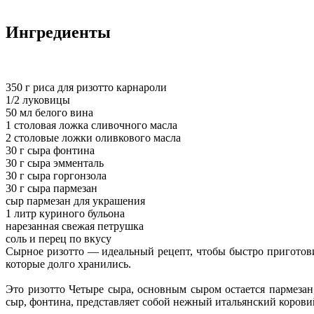
Ингредиенты
350 г риса для ризотто карнароли
1/2 луковицы
50 мл белого вина
1 столовая ложка сливочного масла
2 столовые ложки оливкового масла
30 г сыра фонтина
30 г сыра эмменталь
30 г сыра горгонзола
30 г сыра пармезан
сыр пармезан для украшения
1 литр куриного бульона
нарезанная свежая петрушка
соль и перец по вкусу
Сырное ризотто — идеальный рецепт, чтобы быстро приготовит
которые долго хранились.
Это ризотто Четыре сыра, основным сыром остается пармезан
сыр, фонтина, представляет собой нежный итальянский корови