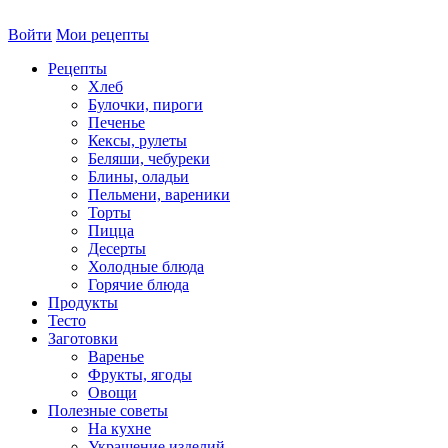
Войти
Мои рецепты
Рецепты
Хлеб
Булочки, пироги
Печенье
Кексы, рулеты
Беляши, чебуреки
Блины, оладьи
Пельмени, вареники
Торты
Пицца
Десерты
Холодные блюда
Горячие блюда
Продукты
Тесто
Заготовки
Варенье
Фрукты, ягоды
Овощи
Полезные советы
На кухне
Украшение изделий