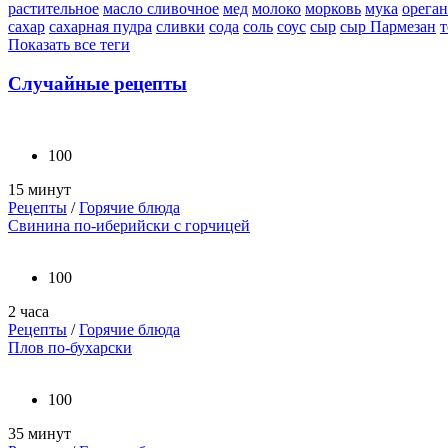
растительное
масло сливочное
мед
молоко
морковь
мука
орега
сахар
сахарная пудра
сливки
сода
соль
соус
сыр
сыр Пармезан
т
Показать все теги
Случайные рецепты
100
15 минут
Рецепты
/
Горячие блюда
Свинина по-иберийски с горчицей
100
2 часа
Рецепты
/
Горячие блюда
Плов по-бухарски
100
35 минут