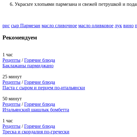
Украсьте хлопьями пармезана и свежей петрушкой и пода
рис
сыр Пармезан
масло сливочное
масло оливковое
лук
вино
Рекомендуем
1 час
Рецепты
/
Горячие блюда
Баклажаны пармиджано
25 минут
Рецепты
/
Горячие блюда
Паста с сыром и перцем по-итальянски
50 минут
Рецепты
/
Горячие блюда
Итальянский шашлык бомбетта
1 час
Рецепты
/
Горячие блюда
Треска и скордалия по-гречески