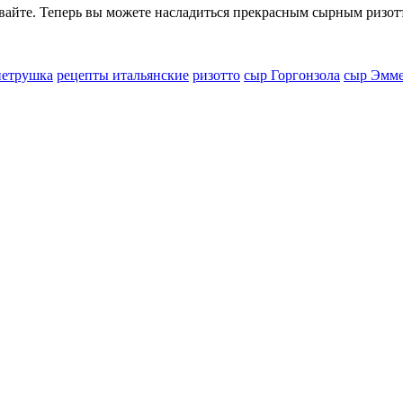
вайте. Теперь вы можете насладиться прекрасным сырным ризот
петрушка
рецепты итальянские
ризотто
сыр Горгонзола
сыр Эмме