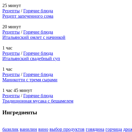
25 минут
Рецепты
/
Горячие блюда
Рецепт запеченного сома
20 минут
Рецепты
/
Горячие блюда
Итальянский омлет с начинкой
1 час
Рецепты
/
Горячие блюда
Итальянский свадебный суп
1 час
Рецепты
/
Горячие блюда
Маникотти с тремя сырами
1 час 45 минут
Рецепты
/
Горячие блюда
Традиционная мусака с бешамелем
Ингредиенты
базилик
ванилин
вино
выбор продуктов
говядина
горчица
дро