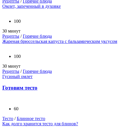
Рецепты
/
Горячие блюда
Омлет, запеченный в духовке
100
30 минут
Рецепты
/
Горячие блюда
Жареная брюссельская капуста с бальзамическим уксусом
100
30 минут
Рецепты
/
Горячие блюда
Гусиный омлет
Готовим тесто
60
Тесто
/
Блинное тесто
Как долго хранится тесто для блинов?