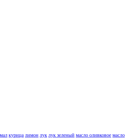
мал
курица
лимон
лук
лук зеленый
масло оливковое
масло