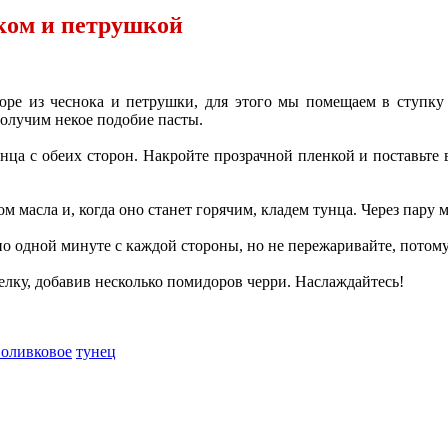
оком и петрушкой
пюре из чеснока и петрушки, для этого мы помещаем в ступк
получим некое подобие пасты.
а с обеих сторон. Накройте прозрачной пленкой и поставьте в
м масла и, когда оно станет горячим, кладем тунца. Через пару
о одной минуте с каждой стороны, но не пережаривайте, потому
релку, добавив несколько помидоров черри. Наслаждайтесь!
 оливковое
тунец