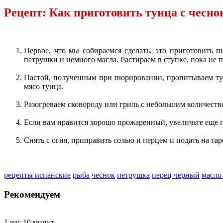
Рецепт: Как приготовить тунца с чесн
Первое, что мы собираемся сделать, это приготовить 
петрушки и немного масла. Растираем в ступке, пока не 
Пастой, полученным при пюрировании, пропитываем тунц
мясо тунца.
Разогреваем сковороду или гриль с небольшим количество
Если вам нравится хорошо прожаренный, увеличьте еще п
Снять с огня, приправить солью и перцем и подать на та
рецепты испанские
рыба
чеснок
петрушка
перец черный
масло
Рекомендуем
1 час 10 минут