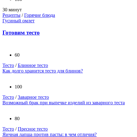
30 минут
Рецепты
/
Горячие блюда
Гусиный омлет
Готовим тесто
60
Тесто
/
Блинное тесто
Как долго хранится тесто для блинов?
100
Тесто
/
Заварное тесто
Возможный брак при выпечке изделий из заварного теста
80
Тесто
/
Пресное тесто
Яичная лапша против пасты: в чем отличия?