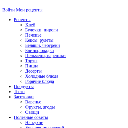
Войти
Мои рецепты
Рецепты
Хлеб
Булочки, пироги
Печенье
Кексы, рулеты
Беляши, чебуреки
Блины, оладьи
Пельмени, вареники
Торты
Пицца
Десерты
Холодные блюда
Горячие блюда
Продукты
Тесто
Заготовки
Варенье
Фрукты, ягоды
Овощи
Полезные советы
На кухне
Украшение изделий