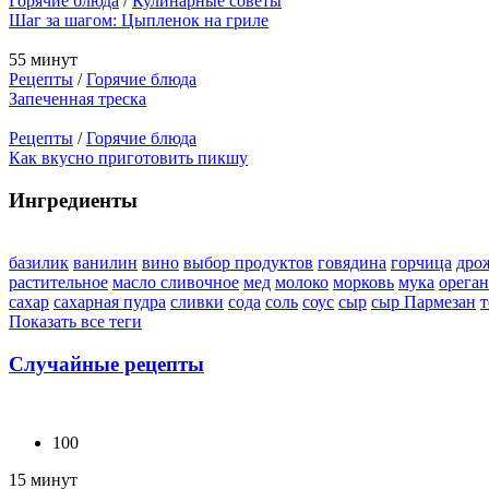
Горячие блюда
/
Кулинарные советы
Шаг за шагом: Цыпленок на гриле
55 минут
Рецепты
/
Горячие блюда
Запеченная треска
Рецепты
/
Горячие блюда
Как вкусно приготовить пикшу
Ингредиенты
базилик
ванилин
вино
выбор продуктов
говядина
горчица
дро
растительное
масло сливочное
мед
молоко
морковь
мука
орега
сахар
сахарная пудра
сливки
сода
соль
соус
сыр
сыр Пармезан
т
Показать все теги
Случайные рецепты
100
15 минут