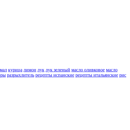
мал
курица
лимон
лук
лук зеленый
масло оливковое
масло
оры
разрыхлитель
рецепты испанские
рецепты итальянские
рис