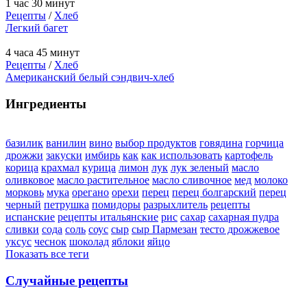
1 час 30 минут
Рецепты
/
Хлеб
Легкий багет
4 часа 45 минут
Рецепты
/
Хлеб
Американский белый сэндвич-хлеб
Ингредиенты
базилик
ванилин
вино
выбор продуктов
говядина
горчица
дрожжи
закуски
имбирь
как
как использовать
картофель
корица
крахмал
курица
лимон
лук
лук зеленый
масло
оливковое
масло растительное
масло сливочное
мед
молоко
морковь
мука
орегано
орехи
перец
перец болгарский
перец
черный
петрушка
помидоры
разрыхлитель
рецепты
испанские
рецепты итальянские
рис
сахар
сахарная пудра
сливки
сода
соль
соус
сыр
сыр Пармезан
тесто дрожжевое
уксус
чеснок
шоколад
яблоки
яйцо
Показать все теги
Случайные рецепты