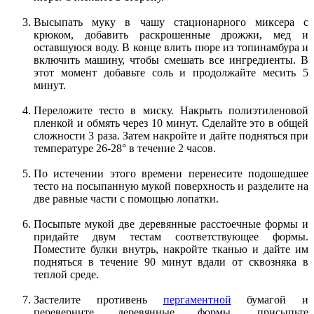
Высыпать муку в чашу стационарного миксера с
крюком, добавить раскрошенные дрожжи, мед и
оставшуюся воду. В конце влить пюре из топинамбура и
включить машину, чтобы смешать все ингредиенты. В
этот момент добавьте соль и продолжайте месить 5
минут.
Переложите тесто в миску. Накрыть полиэтиленовой
пленкой и обмять через 10 минут. Сделайте это в общей
сложности 3 раза. Затем накройте и дайте подняться при
температуре 26-28° в течение 2 часов.
По истечении этого времени перенесите подошедшее
тесто на посыпанную мукой поверхность и разделите на
две равные части с помощью лопатки.
Посыпьте мукой две деревянные расстоечные формы и
придайте двум тестам соответствующее формы.
Поместите булки внутрь, накройте тканью и дайте им
подняться в течение 90 минут вдали от сквозняка в
теплой среде.
Застелите противень
пергаментной
бумагой и
переверните деревянные формы, присыпьте