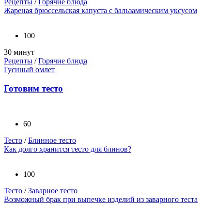
Рецепты
/
Горячие блюда
Жареная брюссельская капуста с бальзамическим уксусом
100
30 минут
Рецепты
/
Горячие блюда
Гусиный омлет
Готовим тесто
60
Тесто
/
Блинное тесто
Как долго хранится тесто для блинов?
100
Тесто
/
Заварное тесто
Возможный брак при выпечке изделий из заварного теста