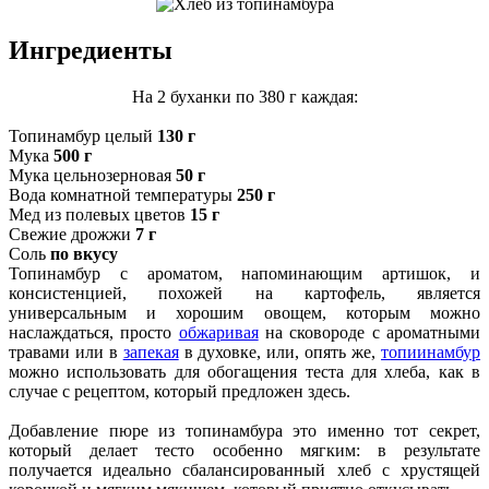
Ингредиенты
На 2 буханки по 380 г каждая:
Топинамбур целый
130 г
Мука
500 г
Мука цельнозерновая
50 г
Вода комнатной температуры
250 г
Мед из полевых цветов
15 г
Свежие дрожжи
7 г
Соль
по вкусу
Топинамбур с ароматом, напоминающим артишок, и
консистенцией, похожей на картофель, является
универсальным и хорошим овощем, которым можно
наслаждаться, просто
обжаривая
на сковороде с ароматными
травами или в
запекая
в духовке, или, опять же,
топиинамбур
можно использовать для обогащения теста для хлеба, как в
случае с рецептом, который предложен здесь.
Добавление пюре из топинамбура это именно тот секрет,
который делает тесто особенно мягким: в результате
получается идеально сбалансированный хлеб с хрустящей