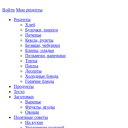
Войти
Мои рецепты
Рецепты
Хлеб
Булочки, пироги
Печенье
Кексы, рулеты
Беляши, чебуреки
Блины, оладьи
Пельмени, вареники
Торты
Пицца
Десерты
Холодные блюда
Горячие блюда
Продукты
Тесто
Заготовки
Варенье
Фрукты, ягоды
Овощи
Полезные советы
На кухне
Украшение изделий