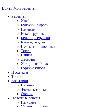
Войти
Мои рецепты
Рецепты
Хлеб
Булочки, пироги
Печенье
Кексы, рулеты
Беляши, чебуреки
Блины, оладьи
Пельмени, вареники
Торты
Пицца
Десерты
Холодные блюда
Горячие блюда
Продукты
Тесто
Заготовки
Варенье
Фрукты, ягоды
Овощи
Полезные советы
На кухне
Украшение изделий