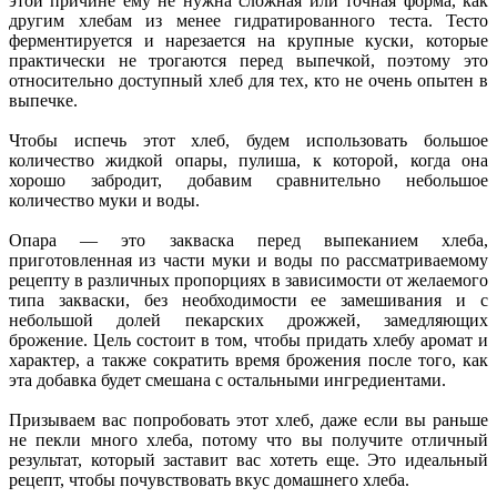
этой причине ему не нужна сложная или точная форма, как
другим хлебам из менее гидратированного теста. Тесто
ферментируется и нарезается на крупные куски, которые
практически не трогаются перед выпечкой, поэтому это
относительно доступный хлеб для тех, кто не очень опытен в
выпечке.
Чтобы испечь этот хлеб, будем использовать большое
количество жидкой опары, пулиша, к которой, когда она
хорошо забродит, добавим сравнительно небольшое
количество муки и воды.
Опара — это закваска перед выпеканием хлеба,
приготовленная из части муки и воды по рассматриваемому
рецепту в различных пропорциях в зависимости от желаемого
типа закваски, без необходимости ее замешивания и с
небольшой долей пекарских дрожжей, замедляющих
брожение. Цель состоит в том, чтобы придать хлебу аромат и
характер, а также сократить время брожения после того, как
эта добавка будет смешана с остальными ингредиентами.
Призываем вас попробовать этот хлеб, даже если вы раньше
не пекли много хлеба, потому что вы получите отличный
результат, который заставит вас хотеть еще. Это идеальный
рецепт, чтобы почувствовать вкус домашнего хлеба.