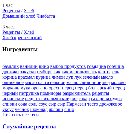
1 час
Рецепты
/
Хлеб
Домашний хлеб Чиабатта
3 часа
Рецепты
/
Хлеб
Хлеб крестьянский
Ингредиенты
базилик
ванилин
вино
выбор продуктов
говядина
горчица
дрожжи
закуски
имбирь
как
как использовать
картофель
корица
крахмал
курица
лимон
лук
лук зеленый
масло
оливковое
масло растительное
масло сливочное
мед
молоко
морковь
мука
орегано
орехи
перец
перец болгарский
перец
черный
петрушка
помидоры
разрыхлитель
рецепты
испанские
рецепты итальянские
рис
сахар
сахарная пудра
сливки
сода
соль
соус
сыр
сыр Пармезан
тесто дрожжевое
уксус
чеснок
шоколад
яблоки
яйцо
Показать все теги
Случайные рецепты