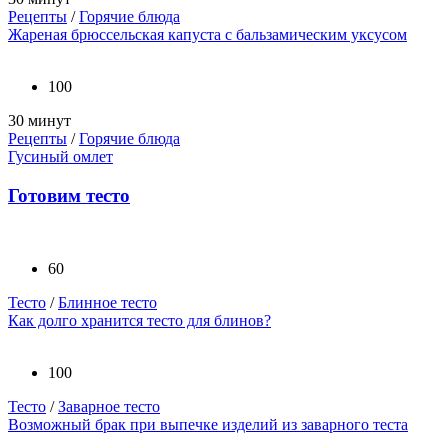
Рецепты
/
Горячие блюда
Жареная брюссельская капуста с бальзамическим уксусом
100
30 минут
Рецепты
/
Горячие блюда
Гусиный омлет
Готовим тесто
60
Тесто
/
Блинное тесто
Как долго хранится тесто для блинов?
100
Тесто
/
Заварное тесто
Возможный брак при выпечке изделий из заварного теста