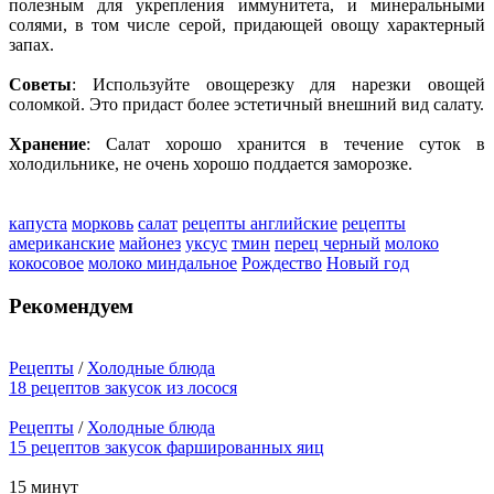
полезным для укрепления иммунитета, и минеральными
солями, в том числе серой, придающей овощу характерный
запах.
Советы
: Используйте овощерезку для нарезки овощей
соломкой. Это придаст более эстетичный внешний вид салату.
Хранение
: Салат хорошо хранится в течение суток в
холодильнике, не очень хорошо поддается заморозке.
капуста
морковь
салат
рецепты английские
рецепты
американские
майонез
уксус
тмин
перец черный
молоко
кокосовое
молоко миндальное
Рождество
Новый год
Рекомендуем
Рецепты
/
Холодные блюда
18 рецептов закусок из лосося
Рецепты
/
Холодные блюда
15 рецептов закусок фаршированных яиц
15 минут