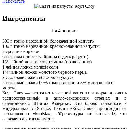
Напечатать
Ингредиенты
На 4 порции:
300 г тонко нарезанной белокачанной капусты
100 г тонко нарезанной краснокочанной капусты
2 средние моркови
6 столовых ложек майонеза ( здесь рецепт )
1/2 чайной ложки семян тмина (по желанию)
1 чайная ложка мелкой соли
1/4 чайной ложки молотого черного перца
2 столовые ложки яблочного уксуса
2 столовые ложки 60% кокосового или 8% миндального
молока
Коул Слоу — это салат из сырой капусты и моркови, очень
распространенный в англо-саксонских странах и в
Соединенных Штатах Америки. Это блюдо появилось в
Нидерландах в 18 веке. Термин «Коул Слоу» происходит от
голландского «koolsla», аббревиатуры от koolsalade, что
означает салат из капусты.