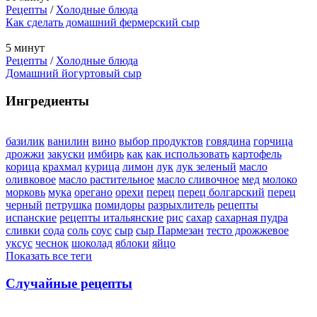
Рецепты
/
Холодные блюда
Как сделать домашний фермерский сыр
5 минут
Рецепты
/
Холодные блюда
Домашний йогуртовый сыр
Ингредиенты
базилик
ванилин
вино
выбор продуктов
говядина
горчица
дрожжи
закуски
имбирь
как
как использовать
картофель
корица
крахмал
курица
лимон
лук
лук зеленый
масло
оливковое
масло растительное
масло сливочное
мед
молоко
морковь
мука
орегано
орехи
перец
перец болгарский
перец
черный
петрушка
помидоры
разрыхлитель
рецепты
испанские
рецепты итальянские
рис
сахар
сахарная пудра
сливки
сода
соль
соус
сыр
сыр Пармезан
тесто дрожжевое
уксус
чеснок
шоколад
яблоки
яйцо
Показать все теги
Случайные рецепты