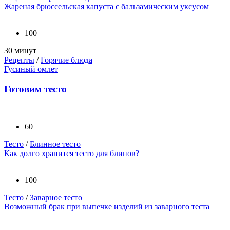
Жареная брюссельская капуста с бальзамическим уксусом
100
30 минут
Рецепты
/
Горячие блюда
Гусиный омлет
Готовим тесто
60
Тесто
/
Блинное тесто
Как долго хранится тесто для блинов?
100
Тесто
/
Заварное тесто
Возможный брак при выпечке изделий из заварного теста