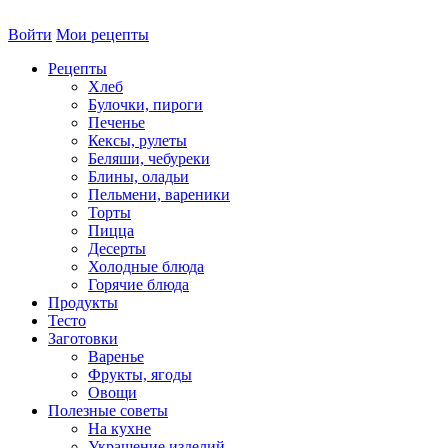
Войти
Мои рецепты
Рецепты
Хлеб
Булочки, пироги
Печенье
Кексы, рулеты
Беляши, чебуреки
Блины, оладьи
Пельмени, вареники
Торты
Пицца
Десерты
Холодные блюда
Горячие блюда
Продукты
Тесто
Заготовки
Варенье
Фрукты, ягоды
Овощи
Полезные советы
На кухне
Украшение изделий