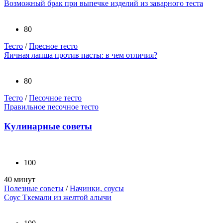
Возможный брак при выпечке изделий из заварного теста
80
Тесто
/
Пресное тесто
Яичная лапша против пасты: в чем отличия?
80
Тесто
/
Песочное тесто
Правильное песочное тесто
Кулинарные советы
100
40 минут
Полезные советы
/
Начинки, соусы
Соус Ткемали из желтой алычи