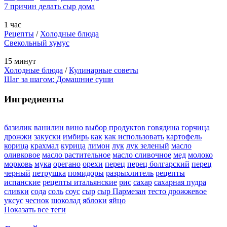
7 причин делать сыр дома
1 час
Рецепты
/
Холодные блюда
Свекольный хумус
15 минут
Холодные блюда
/
Кулинарные советы
Шаг за шагом: Домашние суши
Ингредиенты
базилик
ванилин
вино
выбор продуктов
говядина
горчица
дрожжи
закуски
имбирь
как
как использовать
картофель
корица
крахмал
курица
лимон
лук
лук зеленый
масло
оливковое
масло растительное
масло сливочное
мед
молоко
морковь
мука
орегано
орехи
перец
перец болгарский
перец
черный
петрушка
помидоры
разрыхлитель
рецепты
испанские
рецепты итальянские
рис
сахар
сахарная пудра
сливки
сода
соль
соус
сыр
сыр Пармезан
тесто дрожжевое
уксус
чеснок
шоколад
яблоки
яйцо
Показать все теги