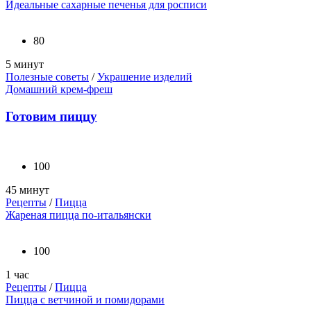
Идеальные сахарные печенья для росписи
80
5 минут
Полезные советы
/
Украшение изделий
Домашний крем-фреш
Готовим пиццу
100
45 минут
Рецепты
/
Пицца
Жареная пицца по-итальянски
100
1 час
Рецепты
/
Пицца
Пицца с ветчиной и помидорами