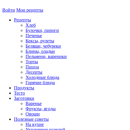
Войти
Мои рецепты
Рецепты
Хлеб
Булочки, пироги
Печенье
Кексы, рулеты
Беляши, чебуреки
Блины, оладьи
Пельмени, вареники
Торты
Пицца
Десерты
Холодные блюда
Горячие блюда
Продукты
Тесто
Заготовки
Варенье
Фрукты, ягоды
Овощи
Полезные советы
На кухне
Украшение изделий