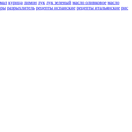
мал
курица
лимон
лук
лук зеленый
масло оливковое
масло
оры
разрыхлитель
рецепты испанские
рецепты итальянские
рис