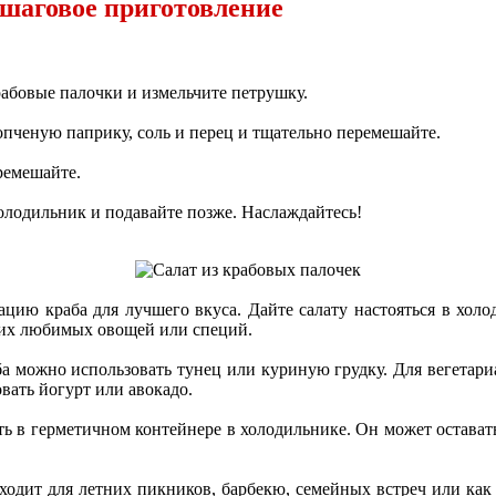
ошаговое приготовление
рабовые палочки и измельчите петрушку.
копченую паприку, соль и перец и тщательно перемешайте.
ремешайте.
холодильник и подавайте позже. Наслаждайтесь!
ацию краба для лучшего вкуса. Дайте салату настояться в хол
оих любимых овощей или специй.
ба можно использовать тунец или куриную грудку. Для вегетари
вать йогурт или авокадо.
ть в герметичном контейнере в холодильнике. Он может остават
дходит для летних пикников, барбекю, семейных встреч или как