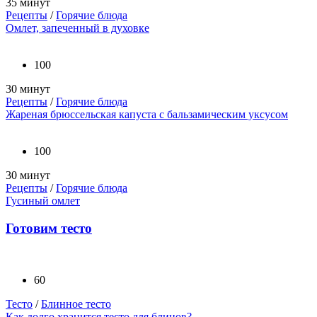
35 минут
Рецепты
/
Горячие блюда
Омлет, запеченный в духовке
100
30 минут
Рецепты
/
Горячие блюда
Жареная брюссельская капуста с бальзамическим уксусом
100
30 минут
Рецепты
/
Горячие блюда
Гусиный омлет
Готовим тесто
60
Тесто
/
Блинное тесто
Как долго хранится тесто для блинов?