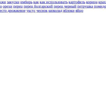
жжи
закуски
имбирь
как
как использовать
картофель
корица
крах
но
орехи
перец
перец болгарский
перец черный
петрушка
помид
есто дрожжевое
уксус
чеснок
шоколад
яблоки
яйцо