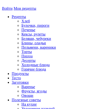
Войти
Мои рецепты
Рецепты
Хлеб
Булочки, пироги
Печенье
Кексы, рулеты
Беляши, чебуреки
Блины, оладьи
Пельмени, вареники
Торты
Пицца
Десерты
Холодные блюда
Горячие блюда
Продукты
Тесто
Заготовки
Варенье
Фрукты, ягоды
Овощи
Полезные советы
На кухне
Украшение изделий