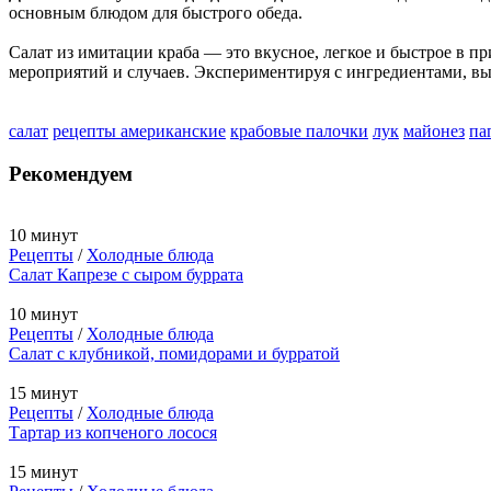
основным блюдом для быстрого обеда.
Салат из имитации краба — это вкусное, легкое и быстрое в 
мероприятий и случаев. Экспериментируя с ингредиентами, вы
салат
рецепты американские
крабовые палочки
лук
майонез
па
Рекомендуем
10 минут
Рецепты
/
Холодные блюда
Салат Капрезе с сыром буррата
10 минут
Рецепты
/
Холодные блюда
Салат с клубникой, помидорами и бурратой
15 минут
Рецепты
/
Холодные блюда
Тартар из копченого лосося
15 минут