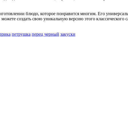
приготовлении блюдо, которое понравится многим. Его универсал
 можете создать свою уникальную версию этого классического с
прика
петрушка
перец черный
закуски