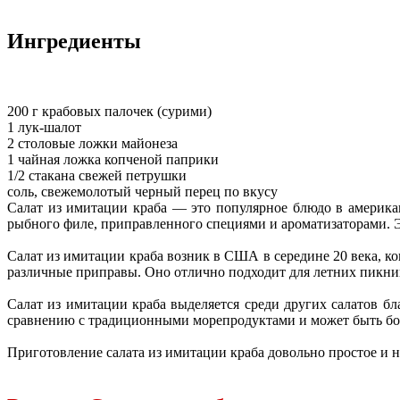
Ингредиенты
200 г крабовых палочек (сурими)
1 лук-шалот
2 столовые ложки майонеза
1 чайная ложка копченой паприки
1/2 стакана свежей петрушки
соль, свежемолотый черный перец по вкусу
Салат из имитации краба — это популярное блюдо в американ
рыбного филе, приправленного специями и ароматизаторами. Эт
Салат из имитации краба возник в США в середине 20 века, к
различные приправы. Оно отлично подходит для летних пикник
Салат из имитации краба выделяется среди других салатов бл
сравнению с традиционными морепродуктами и может быть бо
Приготовление салата из имитации краба довольно простое и 