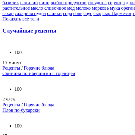
базилик
ванилин
вино
выбор продуктов
говядина
горчица
дро
растительное
масло сливочное
мед
молоко
морковь
мука
орега
сахар
сахарная пудра
сливки
сода
соль
соус
сыр
сыр Пармезан
т
Показать все теги
Случайные рецепты
100
15 минут
Рецепты
/
Горячие блюда
Свинина по-иберийски с горчицей
100
2 часа
Рецепты
/
Горячие блюда
Плов по-бухарски
100