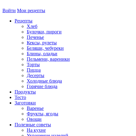
Войти
Мои рецепты
Рецепты
Хлеб
Булочки, пироги
Печенье
Кексы, рулеты
Беляши, чебуреки
Блины, оладьи
Пельмени, вареники
Торты
Пицца
Десерты
Холодные блюда
Горячие блюда
Продукты
Тесто
Заготовки
Варенье
Фрукты, ягоды
Овощи
Полезные советы
На кухне
Украшение изделий