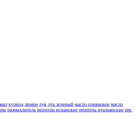
мал
курица
лимон
лук
лук зеленый
масло оливковое
масло
оры
разрыхлитель
рецепты испанские
рецепты итальянские
рис