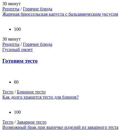
30 минут
Рецепты
/
Горячие блюда
Жареная брюссельская капуста с бальзамическим уксусом
100
30 минут
Рецепты
/
Горячие блюда
Гусиный омлет
Готовим тесто
60
Тесто
/
Блинное тесто
Как долго хранится тесто для блинов?
100
Тесто
/
Заварное тесто
Возможный брак при выпечке изделий из заварного теста