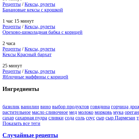
Рецепты
/
Кексы, рулеты
Банановые кексы с крошкой
1 час 15 минут
Рецепты
/
Кексы, рулеты
Орехово-шоколадная бабка с корицей
2 часа
Рецепты
/
Кексы, рулеты
Кексы Красный бархат
25 минут
Рецепты
/
Кексы, рулеты
Яблочные маффины с корицей
Ингредиенты
базилик
ванилин
вино
выбор продуктов
говядина
горчица
дро
растительное
масло сливочное
мед
молоко
морковь
мука
орега
сахар
сахарная пудра
сливки
сода
соль
соус
сыр
сыр Пармезан
т
Показать все теги
Случайные рецепты