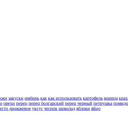
жжи
закуски
имбирь
как
как использовать
картофель
корица
крах
но
орехи
перец
перец болгарский
перец черный
петрушка
помид
есто дрожжевое
уксус
чеснок
шоколад
яблоки
яйцо