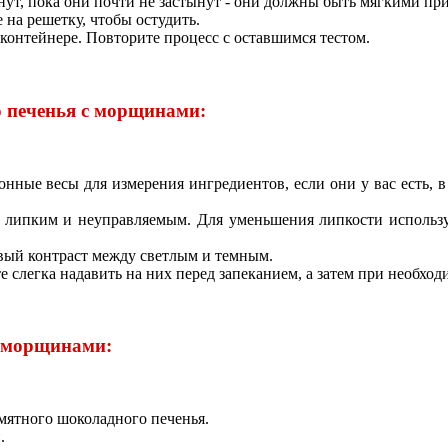
нут, пока они почти не застынут - они должны быть мягкими пр
 на решетку, чтобы остудить.
 контейнере. Повторите процесс с оставшимся тестом.
 печенья с морщинами:
нные весы для измерения ингредиентов, если они у вас есть, 
м липким и неуправляемым. Для уменьшения липкости использу
ивый контраст между светлым и темным.
е слегка надавить на них перед запеканием, а затем при необхо
с морщинами:
 мятного шоколадного печенья.
.