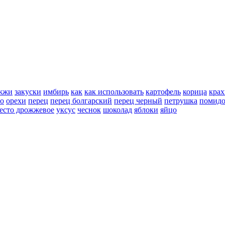
жжи
закуски
имбирь
как
как использовать
картофель
корица
крах
но
орехи
перец
перец болгарский
перец черный
петрушка
помид
есто дрожжевое
уксус
чеснок
шоколад
яблоки
яйцо