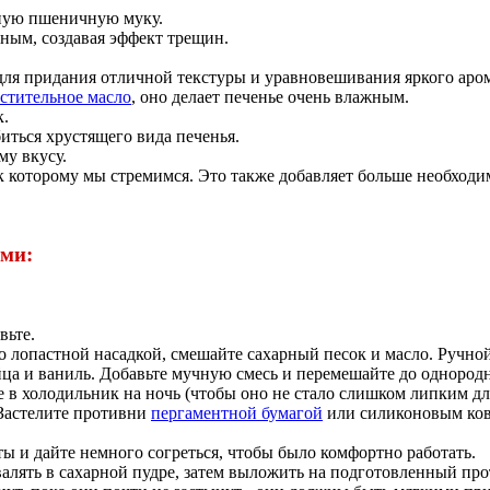
нную пшеничную муку.
ным, создавая эффект трещин.
 для придания отличной текстуры и уравновешивания яркого аром
стительное масло
, оно делает печенье очень влажным.
к.
иться хрустящего вида печенья.
му вкусу.
к которому мы стремимся. Это также добавляет больше необходи
ами:
вьте.
 лопастной насадкой, смешайте сахарный песок и масло. Ручной
ца и ваниль. Добавьте мучную смесь и перемешайте до однород
те в холодильник на ночь (чтобы оно не стало слишком липким дл
 Застелите противни
пергаментной бумагой
или силиконовым ков
ы и дайте немного согреться, чтобы было комфортно работать.
лять в сахарной пудре, затем выложить на подготовленный проти