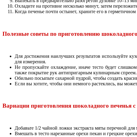
Выпекать в предварительно разогретой духовке 10–13 ми
Охладите на противне несколько минут, затем переложите
Когда печенье почти остынет, храните его в герметичном
Полезные советы по приготовлению шоколадного
Для достижения наилучших результатов используйте кухо
для измерения.
Не пропускайте охлаждение, иначе тесто будет слишко
также покрытие рук антипригарным кулинарным спреем.
Обильно посыпьте сахарной пудрой, чтобы создать крас
Если вы хотите, чтобы они немного растеклись, вы может
Вариации приготовления шоколадного печенья 
Добавьте 1/2 чайной ложки экстракта мяты перечной для
Вмешать в тесто нарезанные орехи пекан и грецкие орехи