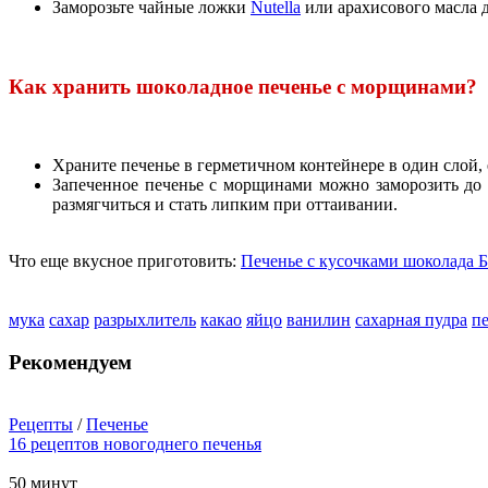
Заморозьте чайные ложки
Nutella
или арахисового масла д
Как хранить шоколадное печенье с морщинами?
Храните печенье в герметичном контейнере в один слой, 
Запеченное печенье с морщинами можно заморозить до
размягчиться и стать липким при оттаивании.
Что еще вкусное приготовить:
Печенье с кусочками шоколада 
мука
сахар
разрыхлитель
какао
яйцо
ванилин
сахарная пудра
п
Рекомендуем
Рецепты
/
Печенье
16 рецептов новогоднего печенья
50 минут