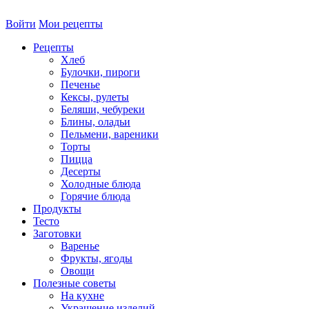
Войти
Мои рецепты
Рецепты
Хлеб
Булочки, пироги
Печенье
Кексы, рулеты
Беляши, чебуреки
Блины, оладьи
Пельмени, вареники
Торты
Пицца
Десерты
Холодные блюда
Горячие блюда
Продукты
Тесто
Заготовки
Варенье
Фрукты, ягоды
Овощи
Полезные советы
На кухне
Украшение изделий