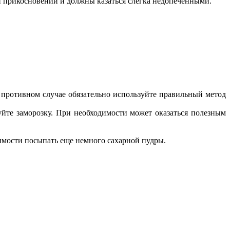
и прикосновении и должны казаться слегка недопеченными.
в противном случае обязательно используйте правильный метод
йте заморозку. При необходимости может оказаться полезным
димости посыпать еще немного сахарной пудры.