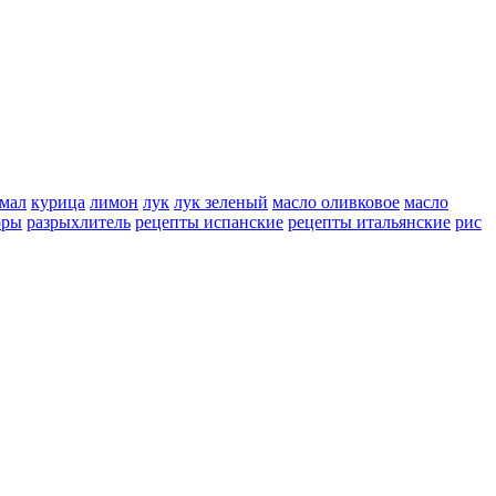
мал
курица
лимон
лук
лук зеленый
масло оливковое
масло
оры
разрыхлитель
рецепты испанские
рецепты итальянские
рис