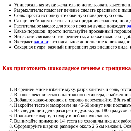
Универсальная мука: желательно использовать качестве
Разрыхлитель: помогает печенье сделать красивым и пыш
Соль: просто используйте обычную поваренную соль.
Сахар: необходим не только для придания сладости, но и
Растительное масло: для этого печенья лучше подходит
ра
Какао-порошок: просто используйте просеянный порошо
Яйца: они связывают ингредиенты, а также помогают доб
Экстракт
ванили
: это идеальное дополнение к шоколадно
Сахарная пудра: важный ингредиент для внешнего вида, 
Как приготовить шоколадное печенье с трещинк
В средней миске взбейте муку, разрыхлитель и соль, отста
В чаше электрического настольного миксера, снабженного
Добавьте какао-порошок и хорошо перемешайте. Вбить яй
Накройте тесто и заморозьте на 45-60 минут или поставь
На следующий день разогрейте духовку до 180 градусов.
Положите сахарную пудру в небольшую чашку.
Вынимайте примерно 1/4 теста из холодильника для работ
Сформируйте шарики размером около 2,5 см каждый. Обва