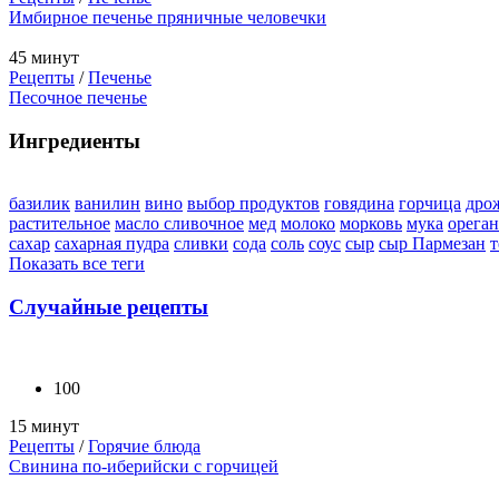
Имбирное печенье пряничные человечки
45 минут
Рецепты
/
Печенье
Песочное печенье
Ингредиенты
базилик
ванилин
вино
выбор продуктов
говядина
горчица
дро
растительное
масло сливочное
мед
молоко
морковь
мука
орега
сахар
сахарная пудра
сливки
сода
соль
соус
сыр
сыр Пармезан
т
Показать все теги
Случайные рецепты
100
15 минут
Рецепты
/
Горячие блюда
Свинина по-иберийски с горчицей