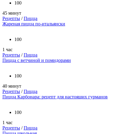
100
45 минут
Рецепты
/
Пицца
Жареная пицца по-итальянски
100
1 час
Рецепты
/
Пицца
Пицца с ветчиной и помидорами
100
40 минут
Рецепты
/
Пицца
Пицца Карбонара: рецепт для настоящих гурманов
100
1 час
Рецепты
/
Пицца
Пицца школьная