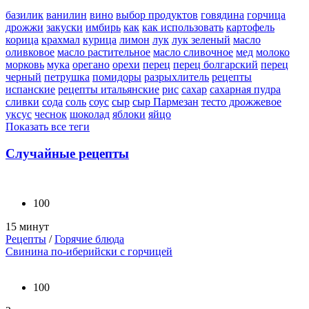
базилик
ванилин
вино
выбор продуктов
говядина
горчица
дрожжи
закуски
имбирь
как
как использовать
картофель
корица
крахмал
курица
лимон
лук
лук зеленый
масло
оливковое
масло растительное
масло сливочное
мед
молоко
морковь
мука
орегано
орехи
перец
перец болгарский
перец
черный
петрушка
помидоры
разрыхлитель
рецепты
испанские
рецепты итальянские
рис
сахар
сахарная пудра
сливки
сода
соль
соус
сыр
сыр Пармезан
тесто дрожжевое
уксус
чеснок
шоколад
яблоки
яйцо
Показать все теги
Случайные рецепты
100
15 минут
Рецепты
/
Горячие блюда
Свинина по-иберийски с горчицей
100