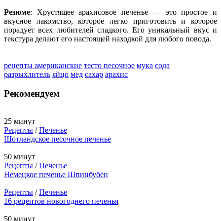
Резюме
: Хрустящее арахисовое печенье — это простое и
вкусное лакомство, которое легко приготовить и которое
порадует всех любителей сладкого. Его уникальный вкус и
текстура делают его настоящей находкой для любого повода.
рецепты американские
тесто песочное
мука
сода
разрыхлитель
яйцо
мед
сахар
арахис
Рекомендуем
25 минут
Рецепты
/
Печенье
Шотландское песочное печенье
50 минут
Рецепты
/
Печенье
Немецкое печенье Шпицбубен
Рецепты
/
Печенье
16 рецептов новогоднего печенья
50 минут