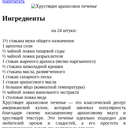
Напечатать
Ингредиенты
на 24 штуки:
1½ стакана муки общего назначения
1 щепотка соли
½ чайной ложки пищевой соды
½ чайной ложки разрыхлителя
1 стакан жареного арахиса (мелко нарезанного)
½ стакана шоколадной крошки
½ стакана масла, размягченного
1 стакан сахарного песка
1 стакан арахисового масла
1 большое яйцо (комнатной температуры)
½ чайной ложки ванильного экстракта
1 столовая ложка меда
Хрустящее арахисовое печенье — это классический десерт
американской кухни, который завоевал популярность
благодаря своему насыщенному арахисовому вкусу и
хрустящей текстуре. Это печенье идеально подходит для
любителей орехов и сладостей, а его простота в