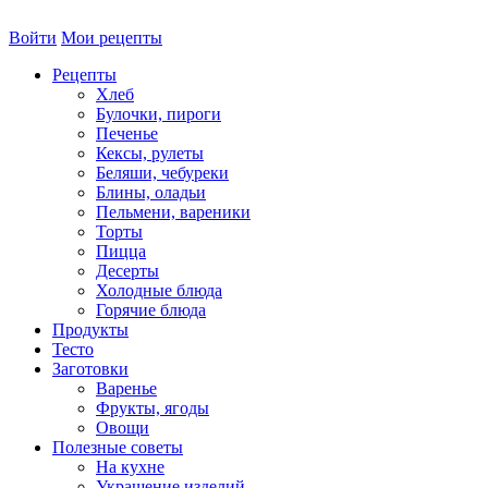
Войти
Мои рецепты
Рецепты
Хлеб
Булочки, пироги
Печенье
Кексы, рулеты
Беляши, чебуреки
Блины, оладьи
Пельмени, вареники
Торты
Пицца
Десерты
Холодные блюда
Горячие блюда
Продукты
Тесто
Заготовки
Варенье
Фрукты, ягоды
Овощи
Полезные советы
На кухне
Украшение изделий