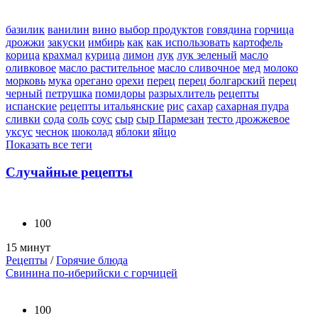
базилик
ванилин
вино
выбор продуктов
говядина
горчица
дрожжи
закуски
имбирь
как
как использовать
картофель
корица
крахмал
курица
лимон
лук
лук зеленый
масло
оливковое
масло растительное
масло сливочное
мед
молоко
морковь
мука
орегано
орехи
перец
перец болгарский
перец
черный
петрушка
помидоры
разрыхлитель
рецепты
испанские
рецепты итальянские
рис
сахар
сахарная пудра
сливки
сода
соль
соус
сыр
сыр Пармезан
тесто дрожжевое
уксус
чеснок
шоколад
яблоки
яйцо
Показать все теги
Случайные рецепты
100
15 минут
Рецепты
/
Горячие блюда
Свинина по-иберийски с горчицей
100