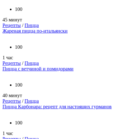
100
45 минут
Рецепты
/
Пицца
Жареная пицца по-итальянски
100
1 час
Рецепты
/
Пицца
Пицца с ветчиной и помидорами
100
40 минут
Рецепты
/
Пицца
Пицца Карбонара: рецепт для настоящих гурманов
100
1 час
Рецепты
/
Пицца