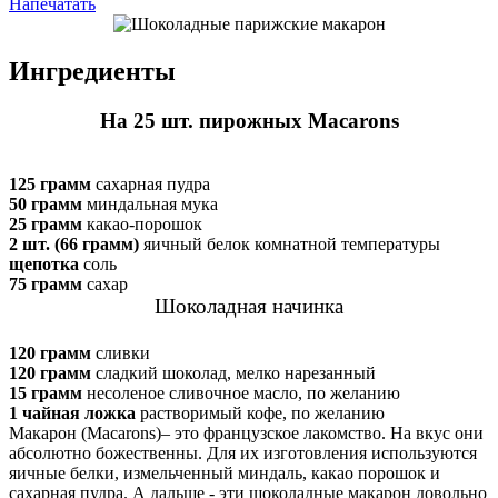
Напечатать
Ингредиенты
На 25 шт. пирожных Macarons
125 грамм
сахарная пудра
50 грамм
миндальная мука
25 грамм
какао-порошок
2 шт. (66 грамм)
яичный белок комнатной температуры
щепотка
соль
75 грамм
сахар
Шоколадная начинка
120 грамм
сливки
120 грамм
сладкий шоколад, мелко нарезанный
15 грамм
несоленое сливочное масло, по желанию
1 чайная ложка
растворимый кофе, по желанию
Макарон (Macarons)– это французское лакомство. На вкус они
абсолютно божественны. Для их изготовления используются
яичные белки, измельченный миндаль, какао порошок и
сахарная пудра. А дальше - эти шоколадные макарон довольно