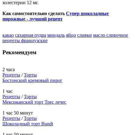
холестерин 12 мг.
Как самостоятельно сделать
Супер шоколадные
пирожные - лучший рецепт
какао
сахарная пудра
миндаль
яйцо
сливки
масло сливочное
рецепты французские
Рекомендуем
2 часа
Рецепты
/
Торты
Бостонский кремовый пирог
1 час
Рецепты
/
Торты
Мексиканский торт Трес лечес
1 час 50 минут
Рецепты
/
Торты
Шоколадный торт Bundt
1 час 50 минут