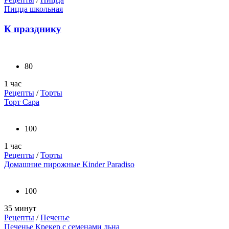
Пицца школьная
К празднику
80
1 час
Рецепты
/
Торты
Торт Сара
100
1 час
Рецепты
/
Торты
Домашние пирожные Kinder Paradiso
100
35 минут
Рецепты
/
Печенье
Печенье Крекер с семенами льна