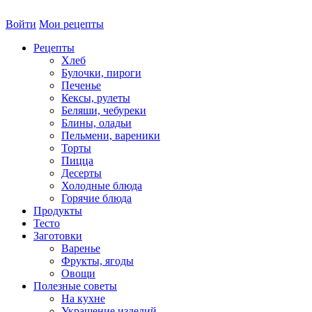
Войти
Мои рецепты
Рецепты
Хлеб
Булочки, пироги
Печенье
Кексы, рулеты
Беляши, чебуреки
Блины, оладьи
Пельмени, вареники
Торты
Пицца
Десерты
Холодные блюда
Горячие блюда
Продукты
Тесто
Заготовки
Варенье
Фрукты, ягоды
Овощи
Полезные советы
На кухне
Украшение изделий