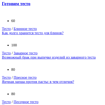
Готовим тесто
60
Тесто
/
Блинное тесто
Как долго хранится тесто для блинов?
100
Тесто
/
Заварное тесто
Возможный брак при выпечке изделий из заварного теста
80
Тесто
/
Пресное тесто
Яичная лапша против пасты: в чем отличия?
80
Тесто
/
Песочное тесто