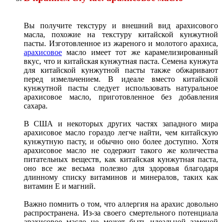
Вы получите текстуру и внешний вид арахисового
масла, похожие на текстуру китайской кунжутной
пасты. Изготовленное из жареного и молотого арахиса,
арахисовое
масло имеет тот же карамелизированный
вкус, что и китайская кунжутная паста. Семена кунжута
для китайской кунжутной пасты также обжаривают
перед измельчением. В идеале вместо китайской
кунжутной пасты следует использовать натуральное
арахисовое масло, приготовленное без добавления
сахара.
В США и некоторых других частях западного мира
арахисовое масло гораздо легче найти, чем китайскую
кунжутную пасту, и обычно оно более доступно. Хотя
арахисовое масло не содержит такого же количества
питательных веществ, как китайская кунжутная паста,
оно все же весьма полезно для здоровья благодаря
длинному списку витаминов и минералов, таких как
витамин Е и магний.
Важно помнить о том, что аллергия на арахис довольно
распространена. Из-за своего смертельного потенциала
арахисовое масло не может быть идеальной заменой