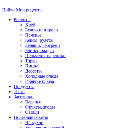
Войти
Мои рецепты
Рецепты
Хлеб
Булочки, пироги
Печенье
Кексы, рулеты
Беляши, чебуреки
Блины, оладьи
Пельмени, вареники
Торты
Пицца
Десерты
Холодные блюда
Горячие блюда
Продукты
Тесто
Заготовки
Варенье
Фрукты, ягоды
Овощи
Полезные советы
На кухне
Украшение изделий