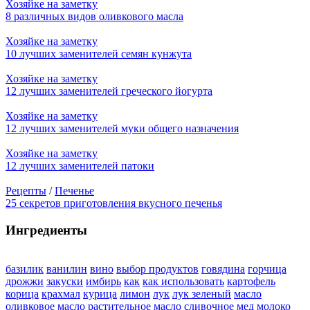
Хозяйке на заметку
8 различных видов оливкового масла
Хозяйке на заметку
10 лучших заменителей семян кунжута
Хозяйке на заметку
12 лучших заменителей греческого йогурта
Хозяйке на заметку
12 лучших заменителей муки общего назначения
Хозяйке на заметку
12 лучших заменителей патоки
Рецепты
/
Печенье
25 секретов приготовления вкусного печенья
Ингредиенты
базилик
ванилин
вино
выбор продуктов
говядина
горчица
дрожжи
закуски
имбирь
как
как использовать
картофель
корица
крахмал
курица
лимон
лук
лук зеленый
масло
оливковое
масло растительное
масло сливочное
мед
молоко