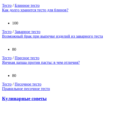
Тесто
/
Блинное тесто
Как долго хранится тесто для блинов?
100
Тесто
/
Заварное тесто
Возможный брак при выпечке изделий из заварного теста
80
Тесто
/
Пресное тесто
Яичная лапша против пасты: в чем отличия?
80
Тесто
/
Песочное тесто
Правильное песочное тесто
Кулинарные советы