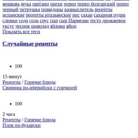
морковь
мука
орегано
орехи
перец
перец болгарский
перец
черный
петрушка
помидоры
разрыхлитель
рецепты
испанские
рецепты итальянские
рис
сахар
сахарная пудра
сливки
сода
соль
соус
сыр
сыр Пармезан
тесто дрожжевое
уксус
чеснок
шоколад
яблоки
яйцо
Показать все теги
Случайные рецепты
100
15 минут
Рецепты
/
Горячие блюда
Свинина по-иберийски с горчицей
100
2 часа
Рецепты
/
Горячие блюда
Плов по-бухарски