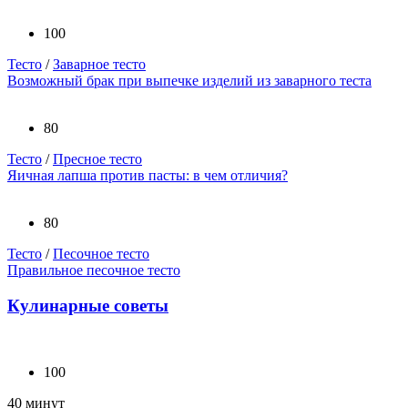
100
Тесто
/
Заварное тесто
Возможный брак при выпечке изделий из заварного теста
80
Тесто
/
Пресное тесто
Яичная лапша против пасты: в чем отличия?
80
Тесто
/
Песочное тесто
Правильное песочное тесто
Кулинарные советы
100
40 минут