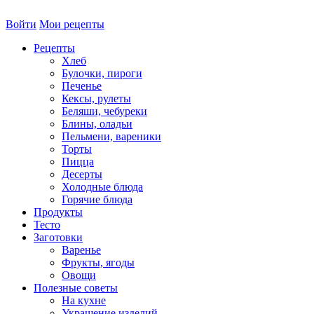
Войти
Мои рецепты
Рецепты
Хлеб
Булочки, пироги
Печенье
Кексы, рулеты
Беляши, чебуреки
Блины, оладьи
Пельмени, вареники
Торты
Пицца
Десерты
Холодные блюда
Горячие блюда
Продукты
Тесто
Заготовки
Варенье
Фрукты, ягоды
Овощи
Полезные советы
На кухне
Украшение изделий