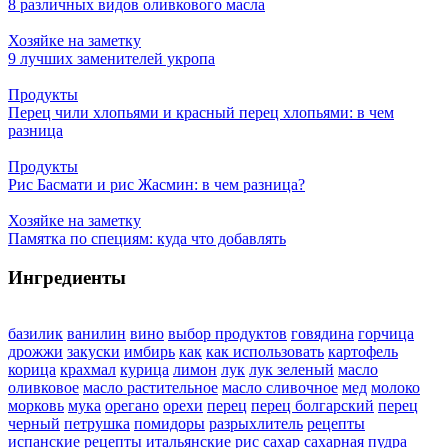
8 различных видов оливкового масла
Хозяйке на заметку
9 лучших заменителей укропа
Продукты
Перец чили хлопьями и красный перец хлопьями: в чем
разница
Продукты
Рис Басмати и рис Жасмин: в чем разница?
Хозяйке на заметку
Памятка по специям: куда что добавлять
Ингредиенты
базилик
ванилин
вино
выбор продуктов
говядина
горчица
дрожжи
закуски
имбирь
как
как использовать
картофель
корица
крахмал
курица
лимон
лук
лук зеленый
масло
оливковое
масло растительное
масло сливочное
мед
молоко
морковь
мука
орегано
орехи
перец
перец болгарский
перец
черный
петрушка
помидоры
разрыхлитель
рецепты
испанские
рецепты итальянские
рис
сахар
сахарная пудра