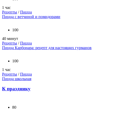
1 час
Рецепты
/
Пицца
Пицца с ветчиной и помидорами
100
40 минут
Рецепты
/
Пицца
Пицца Карбонара: рецепт для настоящих гурманов
100
1 час
Рецепты
/
Пицца
Пицца школьная
К празднику
80