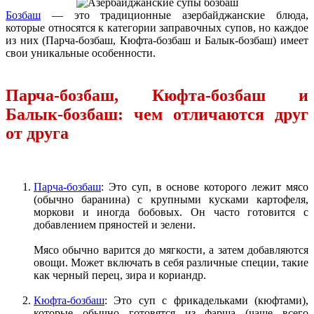
Бозбаш
— это традиционные азербайджанские блюда,
которые относятся к категории заправочных супов, но каждое
из них (Парча-бозбаш, Кюфта-бозбаш и Балык-бозбаш) имеет
свои уникальные особенности.
Парча-бозбаш, Кюфта-бозбаш и
Балык-бозбаш: чем отличаются друг
от друга
Парча-бозбаш
: Это суп, в основе которого лежит мясо
(обычно баранина) с крупными кусками картофеля,
моркови и иногда бобовых. Он часто готовится с
добавлением пряностей и зелени.
Мясо обычно варится до мягкости, а затем добавляются
овощи. Может включать в себя различные специи, такие
как черный перец, зира и кориандр.
Кюфта-бозбаш
: Это суп с фрикадельками (кюфтами),
которые обычно готовятся из фарша (чаще всего