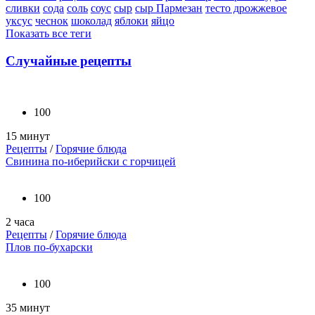
сливки
сода
соль
соус
сыр
сыр Пармезан
тесто дрожжевое
уксус
чеснок
шоколад
яблоки
яйцо
Показать все теги
Случайные рецепты
100
15 минут
Рецепты
/
Горячие блюда
Свинина по-иберийски с горчицей
100
2 часа
Рецепты
/
Горячие блюда
Плов по-бухарски
100
35 минут