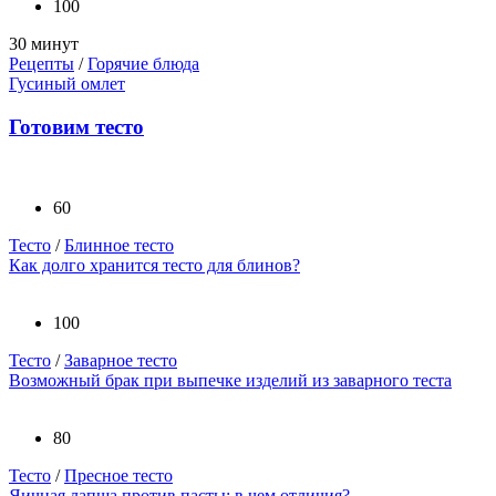
100
30 минут
Рецепты
/
Горячие блюда
Гусиный омлет
Готовим тесто
60
Тесто
/
Блинное тесто
Как долго хранится тесто для блинов?
100
Тесто
/
Заварное тесто
Возможный брак при выпечке изделий из заварного теста
80
Тесто
/
Пресное тесто
Яичная лапша против пасты: в чем отличия?