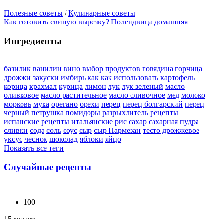
Полезные советы
/
Кулинарные советы
Как готовить свиную вырезку? Полендвица домашняя
Ингредиенты
базилик
ванилин
вино
выбор продуктов
говядина
горчица
дрожжи
закуски
имбирь
как
как использовать
картофель
корица
крахмал
курица
лимон
лук
лук зеленый
масло
оливковое
масло растительное
масло сливочное
мед
молоко
морковь
мука
орегано
орехи
перец
перец болгарский
перец
черный
петрушка
помидоры
разрыхлитель
рецепты
испанские
рецепты итальянские
рис
сахар
сахарная пудра
сливки
сода
соль
соус
сыр
сыр Пармезан
тесто дрожжевое
уксус
чеснок
шоколад
яблоки
яйцо
Показать все теги
Случайные рецепты
100
15 минут