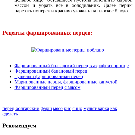
массой и убрать все в холодильник. Далее перцы
нарезать поперек и красиво уложить на плоское блюдо.
Рецепты фаршированных перцев:
Фаршированный болгарский перец в аэрофритюрнице
Фаршированный банановый перец
Тушеный фаршированный перец
Маринованные перцы, фаршированные капустой
Фаршированный перец с мясом
перец болгарский
фарш
мясо
рис
яйцо
мультиварка
как
сделать
Рекомендуем