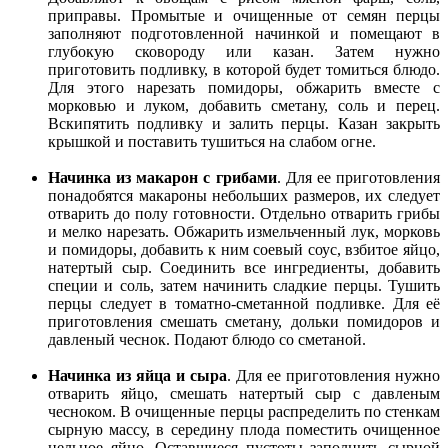
приправы. Промытые и очищенные от семян перцы
заполняют подготовленной начинкой и помещают в
глубокую сковороду или казан. Затем нужно
приготовить подливку, в которой будет томиться блюдо.
Для этого нарезать помидоры, обжарить вместе с
морковью и луком, добавить сметану, соль и перец.
Вскипятить подливку и залить перцы. Казан закрыть
крышкой и поставить тушиться на слабом огне.
Начинка из макарон с грибами
. Для ее приготовления
понадобятся макароны небольших размеров, их следует
отварить до полу готовности. Отдельно отварить грибы
и мелко нарезать. Обжарить измельченный лук, морковь
и помидоры, добавить к ним соевый соус, взбитое яйцо,
натертый сыр. Соединить все ингредиенты, добавить
специи и соль, затем начинить сладкие перцы. Тушить
перцы следует в томатно-сметанной подливке. Для её
приготовления смешать сметану, дольки помидоров и
давленый чеснок. Подают блюдо со сметаной.
Начинка из яйца и сыра
. Для ее приготовления нужно
отварить яйцо, смешать натертый сыр с давленым
чесноком. В очищенные перцы распределить по стенкам
сырную массу, в середину плода поместить очищенное
цельное яйцо. Оставшиеся пустоты заполнить сырной