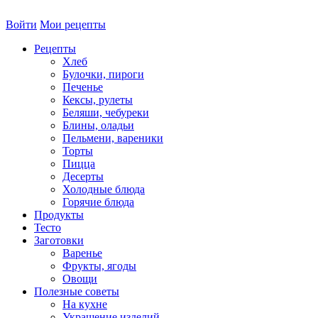
Войти
Мои рецепты
Рецепты
Хлеб
Булочки, пироги
Печенье
Кексы, рулеты
Беляши, чебуреки
Блины, оладьи
Пельмени, вареники
Торты
Пицца
Десерты
Холодные блюда
Горячие блюда
Продукты
Тесто
Заготовки
Варенье
Фрукты, ягоды
Овощи
Полезные советы
На кухне
Украшение изделий