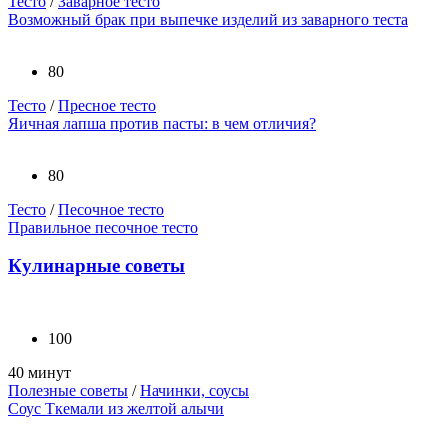
Тесто
/
Заварное тесто
Возможный брак при выпечке изделий из заварного теста
80
Тесто
/
Пресное тесто
Яичная лапша против пасты: в чем отличия?
80
Тесто
/
Песочное тесто
Правильное песочное тесто
Кулинарные советы
100
40 минут
Полезные советы
/
Начинки, соусы
Соус Ткемали из желтой алычи