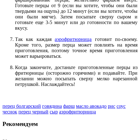
Готовьте перцы от 9 (если вы хотите, чтобы они были
твердыми на ощупь) до 12 минут (если вы хотите, чтобы
они были мягче). Затем посыпьте сверху сыром и
готовьте еще 3-5 минут или до готовности по вашему
вкусу.
Так как каждая
аэрофритюрница
готовит по-своему.
Кроме того, размер перца может повлиять на время
приготовления, поэтому точное время приготовления
может варьироваться.
Когда закончите, достаньте приготовленные перцы из
фритюрницы (осторожно горячими) и подавайте. При
желании можно посыпать сверху мелко нарезанной
петрушкой. Наслаждайтесь!
перец болгарский
говядина
фарш
масло авокадо
рис
соус
чеснок
перец черный
сыр
аэрофритюрница
Рекомендуем