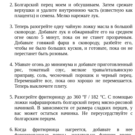
Болгарский перец моем и обсушиваем. Затем срежьте
верхушки и удалите внутреннюю часть (известную как
плацента) и семена. Мелко нарежьте лук.
Теперь разогрейте одну чайную ложку масла в большой
сковороде. Добавьте лук и обжаривайте его на среднем
огне около 5 минут, пока он не станет прозрачным.
Добавьте говяжий фарш в сковороду, разбейте его,
чтобы не было больших кусков, и готовьте, пока он не
перестанет быть розовым.
Убавьте огонь до минимума и добавьте приготовленный
рис, томатный соус, мелкие травы/итальянскую
приправу, соль, чесночный порошок и черный перец.
Перемешайте все, пока оно хорошо не перемешается.
Теперь выключите плиту.
Разогрейте фритюрницу до 360 °F / 182 °C. С помощью
ложки нафаршировать болгарский перец мясно-рисовой
начинкой. В зависимости от размера сладких перцев, у
вас может остаться начинка. Не переусердствуйте с
болгарским перцем.
Когда фритюрница нагреется, добавьте в нее
фаршированные перцы, желательно фаршем вверх.