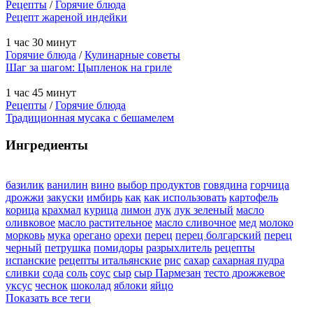
Рецепты
/
Горячие блюда
Рецепт жареной индейки
1 час 30 минут
Горячие блюда
/
Кулинарные советы
Шаг за шагом: Цыпленок на гриле
1 час 45 минут
Рецепты
/
Горячие блюда
Традиционная мусака с бешамелем
Ингредиенты
базилик
ванилин
вино
выбор продуктов
говядина
горчица
дрожжи
закуски
имбирь
как
как использовать
картофель
корица
крахмал
курица
лимон
лук
лук зеленый
масло
оливковое
масло растительное
масло сливочное
мед
молоко
морковь
мука
орегано
орехи
перец
перец болгарский
перец
черный
петрушка
помидоры
разрыхлитель
рецепты
испанские
рецепты итальянские
рис
сахар
сахарная пудра
сливки
сода
соль
соус
сыр
сыр Пармезан
тесто дрожжевое
уксус
чеснок
шоколад
яблоки
яйцо
Показать все теги