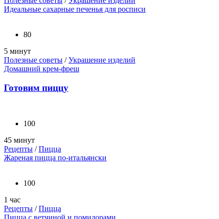
Полезные советы
/
Украшение изделий
Идеальные сахарные печенья для росписи
80
5 минут
Полезные советы
/
Украшение изделий
Домашний крем-фреш
Готовим пиццу
100
45 минут
Рецепты
/
Пицца
Жареная пицца по-итальянски
100
1 час
Рецепты
/
Пицца
Пицца с ветчиной и помидорами