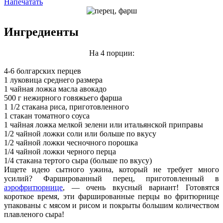
Напечатать
Ингредиенты
На 4 порции:
4-6 болгарских перцев
1 луковица среднего размера
1 чайная ложка масла авокадо
500 г нежирного говяжьего фарша
1 1/2 стакана риса, приготовленного
1 стакан томатного соуса
1 чайная ложка мелкой зелени или итальянской приправы
1/2 чайной ложки соли или больше по вкусу
1/2 чайной ложки чесночного порошка
1/4 чайной ложки черного перца
1/4 стакана тертого сыра (больше по вкусу)
Ищете идею сытного ужина, который не требует много
усилий? Фаршированный перец, приготовленный в
аэрофритюрнице
, — очень вкусный вариант! Готовятся
короткое время, эти фаршированные перцы во фритюрнице
упакованы с мясом и рисом и покрыты большим количеством
плавленого сыра!