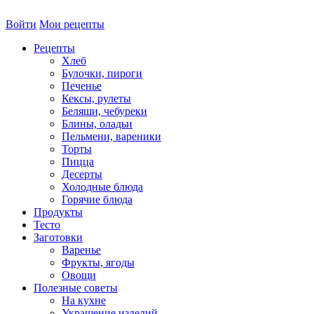
Войти
Мои рецепты
Рецепты
Хлеб
Булочки, пироги
Печенье
Кексы, рулеты
Беляши, чебуреки
Блины, оладьи
Пельмени, вареники
Торты
Пицца
Десерты
Холодные блюда
Горячие блюда
Продукты
Тесто
Заготовки
Варенье
Фрукты, ягоды
Овощи
Полезные советы
На кухне
Украшение изделий