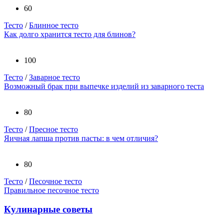
60
Тесто
/
Блинное тесто
Как долго хранится тесто для блинов?
100
Тесто
/
Заварное тесто
Возможный брак при выпечке изделий из заварного теста
80
Тесто
/
Пресное тесто
Яичная лапша против пасты: в чем отличия?
80
Тесто
/
Песочное тесто
Правильное песочное тесто
Кулинарные советы