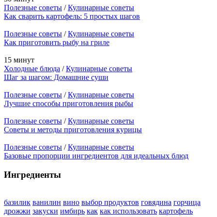
Полезные советы
/
Кулинарные советы
Как сварить картофель: 5 простых шагов
Полезные советы
/
Кулинарные советы
Как приготовить рыбу на гриле
15 минут
Холодные блюда
/
Кулинарные советы
Шаг за шагом: Домашние суши
Полезные советы
/
Кулинарные советы
Лучшие способы приготовления рыбы
Полезные советы
/
Кулинарные советы
Советы и методы приготовления курицы
Полезные советы
/
Кулинарные советы
Базовые пропорции ингредиентов для идеальных блюд
Ингредиенты
базилик
ванилин
вино
выбор продуктов
говядина
горчица
дрожжи
закуски
имбирь
как
как использовать
картофель