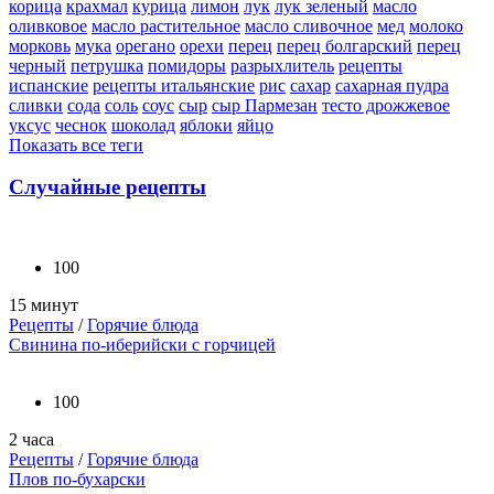
корица
крахмал
курица
лимон
лук
лук зеленый
масло
оливковое
масло растительное
масло сливочное
мед
молоко
морковь
мука
орегано
орехи
перец
перец болгарский
перец
черный
петрушка
помидоры
разрыхлитель
рецепты
испанские
рецепты итальянские
рис
сахар
сахарная пудра
сливки
сода
соль
соус
сыр
сыр Пармезан
тесто дрожжевое
уксус
чеснок
шоколад
яблоки
яйцо
Показать все теги
Случайные рецепты
100
15 минут
Рецепты
/
Горячие блюда
Свинина по-иберийски с горчицей
100
2 часа
Рецепты
/
Горячие блюда
Плов по-бухарски