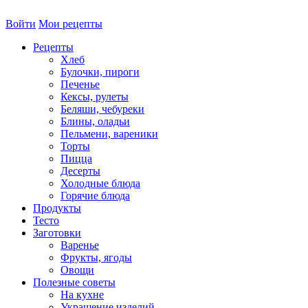
Войти
Мои рецепты
Рецепты
Хлеб
Булочки, пироги
Печенье
Кексы, рулеты
Беляши, чебуреки
Блины, оладьи
Пельмени, вареники
Торты
Пицца
Десерты
Холодные блюда
Горячие блюда
Продукты
Тесто
Заготовки
Варенье
Фрукты, ягоды
Овощи
Полезные советы
На кухне
Украшение изделий