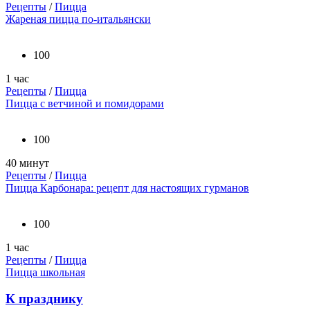
Рецепты
/
Пицца
Жареная пицца по-итальянски
100
1 час
Рецепты
/
Пицца
Пицца с ветчиной и помидорами
100
40 минут
Рецепты
/
Пицца
Пицца Карбонара: рецепт для настоящих гурманов
100
1 час
Рецепты
/
Пицца
Пицца школьная
К празднику