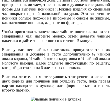
Наслаждайтесь выпечкой дома с этими простыми пончиками,
приправленными чаем, запеченными в духовке в специальной
форме для выпечки пончиков! Нежные изделия со специями
чая покрыты пряной ванильной глазурью. Эти запеченные
пончики больше похожи на пирожные и совсем не жирные,
как настоящие пончики, жареные во фритюре.
Чтобы приготовить запеченные чайные пончики, начните с
заваривания чая: нагрейте молоко, затем добавьте чайные
пакетики и дайте чаю настояться в течение 5 минут.
Если у вас нет чайных пакетиков, пропустите этап их
заваривания и добавьте в тесто дополнительно ½ чайной
ложки корицы, ½ чайной ложки кардамона и ¼ чайной ложки
молотого имбиря. Далее следуйте инструкциям по рецепту,
который рассчитан на 6 идеальных пончиков.
Если вы хотите, вы можете удвоить этот рецепт и испечь в
двух формах для пончиков или охладить тесто, пока первая
партия находится в духовке, дать форме остыть и испечь
вторую партию.