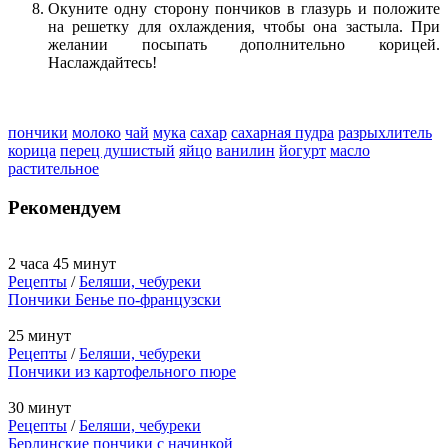
Окуните одну сторону пончиков в глазурь и положите
на решетку для охлаждения, чтобы она застыла. При
желании посыпать дополнительно корицей.
Наслаждайтесь!
пончики
молоко
чай
мука
сахар
сахарная пудра
разрыхлитель
корица
перец душистый
яйцо
ванилин
йогурт
масло
растительное
Рекомендуем
2 часа 45 минут
Рецепты
/
Беляши, чебуреки
Пончики Бенье по-французски
25 минут
Рецепты
/
Беляши, чебуреки
Пончики из картофельного пюре
30 минут
Рецепты
/
Беляши, чебуреки
Берлинскиe пончики с начинкой