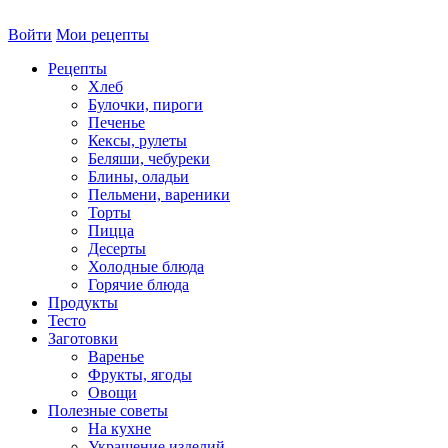
Войти
Мои рецепты
Рецепты
Хлеб
Булочки, пироги
Печенье
Кексы, рулеты
Беляши, чебуреки
Блины, оладьи
Пельмени, вареники
Торты
Пицца
Десерты
Холодные блюда
Горячие блюда
Продукты
Тесто
Заготовки
Варенье
Фрукты, ягоды
Овощи
Полезные советы
На кухне
Украшение изделий