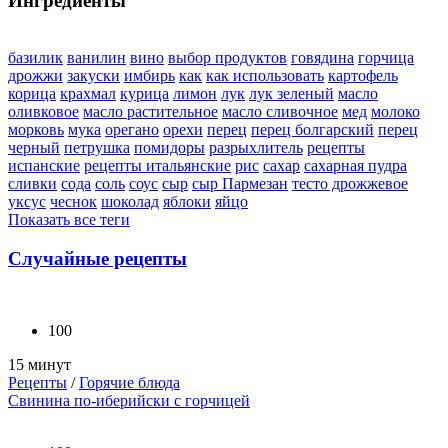
Ингредиенты
базилик
ванилин
вино
выбор продуктов
говядина
горчица
дрожжи
закуски
имбирь
как
как использовать
картофель
корица
крахмал
курица
лимон
лук
лук зеленый
масло
оливковое
масло растительное
масло сливочное
мед
молоко
морковь
мука
орегано
орехи
перец
перец болгарский
перец
черный
петрушка
помидоры
разрыхлитель
рецепты
испанские
рецепты итальянские
рис
сахар
сахарная пудра
сливки
сода
соль
соус
сыр
сыр Пармезан
тесто дрожжевое
уксус
чеснок
шоколад
яблоки
яйцо
Показать все теги
Случайные рецепты
100
15 минут
Рецепты
/
Горячие блюда
Свинина по-иберийски с горчицей