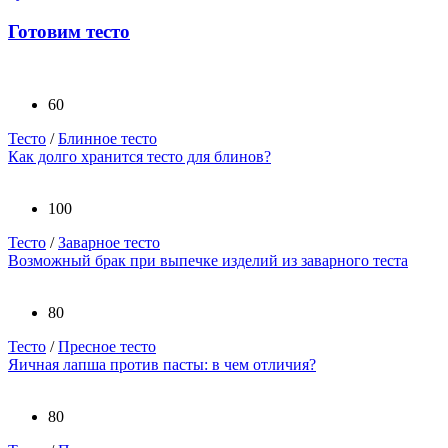
Готовим тесто
60
Тесто
/
Блинное тесто
Как долго хранится тесто для блинов?
100
Тесто
/
Заварное тесто
Возможный брак при выпечке изделий из заварного теста
80
Тесто
/
Пресное тесто
Яичная лапша против пасты: в чем отличия?
80