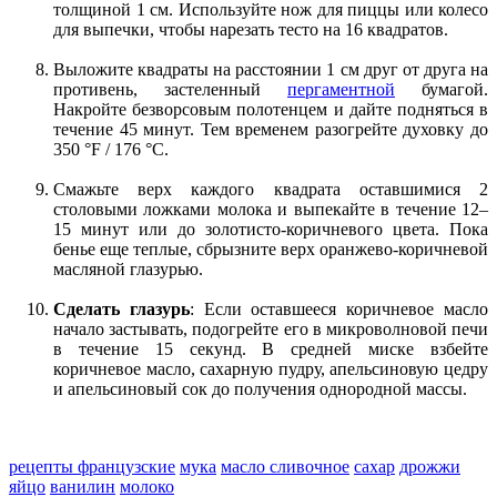
толщиной 1 см. Используйте нож для пиццы или колесо
для выпечки, чтобы нарезать тесто на 16 квадратов.
Выложите квадраты на расстоянии 1 см друг от друга на
противень, застеленный
пергаментной
бумагой.
Накройте безворсовым полотенцем и дайте подняться в
течение 45 минут. Тем временем разогрейте духовку до
350 °F / 176 °C.
Смажьте верх каждого квадрата оставшимися 2
столовыми ложками молока и выпекайте в течение 12–
15 минут или до золотисто-коричневого цвета. Пока
бенье еще теплые, сбрызните верх оранжево-коричневой
масляной глазурью.
Сделать глазурь
: Если оставшееся коричневое масло
начало застывать, подогрейте его в микроволновой печи
в течение 15 секунд. В средней миске взбейте
коричневое масло, сахарную пудру, апельсиновую цедру
и апельсиновый сок до получения однородной массы.
рецепты французские
мука
масло сливочное
сахар
дрожжи
яйцо
ванилин
молоко