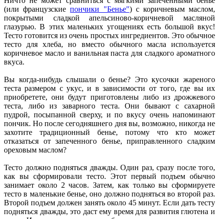
Ничто не может сравниться с мягкими запеченными бенье
(или французские
пончики "Бенье"
) с коричневым маслом,
покрытыми сладкой апельсиново-коричневой масляной
глазурью. В этих маленьких угощениях есть большой вкус!
Тесто готовится из очень простых ингредиентов. Это обычное
тесто для хлеба, но вместо обычного масла используется
коричневое масло и ванильная паста для сладкого ароматного
вкуса.
Вы когда-нибудь слышали о бенье? Это кусочки жареного
теста размером с укус, и в зависимости от того, где вы их
приобретете, они будут приготовлены либо из дрожжевого
теста, либо из заварного теста. Они бывают с сахарной
пудрой, посыпанной сверху, и по вкусу очень напоминают
пончик. Но после сегодняшнего дня вы, возможно, никогда не
захотите традиционный бенье, потому что кто может
отказаться от запеченного бенье, приправленного сладким
ореховым маслом?
Тесто должно подняться дважды. Один раз, сразу после того,
как вы сформировали тесто. Этот первый подъем обычно
занимает около 2 часов. Затем, как только вы сформируете
тесто в маленькие бенье, оно должно подняться во второй раз.
Второй подъем должен занять около 45 минут. Если дать тесту
подняться дважды, это даст ему время для развития глютена и