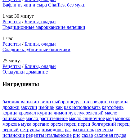
Вафли из яиц и сыра Chaffles, без муки
1 час 30 минут
Рецепты
/
Блины, оладьи
Традиционные марокканские лепешки
1 час
Рецепты
/
Блины, оладьи
Сладкие клубничные блинчики
25 минут
Рецепты
/
Блины, оладьи
Оладушки домашние
Ингредиенты
базилик
ванилин
вино
выбор продуктов
говядина
горчица
дрожжи
закуски
имбирь
как
как использовать
картофель
корица
крахмал
курица
лимон
лук
лук зеленый
масло
оливковое
масло растительное
масло сливочное
мед
молоко
морковь
мука
орегано
орехи
перец
перец болгарский
перец
черный
петрушка
помидоры
разрыхлитель
рецепты
испанские
рецепты итальянские
рис
сахар
сахарная пудра