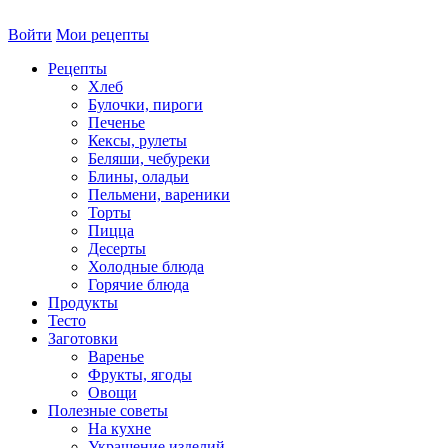
Войти
Мои рецепты
Рецепты
Хлеб
Булочки, пироги
Печенье
Кексы, рулеты
Беляши, чебуреки
Блины, оладьи
Пельмени, вареники
Торты
Пицца
Десерты
Холодные блюда
Горячие блюда
Продукты
Тесто
Заготовки
Варенье
Фрукты, ягоды
Овощи
Полезные советы
На кухне
Украшение изделий